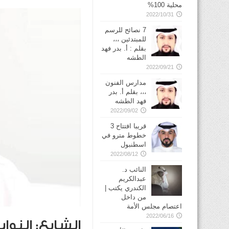
محلية 100%
2022/10/31
7 نصائح للرسم
للمبتدئين ،،،
بقلم : أ. بدر فهد
الطشه
2022/09/21
مدارس الفنون
،،، بقلم أ. بدر
فهد الطشه
2022/09/02
قريبا افتتاح 3
خطوط مترو في
2022/08/12
النائب د.
عبدالكريم
الكندري يكتب |
من داخل
اعتصام مجلس الأمة
2022/06/16
الشايع: النوا