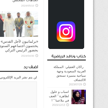
2024/05/10
«برلمانيون لأجل القدس»
يختتمون اجتماعهم السنوي
بحضور الرئيس التركي
كتاب وناقد الرياضية
2024/04/30
اضف رد
راكان الغفيلي: المملكة
العربية السعودية وجهة
سياحية متميزة تستحق
لن يتم نشر البريد الإلكتروني
الاكتشاف
2023/07/29
اسباب و حلول
لظاهرة ” العنف
في ملاعبنا ” !
2015/12/13