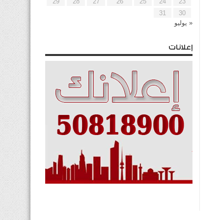
29
28
27
26
25
24
23
31
30
« يوليو
إعلانات