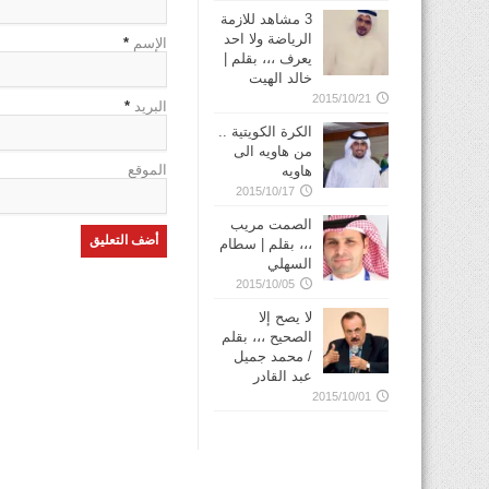
3 مشاهد للازمة
الرياضة ولا احد
الإسم
*
يعرف ،،، بقلم |
خالد الهيت
2015/10/21
البريد
*
الكرة الكويتية ..
من هاويه الى
الموقع
هاويه
2015/10/17
الصمت مريب
،،، بقلم | سطام
السهلي
2015/10/05
لا يصح إلا
الصحيح ،،، بقلم
/ محمد جميل
عبد القادر
2015/10/01