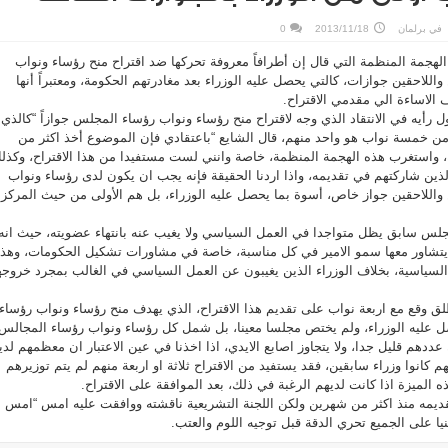
في
برلمان
2013/11/18
0
لهجمة المنظمة التي قال إن أطرافاً معروفة تحركها ضد اقتراح منح رؤساء ونواب
اللاحقين جوازات، كالتي يحصل عليه الوزراء بعد مغادرتهم الحكومة، ومعتبراً أنها
 الاساءة الي مقدمي الاقتراح.
 رأيه في الانتقاد الذي وجه لاقتراح منح رؤساء ونواب رؤساء المجلس جوازاً “كالذي
من خمسة نواب هو واحد منهم، قال الشايع “باعتقادي فإن الموضوع أخذ اكثر من
 واستغرب هذه الهجمة المنظمة، خاصة وانني لست مستفيدا من هذا الاقتراح، وكذل
 الذين شاركتهم في تقديمه، واذا اردنا الحقيقة فإنه يجب ان يكون لدى رؤساء ونواب
واللاحقين جواز خاص، أسوة بما يحصل عليه الوزراء، بل هم الأولى من حيث المركز
لس سابق يظل متواجدا في العمل السياسي ولا يغيب عنه بانتهاء عضويته، حيث انه
يتشاور معها سمو الامير في كل مناسبة، خاصة في مشاورات تشكيل الحكومات، وهذا
السياسية، بخلاف الوزراء الذين يغيبون عن العمل السياسي في الغالب بمجرد خروج
لق وقع مع اربعة نواب على تقديم هذا الاقتراح، الذي يهدف منح رؤساء ونواب رؤساء
ل عليه الوزراء، ولم يختص مجلسا معينا، بل شمل كل رؤساء ونواب رؤساء المجالس
عددهم قليل جدا، ولا يتجاوز اصابع الايدي، اذا اخذنا في عين الاعتبار ان معظمهم لدي
هم كانوا وزراء سابقين، فقد يستفيد من الاقتراح ثلاثة او اربعة منهم لم يتم توزيرهم
 الميزة اذا كانت لديهم الرغبة في ذلك، بعد الموافقة على الاقتراح.
 تقديمه منذ اكثر من شهرين ولكن اللجنة التشريعية ناقشته ووافقت عليه امس “امس
منيا على الجميع تحري الدقة قبل توجيه اللوم والعتب.