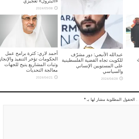
«البترول» تعجيزي
2024/05/08
محمد الداهوم: هموم المواطنين
إصلاح الطرق و«الصحة»
2024/05/10
أحمد لاري: كثرة برامح عمل
عبدالله الأنبعي: دور مشرّف
الحكومات تؤخر التنفيذ والإنجاز
للكويت تجاه القضية الفلسطينية
وثبات المشاريع يتيح للجهات
على المستويين الإنساني
معالجة التحديات
والسياسي
2024/04/21
2024/04/28
 . الحقول المطلوبة مشار لها بـ
*