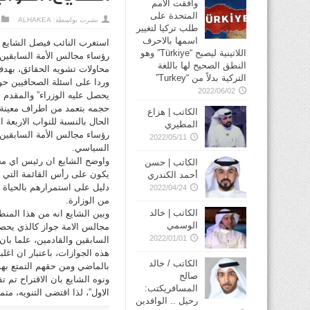
وافقت الأمم
المتحدة على
نشرت بواسطة:
ALHAKEA
طلب تركيا لتغيير
اسمها بالاحرف
استغرب النائب فيصل الشايع ا
اللاتينية ليصبح “Türkiye” وهو
رؤساء مجالس الأمة السابقين و
النطق الصحيح لها باللغة
محاولات تشويه الحقائق، بهدف
التركية بدلاً من “Turkey”
وردا على اسئلة الصحافيين حول
2022/06/02
يحصل عليه الوزراء” والمقدم 
حجمه بتعمد من اطراف معينة،
الكاتب | هزاع
الحال بالنسبة للنواب الاربعة
المطيري
رؤساء مجالس الأمة السابقين 
2022/05/11
السياسي.
واوضح الشايع ان رئيس اي مج
الكاتب | حسن
يكون على رأس القائمة التي 
أحمد الكندري
دليل على استمرارهم بالحياة 
2022/04/24
من الوزارة.
الكاتب | خالد
وبين الشايع انه من هذا المنط
الوسمي
مجالس الامة جواز كالذي يحص
2022/01/01
السابقين والقادمين، علما بان 
هذه الجوازات، باعتبار ان اغلب
الكاتب / خالد
بالماضي ومن حقهم التمتع بهذه
صالح
ونوه الشايع بان الاقتراح تم
المسافريكتب:
الاول”، لذا اقتضى التنويه، مت
رحيل .. الوافدين