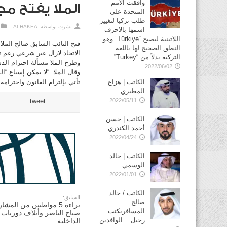
وافقت الأمم
الملا يفتح مج
المتحدة على
طلب تركيا لتغيير
نشرت بواسطة:
ALHAKEA
اسمها بالاحرف
اللاتينية ليصبح “Türkiye” وهو
فتح النائب السابق صالح الملا
النطق الصحيح لها باللغة
الاتحاد لازال غير شرعي رغم ت
التركية بدلاً من “Turkey”
وطرح الملا مسألة احترام الدس
2022/06/02
وقال الملا: “لا يمكن إسباغ “
تأتي بإلتزام القانون واحترامه
الكاتب | هزاع
المطيري
tweet
2022/05/11
الكاتب | حسن
أحمد الكندري
2022/04/24
الكاتب | خالد
الوسمي
2022/01/01
الكاتب / خالد
السابق:
صالح
براءة 5 مواطنين من ال
المسافريكتب:
صباح الناصر وأتلاف دوريات ت
رحيل .. الوافدين
الداخلية