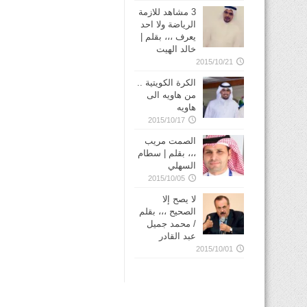
3 مشاهد للازمة
الرياضة ولا احد
يعرف ،،، بقلم |
خالد الهيت
2015/10/21
الكرة الكويتية ..
من هاويه الى
هاويه
2015/10/17
الصمت مريب
،،، بقلم | سطام
السهلي
2015/10/05
لا يصح إلا
الصحيح ،،، بقلم
/ محمد جميل
عبد القادر
2015/10/01