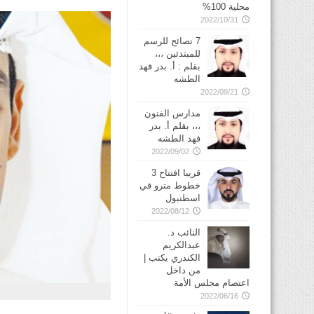
محلية 100%
2022/10/31
7 نصائح للرسم
للمبتدئين ،،،
بقلم : أ. بدر فهد
الطشه
2022/09/21
مدارس الفنون
،،، بقلم أ. بدر
فهد الطشه
2022/09/02
قريبا افتتاح 3
خطوط مترو في
2022/08/12
النائب د.
عبدالكريم
الكندري يكتب |
من داخل
اعتصام مجلس الأمة
2022/06/16