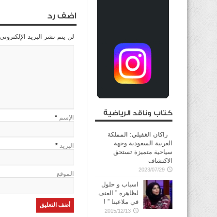
اضف رد
لن يتم نشر البريد الإلكتروني
كتاب وناقد الرياضية
الإسم
*
راكان الغفيلي: المملكة
العربية السعودية وجهة
البريد
*
سياحية متميزة تستحق
الاكتشاف
2023/07/29
الموقع
اسباب و حلول
لظاهرة ” العنف
في ملاعبنا ” !
2015/12/13