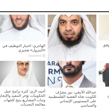
وفق
الهاجري: اختبار التوظيف في
«البترول» تعجيزي
2024/05/08
محمد الداهوم: هموم المواطنين
إصلاح الطرق و«الصحة»
2024/05/10
أحمد لاري: كثرة برامح عمل
عبدالله الأنبعي: دور مشرّف
الحكومات تؤخر التنفيذ والإنجاز
للكويت تجاه القضية الفلسطينية
وثبات المشاريع يتيح للجهات
على المستويين الإنساني
معالجة التحديات
والسياسي