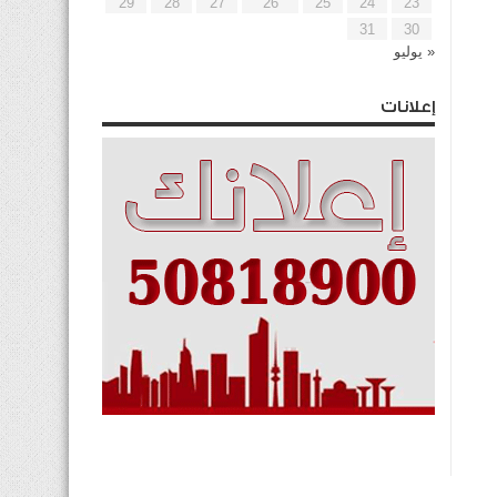
29
28
27
26
25
24
23
31
30
« يوليو
إعلانات