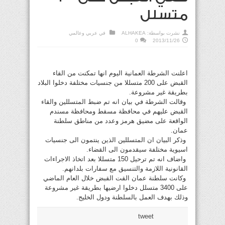
متسلل
نشرت بواسطة:
ALHAKEA
في
عربي وعالمي
0
2013/11/26
اعلنت الشرطة العمانية اليوم انها تمكنت من القاء
القبض على 200 متسللا من جنسيات مختلفة دخلوا البلاد
بطريقة غير مشروعة.
وقالت الشرطة في بيان انه تم ضبط المتسللين والقاء
القبض عليهم في محافظة مسقط ومحافظة مسندم
الواقعة على مضيق هرمز وعدد من مناطق سلطنة
عمان.
وذكر البيان ان المتسللين الذين ينتمون الى جنسيات
اسيوية مختلفة سيقدمون الى القضاء.
واضاف انه تم ترحيل 150 متسللا بعد اتخاذ الاجراءات
القانونية اللازمة والتنسيق مع سفارات بلدانهم.
وكانت سلطنة عمان القت القبض خلال العام الماضي
على 3400 متسلل دخلوا ارضيها بطريقة غير مشروعة
وذلك بهدف العمل بالسلطنة ودول الخليج.
tweet