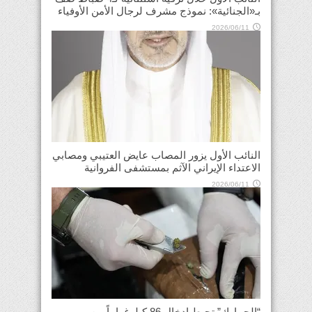
بـ«الجنائية»: نموذج مشرف لرجال الأمن الأوفياء
2026/06/11
النائب الأول يزور المصاب عايض العتيبي ومصابي
الاعتداء الإيراني الآثم بمستشفى الفروانية
2026/06/11
“الجمارك” تحبط إدخال 86 كيلوغراماً من