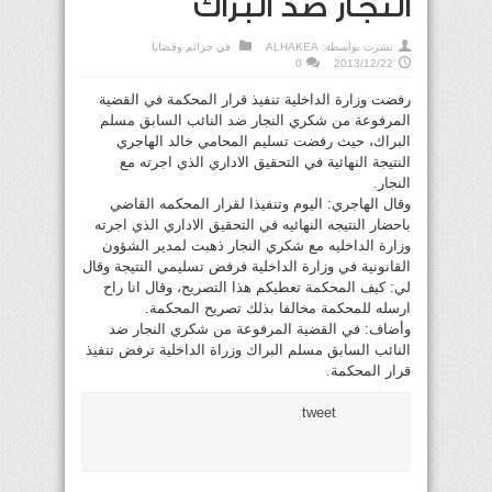
النجار ضد البراك
نشرت بواسطة:
ALHAKEA
في
جرائم وقضايا
0
2013/12/22
رفضت وزارة الداخلية تنفيذ قرار المحكمة في القضية
المرفوعة من شكري النجار ضد النائب السابق مسلم
البراك، حيث رفضت تسليم المحامي خالد الهاجري
النتيجة النهائية في التحقيق الاداري الذي اجرته مع
النجار.
وقال الهاجري: اليوم وتنفيذا لقرار المحكمه القاضي
باحضار النتيجه النهائيه في التحقيق الاداري الذي اجرته
وزارة الداخليه مع شكري النجار ذهبت لمدير الشؤون
القانونية في وزارة الداخلية فرفض تسليمي النتيجة وقال
لي: كيف المحكمة تعطيكم هذا التصريح، وقال انا راح
ارسله للمحكمة مخالفا بذلك تصريح المحكمة.
وأضاف: في القضية المرفوعة من شكري النجار ضد
النائب السابق مسلم البراك وزراة الداخلية ترفض تنفيذ
قرار المحكمة.
tweet