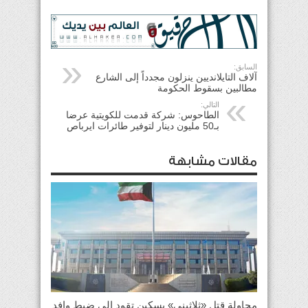
السابق:
آلاف التايلانديين ينزلون مجدداً إلى الشارع
مطالبين بسقوط الحكومة
التالي:
الطاحوس: شركة قدمت للكويتية عرضا
بـ50 مليون دينار لتوفير طائرات ايرباص
مقالات مشابهة
محاولة قتل «ثلاثيني» بسكين تقود إلى ضبط وافد