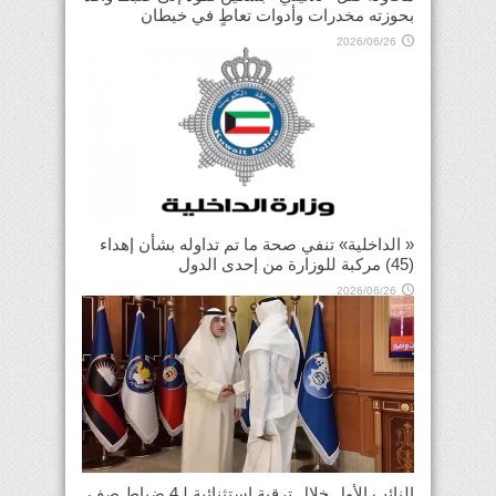
بحوزته مخدرات وأدوات تعاطٍ في خيطان
2026/06/26
« الداخلية» تنفي صحة ما تم تداوله بشأن إهداء
(45) مركبة للوزارة من إحدى الدول
2026/06/26
النائب الأول خلال ترقية استثنائية لـ4 ضباط صف