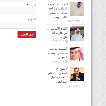
3 مشاهد للازمة
البريد
*
الرياضة ولا احد
يعرف ،،، بقلم |
خالد الهيت
الموقع
2015/10/21
الكرة الكويتية ..
من هاويه الى
هاويه
2015/10/17
الصمت مريب
،،، بقلم | سطام
السهلي
2015/10/05
لا يصح إلا
الصحيح ،،، بقلم
/ محمد جميل
عبد القادر
2015/10/01