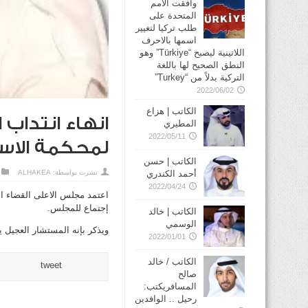
وافقت الأمم
المتحدة على
طلب تركيا لتغيير
اسمها بالاحرف
اللاتينية ليصبح “Türkiye” وهو
النطق الصحيح لها باللغة
التركية بدلاً من “Turkey”
2022/06/02
الكاتب | هزاع
انهاء انتداب
المطيري
2022/05/11
لمحكمة الاس
الكاتب | حسن
أحمد الكندري
نشرت بواسطة:
ALHAKEA
2022/04/24
اعتمد مجلس الاعلى القضاء ان
إجتماع للمجلس.
الكاتب | خالد
الوسمي
ويذكر بإنه المستشار العجيل يت
2022/01/01
الكاتب / خالد
tweet
صالح
المسافريكتب:
رحيل .. الوافدين