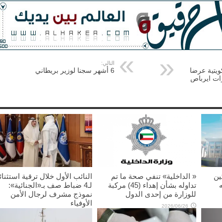
التالي:
يتية عرضا
6 أشهر سجنا لوزير بريطاني
ين
« الداخلية» تنفي صحة ما تم
النائب الأول خلال ترقية استثنائ
تداوله بشأن إهداء (45) مركبة
لـ4 ضباط صف بـ«الجنائية»:
للوزارة من إحدى الدول
نموذج مشرف لرجال الأمن
الأوفياء
2026/06/26
2026/06/11