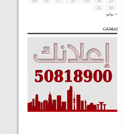
29
28
27
26
25
24
23
31
30
« يوليو
إعلانات