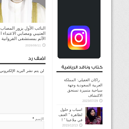
النائب الأول يزور المصاب
العتيبي ومصابي الاعتداء ال
الآثم بمستشفى الفروانية
2026/06/11
اضف رد
كتاب وناقد الرياضية
لن يتم نشر البريد الإلكتروني
راكان الغفيلي: المملكة
العربية السعودية وجهة
سياحية متميزة تستحق
الاكتشاف
2023/07/29
اسباب و حلول
لظاهرة ” العنف
الإسم
*
في ملاعبنا ” !
2015/12/13