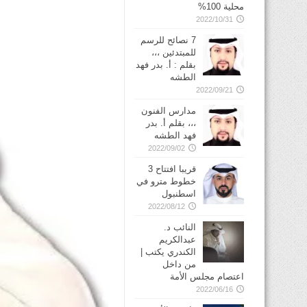
محلية 100%
2022/10/31
7 نصائح للرسم
للمبتدئين ،،،
بقلم : أ. بدر فهد
الطشه
2022/09/21
مدارس الفنون
،،، بقلم أ. بدر
فهد الطشه
2022/09/02
قريبا افتتاح 3
خطوط مترو في
2022/08/12
النائب د.
عبدالكريم
الكندري يكتب |
من داخل
اعتصام مجلس الأمة
2022/06/16