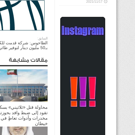
2021/11/17
السابق:
الطاحوس: شركة قدمت للكو
بـ50 مليون دينار لتوفير طائرات ايرباص
مقالات مشابهة
محاولة قتل «ثلاثيني» بسك
تقود إلى ضبط وافد بحوزته
مخدرات وأدوات تعاطٍ في
خيطان
2026/06/26