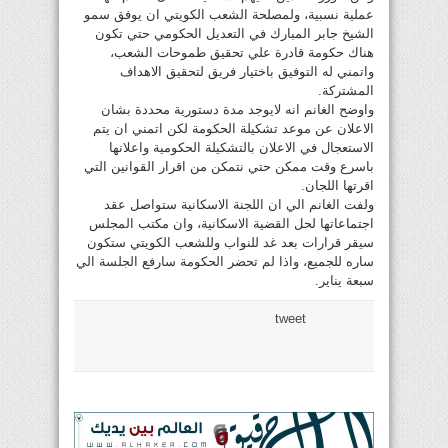
عملية نسبية، ولمصلحة الشعب الكويتي ان يوفق سمو
الشيخ جابر المبارك في التعديل الحكومي حتي تكون
هناك حكومة قادرة علي تحقيق طموحات الشعب،
واتمني له التوفيق باختيار فريق لتحقيق الاهداف
المشتركة.
واوضح الغانم انه لايوجد مدة دستورية محددة بشان
الاعلان عن موعد تشكيلة الحكومة لكن اتمني ان يتم
الاستعجال في الاعلان بالتشكيلة الحكومية واعلانها
باسرع وقت ممكن حتي نتمكن من اقرار القوانين التي
اقرتها اللجان.
ولفت الغانم الي ان اللجنة الاسكانية ستواصل عقد
اجتماعاتها لحل القضية الاسكانية، وان مكتب المجلس
سيقر قرارات بعد غد للنواب وللشعب الكويتي ستكون
ساره للجميع، واذا لم تحضر الحكومة سارفع الجلسة الي
سبعة يناير.
tweet