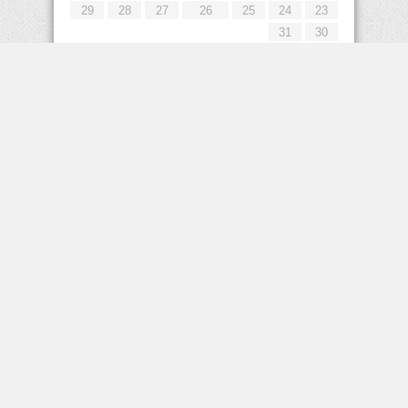
29
28
27
26
25
24
23
31
30
« يوليو
إعلانات