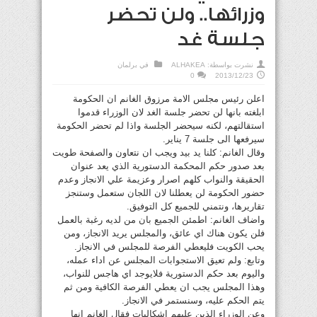
وزرائها.. ولن تحضر
جلسة غد
نشرت بواسطة:
ALHAKEA
في
برلمان
0
2013/12/23
اعلن رئيس مجلس الامة مرزوق الغانم ان الحكومة
ابلغته بانها لن تحضر جلسة الغد لان الوزراء قدموا
استقالتهم، لكنه سيحضر الجلسة واذا لم تحضر الحكومة
سيرفعها الى جلسة 7 يناير.
وقال الغانم: كلنا يد بيد ويجب ان نتعاون والصفحة طويت
بعد صدور حكم المحكمة الدستورية الذي يعد عنوان
الحقيقة والنواب كلهم اصرار وعزيمة علي الانجاز وعدم
حضور الحكومة لن يعطلنا لان اللجان ستعمل وستنجز
تقاريرها، ونتمني للجميع كل التوفيق.
واضاف الغانم: اطمئن الجميع بان من لديه رغبة بالعمل
فلن يكون هناك اي عائق، والمجلس يريد الانجاز، ومن
يحب الكويت فليعطي الفرصة للمجلس في الانجاز.
وتابع: ولم تعيق الاستجوابات المجلس عن اداء عمله،
واليوم بعد حكم الدستورية فلايوجد اي هاجس للنواب،
وهذا المجلس يجب ان يعطي الفرصة الكافية ومن ثم
يتم الحكم عليه، وسنستمر في الانجاز.
وعن الوزراء الذين عليهم اشكاليات فقال الغانم انها