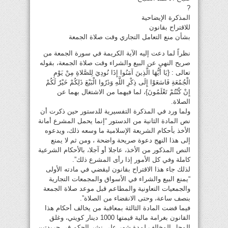
?
المذكرة الإيضاحية
للاقتراح بقانون
بشأن منع التعامل التجاري وقت صلاة الجمعة
نظراً لما دعت إليه الآية الكريمة في سورة الجمعة من
صريح النهي عن البيع والشراء وقت صلاة الجمعة، بقوله
تعالى : {يَا أَيُّهَا الَّذِينَ آمَنُوا إِذَا نُودِيَ لِلصَّلاةِ مِنْ يَوْمِ
الْجُمُعَةِ فَاسَعَوْا إِلَى ذِكْرِ اللَّهِ وَذَرُوا الْبَيْعَ ذَلِكُمْ خَيْرٌ لَكُمْ
إِنْ كُنْتُمْ تَعْلَمُونَ}، لما فيهما من الاشتغال بهما عن
الصلاة.
ولما ورد في المذكرة التفسيرية للدستور حين ذكرت أن
نص المادة الثانية من الدستور “إنما يحمل المشرع أمانة
الأخذ بأحكام الشريعة الإسلامية ما وسعه ذلك، ويدعوه
إلى هذا النهج دعوة صريحة واضحة ، ومن ثم لا يمنع
النص المذكور من الأخذ، عاجلا أو آجلا، بالأحكام الشرعية
كاملة وفي كل الأمور إذا رأى المشرع ذلك”.
لذلك جاء هذا الاقتراح بقانون ليقضي في مادته الأولى
“يمنع البيع والشراء في الأسواق والمجمعات التجارية
والجمعيات التعاونية والمطاعم قبل موعد صلاة الجمعة
بنصف ساعة، وحتى الانقضاء من الصلاة”.
فيما قضت المادة الثالثة بمعاقبة من يخالف أحكام هذا
القانون بغرامة مالية قيمتها 1000 دينار كويتي، وغلق
المحل المخالف لمدة شهر على نشر الحكم في جريدتين