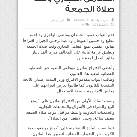
صلاة الجمعة
نشرت بواسطة:
ALHAKEA
في
برلمان
0
2013/12/24
قدم النواب حمود الحمدان وماضي الهاجري ود.احمد
مطيع ود.حسين القويعان ود.عبدالرحمن الجيران اقتراحاً
بقانون يقضي بمنع التعامل التجاري وقت صلاة الجمعة،
وتطبيق غرامة مالية على المخالف قدرها ألف دينار
وغلق المحل لمدة شهر.
وأعطى الاقتراح بقانون موظفي البلدية حق الضبطية
القضائية لتنفيذ هذا القانون.
وطالب النواب مقدمو الاقتراح وزير البلدية إصدار اللائحة
التنفيذية للقانون، كما طالبوا بعرض اقتراحهم على
مجلس الأمة ومنحه صفة الاستعجال.
ونصت المادة الأولى من الاقتراح بقانون على: “يمنع
البيع والشراء في الأسواق والمجمعات التجارية
والجمعيات التعاونية والمطاعم قبل موعد صلاة الجمعة
بنصف ساعة، وحتى الانقضاء من الصلاة”.
فيما نصت المادة الثانية منه على: “يمنح موظفو بلدية
الكويت حق الضبطية القضائية لتطبيق هذا القانون،