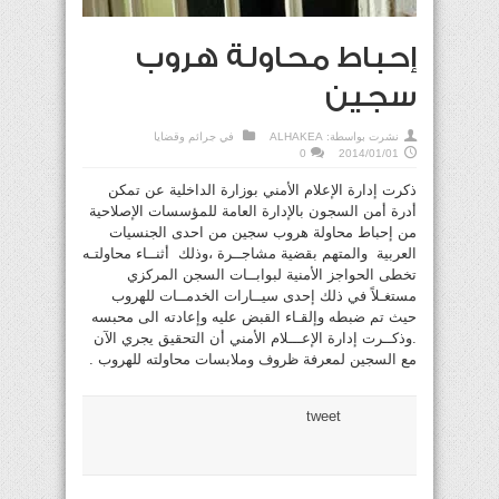
إحباط محاولة هروب
سجين
نشرت بواسطة:
ALHAKEA
في
جرائم وقضايا
0
2014/01/01
ذكرت إدارة الإعلام الأمني بوزارة الداخلية عن تمكن
أدرة أمن السجون بالإدارة العامة للمؤسسات الإصلاحية
من إحباط محاولة هروب سجين من احدى الجنسيات
العربية والمتهم بقضية مشاجــرة ،وذلك أثنــاء محاولتـه
تخطى الحواجز الأمنية لبوابــات السجن المركزي
مستغـلاً في ذلك إحدى سيــارات الخدمــات للهروب
حيث تم ضبطه وإلقـاء القبض عليه وإعادته الى محبسه
.وذكــرت إدارة الإعـــلام الأمني أن التحقيق يجري الآن
مع السجين لمعرفة ظروف وملابسات محاولته للهروب .
tweet