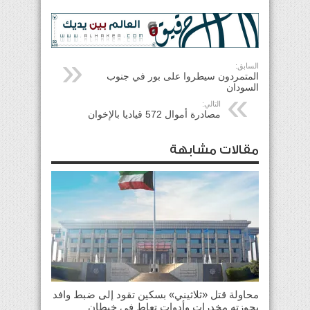
السابق:
المتمردون سيطروا على بور في جنوب
السودان
التالي:
مصادرة أموال 572 قياديا بالإخوان
مقالات مشابهة
محاولة قتل «ثلاثيني» بسكين تقود إلى ضبط وافد
بحوزته مخدرات وأدوات تعاطٍ في خيطان