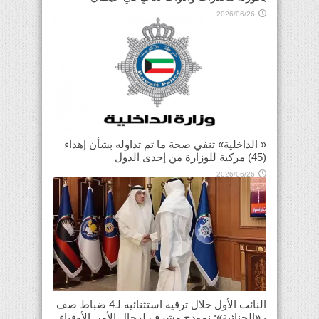
2026/06/26
« الداخلية» تنفي صحة ما تم تداوله بشأن إهداء
(45) مركبة للوزارة من إحدى الدول
2026/06/26
النائب الأول خلال ترقية استثنائية لـ4 ضباط صف
بـ«الجنائية»: نموذج مشرف لرجال الأمن الأوفياء