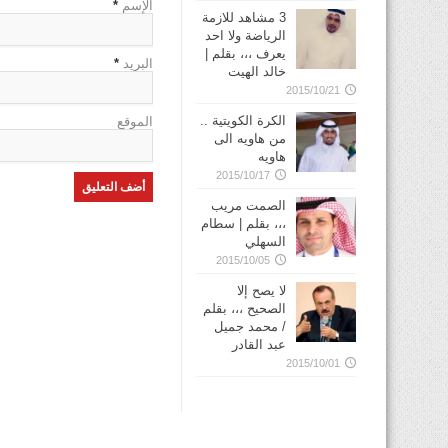
الإسم
*
3 مشاهد للازمة
الرياضة ولا احد
يعرف ،،، بقلم |
البريد
*
خالد الهيت
2015/10/21
الكرة الكويتية ..
الموقع
من هاويه الى
هاويه
2015/10/17
الصمت مريب
،،، بقلم | سطام
السهلي
2015/10/05
لا يصح إلا
الصحيح ،،، بقلم
/ محمد جميل
عبد القادر
2015/10/01