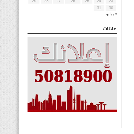
29
28
27
26
25
24
23
31
30
« يوليو
إعلانات