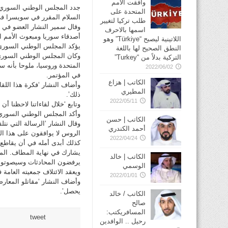
وافقت الأمم
جدد المجلس الوطني السوري، 
المتحدة على
السلام المقرر في سويسرا في 22 يناير الجاري، من دون استبعاد اتخاذ ائتلاف المعارضة السورية قرارا 
طلب تركيا لتغيير
وقال سمير النشار العضو في 
اسمها بالاحرف
أصدقاء سوريا ومبعوث الأمم ال
اللاتينية ليصبح “Türkiye” وهو
يؤكد المجلس الوطني السوري أ
النطق الصحيح لها باللغة
التركية بدلاً من “Turkey”
المتحدة وروسيا، ملوحا بأنه
2022/06/02
في المؤتمر.
الكاتب | هزاع
وأضاف النشار ‘فكرة هذا الل
المطيري
ذلك’.
2022/05/11
وتابع ‘خلال لقاءاتنا لاحظنا أن
وأكد المجلس الوطني السوري 
الكاتب | حسن
وقال النشار ‘الرسالة التي نت
أحمد الكندري
الروس لا يوافقون على هذا ا
2022/04/24
كذلك أبدى أمله في أن يقاطع ا
يشارك في نهاية المطاف. الم
الكاتب | خالد
يرفضون المحادثات وسيصوتون
الوسمي
ويعقد الائتلاف جمعيته العامة 
2022/01/01
وأضاف النشار ‘مقاتلو المعار
يحصل’.
الكاتب / خالد
صالح
المسافريكتب:
tweet
رحيل .. الوافدين