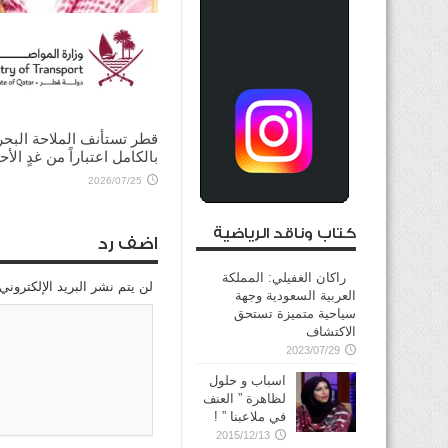
ولي العهد السعودي يؤكد
للرئيس الأميركي ضرورة ت
الحوار لخفض التصعيد
2026/08/03
قطر تستأنف الملاحة البحر
بالكامل اعتباراً من غدٍ الأح
2026/07/25
كتاب وناقد الرياضية
اضف رد
راكان الغفيلي: المملكة
لن يتم نشر البريد الإلكتروني
العربية السعودية وجهة
سياحية متميزة تستحق
الاكتشاف
2023/07/29
اسباب و حلول
لظاهرة ” العنف
في ملاعبنا ” !
2015/12/13