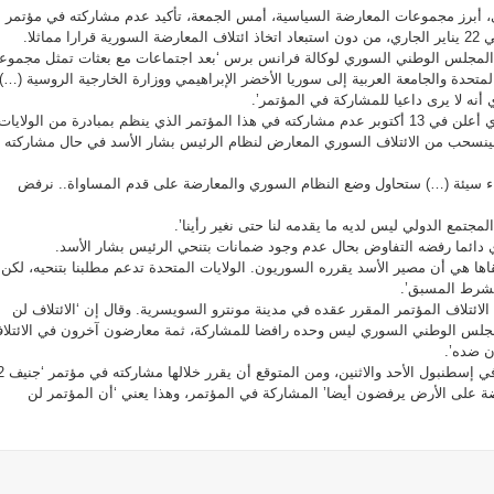
أبرز مجموعات المعارضة السياسية، أمس الجمعة، تأكيد عدم مشاركته في مؤتمر
مماثلا.
المجلس الوطني السوري لوكالة فرانس برس ‘بعد اجتماعات مع بعثات تمثل مجموع
متحدة والجامعة العربية إلى سوريا الأخضر الإبراهيمي ووزارة الخارجية الروسية (…)
نه لا يرى داعيا للمشاركة في المؤتمر’.
وكان المجلس الوطني السوري أعلن في 13 أكتوبر عدم مشاركته في هذا المؤتمر الذي ينظم بمبادرة من الولايات
 سينسحب من الائتلاف السوري المعارض لنظام الرئيس بشار الأسد في حال مشاركته
قاء سيئة (…) ستحاول وضع النظام السوري والمعارضة على قدم المساواة.. نرفض
 المجتمع الدولي ليس لديه ما يقدمه لنا حتى نغير رأينا’.
دائما رفضه التفاوض بحال عدم وجود ضمانات بتنحي الرئيس بشار الأسد.
لقاها هي أن مصير الأسد يقرره السوريون. الولايات المتحدة تدعم مطلبنا بتنحيه، لكن
لشرط المسبق’.
لائتلاف المؤتمر المقرر عقده في مدينة مونترو السويسرية. وقال إن ‘الائتلاف لن
جلس الوطني السوري ليس وحده رافضا للمشاركة، ثمة معارضون آخرون في الائتلا
 ضده’.
في إسطنبول الأحد والاثنين، ومن المتوقع أن يقرر خلالها مشاركته في مؤتمر ‘جنيف 2’.
ضة على الأرض يرفضون أيضا’ المشاركة في المؤتمر، وهذا يعني ‘أن المؤتمر لن