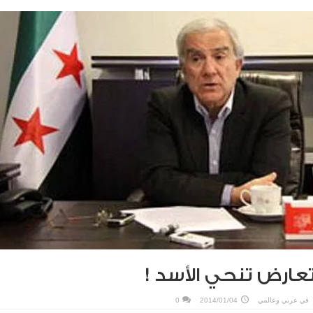
 تعارض تنحي الأسد !
في
عربي وعالمي
2014/01/04
0