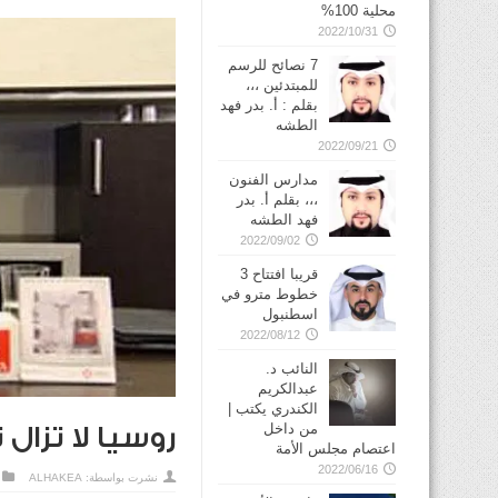
محلية 100%
2022/10/31
7 نصائح للرسم
للمبتدئين ،،،
بقلم : أ. بدر فهد
الطشه
2022/09/21
مدارس الفنون
،،، بقلم أ. بدر
فهد الطشه
2022/09/02
قريبا افتتاح 3
خطوط مترو في
2022/08/12
النائب د.
عبدالكريم
الكندري يكتب |
من داخل
روسيا لا تزال
اعتصام مجلس الأمة
2022/06/16
نشرت بواسطة:
ALHAKEA