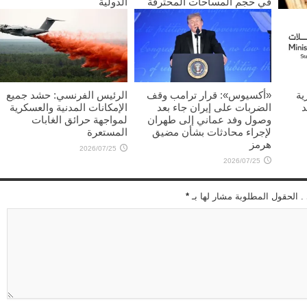
في حجم المساحات المحترقة
الدولية
2026/07/25
2026/07/25
غليب
ية
«أكسيوس»: قرار ترامب وقف
الرئيس الفرنسي: حشد جميع
د
الضربات على إيران جاء بعد
الإمكانات المدنية والعسكرية
وصول وفد عماني إلى طهران
لمواجهة حرائق الغابات
لإجراء محادثات بشأن مضيق
المستعرة
هرمز
2026/07/25
2026/07/25
 . الحقول المطلوبة مشار لها بـ
*