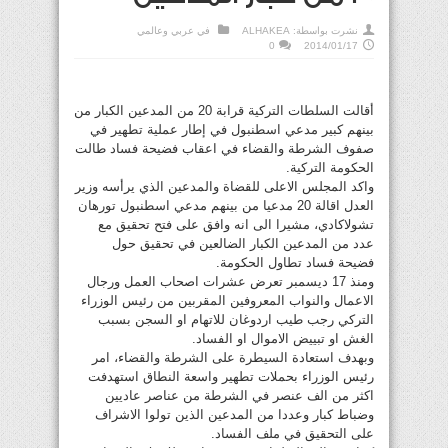
نشرت بواسطة:
ALHAKEA
في
عربي وعالمي
0
2014/01/17
أقالت السلطات التركية قرابة 20 من المدعين الكبار من
بينهم كبير مدعي اسطنبول في إطار عملية تطهير في
صفوف الشرطة والقضاء في اعقاب فضيحة فساد طالت
الحكومة التركية.
واكد المجلس الاعلى للقضاة والمدعين الذي يرأسه وزير
العدل اقالة 20 مدعيا من بينهم مدعي اسطنبول تورهان
تشولاكادي، مشيرا الى انه وافق على فتح تحقيق مع
عدد من المدعين الكبار الضالعين في تحقيق حول
فضيحة فساد تطاول الحكومة.
ومنذ 17 ديسمبر تعرض عشرات اصحاب العمل ورجال
الاعمال والنواب المعروفين المقربين من رئيس الوزراء
التركي رجب طيب اردوغان للاتهام او السجن بسبب
الغش او تبييض الاموال او الفساد.
وبهدف استعادة السيطرة على الشرطة والقضاء، امر
رئيس الوزراء بحملات تطهير واسعة النطاق استهدفت
اكثر من الف عنصر في الشرطة من عناصر عاديين
وضباط كبار وعددا من المدعين الذين تولوا الاشراف
على التحقيق في ملف الفساد.