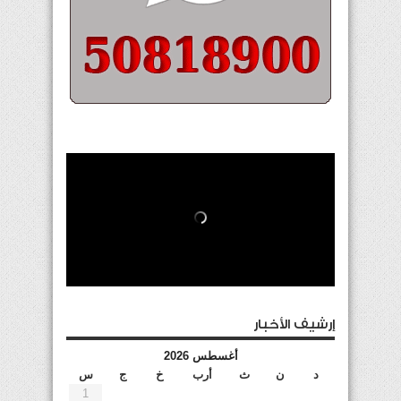
إرشيف الأخبار
أغسطس 2026
د
ن
ث
أرب
خ
ج
س
1