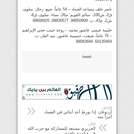
ناصر خلف مساعد الحماد – 54 عاماً، شيع، رجال: سلوى،
ق2، ش100، ‘سالم القويم’ م26، نساء: سلوى، ق6،
ش2، م43، ت: 99050809، 99830577، 99608920
حليمة عيسى عاشور محمد – زوجة حبيب حجي الإبراهيم
– 76 عاماً، شيعت، حسينية عاشور، بنيد القار، ت:
50135959، 99083849
tweet
السابق:
أردوغان: إذا تورط أحد أبنائي في الفساد
أتبرأ منه
التالي:
الحريري مستعد للمشاركة مع حزب الله
في حكومة واحدة