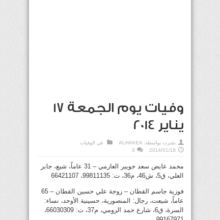
وفيات يوم الجمعة 17
يناير 2014
نشرت بواسطة:
ALHAKEA
في
الوفيات
0
2014/01/18
محمد عايض سعد جويبر العازمي – 31 عاماً، شيع، جابر
العلي، ق5، ش46، م36، ت: 99811135، 66421107
فوزية جاسم القطان – زوجة علي حسين القطان – 65
عاماً، شيعت، رجال: المنصورية، حسينية الأوحد، نساء:
السرة، ق6، شارع حمد الرومي، م37، ت: 66030309،
99167971