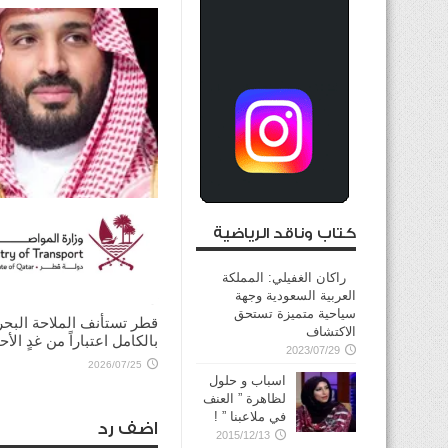
كتاب وناقد الرياضية
ولي العهد السعودي يؤكد
للرئيس الأميركي ضرورة ت
الحوار لخفض التصعيد
راكان الغفيلي: المملكة
العربية السعودية وجهة
2026/08/03
سياحية متميزة تستحق
قطر تستأنف الملاحة البحر
الاكتشاف
بالكامل اعتباراً من غدٍ الأح
2023/07/29
2026/07/25
اسباب و حلول
لظاهرة ” العنف
في ملاعبنا ” !
اضف رد
2015/12/13