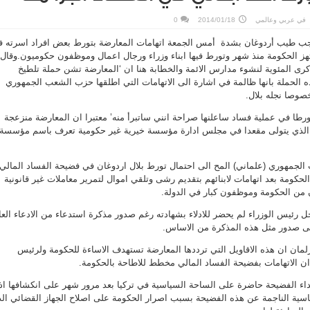
في
عربي وعالمي
2014/01/18
0
جب طيب أردوغان بشدة أمس الجمعة اتهامات المعارضة بتورط بعض افراد اسرته 
ز الحكومة منذ شهر وتورط فيها ابناء وزراء ورجال اعمال وموظفون حكوميون.وقال
رى المئوية لنشوء مدارس الائمة والخطابة هنا ان ‘المعارضة تشن حملة تلطيخ
ه الحملة بانها ظالمة في اشارة الى الاتهامات التي اطلقها حزب الشعب الجمهوري
وصا نجله بلال.
ورطا في عملية فساد ساعلنها صراحة انني ساتبرأ منه’ معتبرا ان المعارضة منزعجة
ه الذي يتولى مقعدا في مجلس ادارة مؤسسة خيرية غير حكومية تعرف باسم مؤسسة
جمهوري (علماني) المح الى احتمال تورط بلال اردوغان في فضيحة الفساد المالي
لحكومة بعد اتهامات لابنائهم بتقديم رشى وتلقي اموال لتمرير معاملات غير قانونية
 من الحكومة وموظفون كبار في الدولة.
ل رئيس الوزراء لم يحضر للادلاء بشهادته رغم صدور مذكرة استدعاء من الادعاء العا
نفى صدور مثل هذه المذكرة من الاساس.
رلمان ان هذه الاقاويل التي ترددها المعارضة تستهدف الاساءة للحكومة ولرئيس
ن الاتهامات بفضيحة الفساد المالي مخطط للاطاحة بالحكومة.
اء الفضيحة حاضرة على الساحة السياسية في تركيا بعد مرور شهر على انكشافها اذ
ياسية الناجمة عن هذه الفضيحة بسبب اصرار الحكومة على اصلاح الجهاز القضائي ال