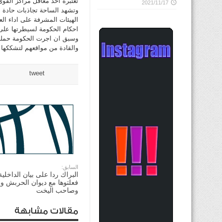
تعتبره احد معاقل مراكز القوى 
2021/11/17
وتشهد الساحة تجاذبات حادة 
الهيئات المشرفة على اداء الع
احكام الحكومة لسيطرتها على 
وسبق ان اجرت الحكومة حملة ت
والقادة من مواقعهم لتشككها 
tweet
السابق:
البراك ردا على بيان الداخلية
فعلتوها مع ديوان الحربش وزا
وصاحب اليخت
مقالات مشابهة