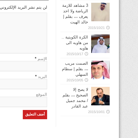
3 مشاهد للازمة
لن يتم نشر البريد الإلكتروني
الرياضة ولا احد
يعرف ،،، بقلم |
خالد الهيت
2015/10/21
الكرة الكويتية ..
من هاويه الى
هاويه
2015/10/17
الإسم
*
الصمت مريب
،،، بقلم | سطام
السهلي
البريد
*
2015/10/05
لا يصح إلا
الموقع
الصحيح ،،، بقلم
/ محمد جميل
عبد القادر
2015/10/01