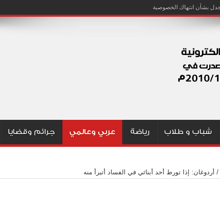
شباب و طلاب
رياضة
عربي وعالمي
جرائم وقضايا
/
أردوغان: إذا تورط أحد أبنائي في الفساد أتبرأ منه