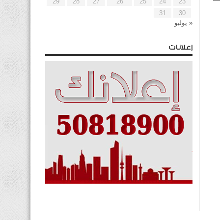
29
28
27
26
25
24
23
31
30
« يوليو
إعلانات