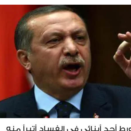
تورط أحد أبنائي في الفساد أتبرأ منه