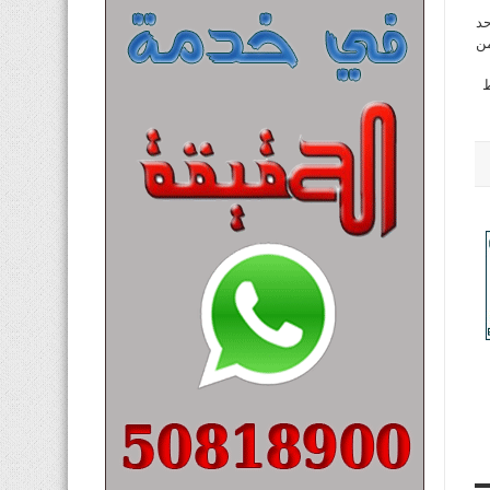
حد
من
ط