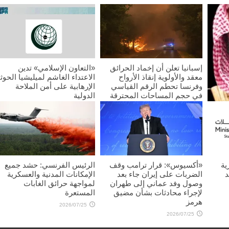
إسبانيا تعلن أن إخماد الحرائق
«التعاون الإسلامي» تدين
معقد والأولوية إنقاذ الأرواح
الاعتداء الغاشم لميليشيا الحوث
وفرنسا تحطم الرقم القياسي
الإرهابية على أمن الملاحة
في حجم المساحات المحترقة
الدولية
2026/07/25
2026/07/25
غليب
ية
«أكسيوس»: قرار ترامب وقف
الرئيس الفرنسي: حشد جميع
د
الضربات على إيران جاء بعد
الإمكانات المدنية والعسكرية
وصول وفد عماني إلى طهران
لمواجهة حرائق الغابات
لإجراء محادثات بشأن مضيق
المستعرة
هرمز
2026/07/25
2026/07/25