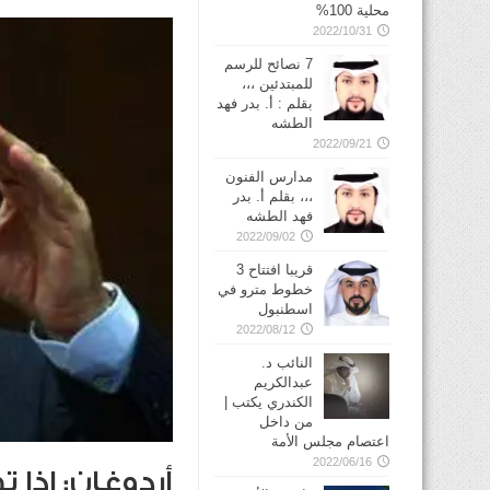
محلية 100%
2022/10/31
7 نصائح للرسم
للمبتدئين ،،،
بقلم : أ. بدر فهد
الطشه
2022/09/21
مدارس الفنون
،،، بقلم أ. بدر
فهد الطشه
2022/09/02
قريبا افتتاح 3
خطوط مترو في
2022/08/12
النائب د.
عبدالكريم
الكندري يكتب |
من داخل
اعتصام مجلس الأمة
2022/06/16
أردوغان: إذا 