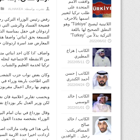
وافقت الأمم
المتحدة على
نشرت بواسطة:
ALHAKEA
طلب تركيا لتغيير
اسمها بالاحرف
رفض رئيس الوزراء التركي ر
اللاتينية ليصبح “Türkiye” وهو
فضيحة الفساد والرشى التي ته
النطق الصحيح لها باللغة
اردوغان في حفل بمناسبة الذك
التركية بدلاً من “Turkey”
للسمعة بحق ابنائي’ واصفا هذ
2022/06/02
المعارض ضد اسرة اردوغان خص
الكاتب | هزاع
واضاف ‘اذا كان احد ابنائي مت
المطيري
من الانشطة الاجتماعية لنجل
2022/05/11
تركيا لخدمة التعليم والشباب.
الكاتب | حسن
وكان بعض نواب حزب الشعب ال
أحمد الكندري
التي اطاحت باربعة وزراء في ا
2022/04/24
ويتهم بها رجال اعمال مقربون
الكاتب | خالد
وبحسب تقارير اعلامية فان نج
الوسمي
لكن وزير العدل بكر بوزداغ 
2022/01/01
وقال بوزداغ في بيان امام الب
الوزراء بشخصه مجددا القول ا
الكاتب / خالد
صالح
يأتي هذا في وقت مازالت اصد
المسافريكتب:
ازدادت اخيرا حدة الازمة الس
رحيل .. الوافدين