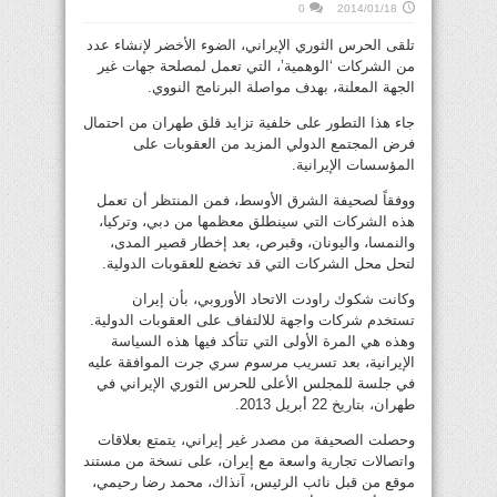
0
2014/01/18
تلقى الحرس الثوري الإيراني، الضوء الأخضر لإنشاء عدد
من الشركات ‘الوهمية’، التي تعمل لمصلحة جهات غير
الجهة المعلنة، بهدف مواصلة البرنامج النووي.
جاء هذا التطور على خلفية تزايد قلق طهران من احتمال
فرض المجتمع الدولي المزيد من العقوبات على
المؤسسات الإيرانية.
ووفقاً لصحيفة الشرق الأوسط، فمن المنتظر أن تعمل
هذه الشركات التي سينطلق معظمها من دبي، وتركيا،
والنمسا، واليونان، وقبرص، بعد إخطار قصير المدى،
لتحل محل الشركات التي قد تخضع للعقوبات الدولية.
وكانت شكوك راودت الاتحاد الأوروبي، بأن إيران
تستخدم شركات واجهة للالتفاف على العقوبات الدولية.
وهذه هي المرة الأولى التي تتأكد فيها هذه السياسة
الإيرانية، بعد تسريب مرسوم سري جرت الموافقة عليه
في جلسة للمجلس الأعلى للحرس الثوري الإيراني في
طهران، بتاريخ 22 أبريل 2013.
وحصلت الصحيفة من مصدر غير إيراني، يتمتع بعلاقات
واتصالات تجارية واسعة مع إيران، على نسخة من مستند
موقع من قبل نائب الرئيس، آنذاك، محمد رضا رحيمي،