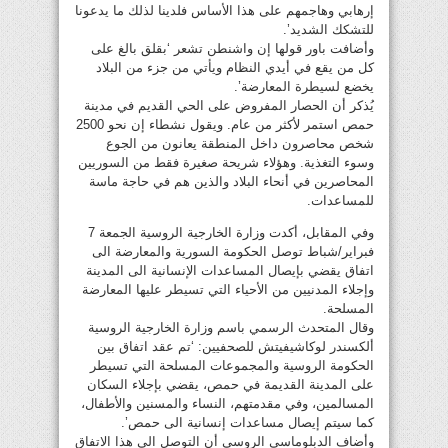
إرهابي وهاجمهم على هذا الأساس فلدينا لذلك ما يدعونا
للتشكك الشديد’.
وأضافت باور قولها إن واشنطن تشعر ‘بقلق بالغ على
كل من يقع في أيدي النظام ويأتي من جزء من البلاد
يخضع لسيطرة المعارضة’.
يُذكر أن الحصار المفروض على الحي القديم في مدينة
حمص استمر لأكثر من عام. ويقول نشطاء إن نحو 2500
شخص محاصرون داخل المنطقة يعانون من الجوع
وسوء التغذية. وهؤلاء شريحة صغيرة فقط من السوريين
المحاصرين في أنحاء البلاد والذين هم في حاجة ماسة
للمساعدات.
وفي المقابل، أكدت وزارة الخارجية الروسية الجمعة 7
فبراير/شباط توصل الحكومة السورية والمعارضة الى
اتفاق يقضي بإيصال المساعدات الإنسانية الى المدينة
وإجلاء المدنيين من الأحياء التي تسيطر عليها المعارضة
المسلحة.
وقال المتحدث الرسمي باسم وزارة الخارجية الروسية
ألكسندر لوكاشيفيتش للصحفيين: ‘تم عقد اتفاق بين
الحكومة الروسية والمجموعات المسلحة التي تسيطر
على المدينة القديمة في حمص، يقضي بإجلاء السكان
المسالمين، وفي مقدمتهم، النساء والمسنين والأطفال،
كما سيتم إيصال مساعدات إنسانية الى حمص’.
وأضاف الدبلوماسي الروسي أن التوصل الى هذا الاتفاق