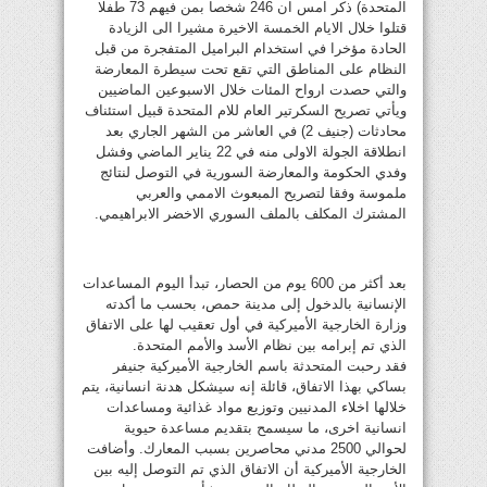
المتحدة) ذكر امس ان 246 شخصا بمن فيهم 73 طفلا
قتلوا خلال الايام الخمسة الاخيرة مشيرا الى الزيادة
الحادة مؤخرا في استخدام البراميل المتفجرة من قبل
النظام على المناطق التي تقع تحت سيطرة المعارضة
والتي حصدت ارواح المئات خلال الاسبوعين الماضيين
ويأتي تصريح السكرتير العام للام المتحدة قبيل استئناف
محادثات (جنيف 2) في العاشر من الشهر الجاري بعد
انطلاقة الجولة الاولى منه في 22 يناير الماضي وفشل
وفدي الحكومة والمعارضة السورية في التوصل لنتائج
ملموسة وفقا لتصريح المبعوث الاممي والعربي
المشترك المكلف بالملف السوري الاخضر الابراهيمي.
بعد أكثر من 600 يوم من الحصار، تبدأ اليوم المساعدات
الإنسانية بالدخول إلى مدينة حمص، بحسب ما أكدته
وزارة الخارجية الأميركية في أول تعقيب لها على الاتفاق
الذي تم إبرامه بين نظام الأسد والأمم المتحدة.
فقد رحبت المتحدثة باسم الخارجية الأميركية جنيفر
بساكي بهذا الاتفاق، قائلة إنه سيشكل هدنة انسانية، يتم
خلالها اخلاء المدنيين وتوزيع مواد غذائية ومساعدات
انسانية اخرى، ما سيسمح بتقديم مساعدة حيوية
لحوالي 2500 مدني محاصرين بسبب المعارك. وأضافت
الخارجية الأميركية أن الاتفاق الذي تم التوصل إليه بين