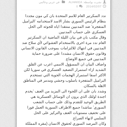
نشرت بواسطة:
ALHAKEA
في
عربي وعالمي
0
2014/02/07
ندد السكرتير العام للامم المتحدة بان كي مون مجددا
بنظام الرئيس السوري بشار الاسد لاستخدامه ‘البراميل
المتفجرة’ ضد المدنيين منتقدا اياه للجوئه الى الحل
العسكري على حساب المدنيين.
وقال مكتب بان في بيان الليلة الماضية ان السكرتير
العام ندد مرة اخرى بالاستخدام العشوائي لأي سلاح ضد
المدنيين في انتهاك للالتزامات بموجب القانون الانساني
وقانون حقوق الانسان مشددا على ضرورة حماية
المدنيين في جميع الاوضاع.
واضاف البيان ان المسؤول الاممي اعرب عن القلق
الشديد ازاء استمرار التصعيد العسكري في سوريا لكن
الاكثر اسفا استمرار الهجمات الجوية التي تستخدم
البراميل المتفجرة باسلوب وحشي ومدمر في المناطق
الاهلة بالسكان.
وشدد بان على ان اللجوء الى المزيد من العنف ‘يخدم
اجندة اولئك الذي يرون ان الوسائل العسكرية هي
الطريق الوحيد للتقدم وذلك على حساب الشعب
السوري’ مناشدا جميع الاطراف السورية العمل فورا
على تخفيف مستويات العنف والتركيز على الحل
السلمي لانهاء الصراع.
وكان المرصد السوري لحقوق الانسان (مقره المملكة