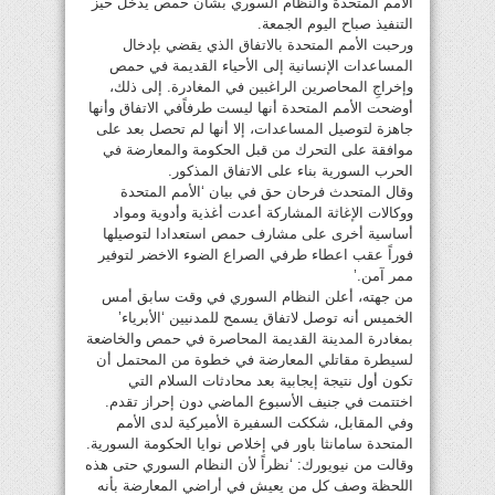
الأمم المتحدة والنظام السوري بشأن حمص يدخل حيز
التنفيذ صباح اليوم الجمعة.
ورحبت الأمم المتحدة بالاتفاق الذي يقضي بإدخال
المساعدات الإنسانية إلى الأحياء القديمة في حمص
وإخراجِ المحاصرين الراغبين في المغادرة. إلى ذلك،
أوضحت الأمم المتحدة أنها ليست طرفاًفي الاتفاق وأنها
جاهزة لتوصيل المساعدات، إلا أنها لم تحصل بعد على
موافقة على التحرك من قبل الحكومة والمعارضة في
الحرب السورية بناء على الاتفاق المذكور.
وقال المتحدث فرحان حق في بيان ‘الأمم المتحدة
ووكالات الإغاثة المشاركة أعدت أغذية وأدوية ومواد
أساسية أخرى على مشارف حمص استعدادا لتوصيلها
فوراً عقب اعطاء طرفي الصراع الضوء الاخضر لتوفير
ممر آمن.’
من جهته، أعلن النظام السوري في وقت سابق أمس
الخميس أنه توصل لاتفاق يسمح للمدنيين ‘الأبرياء’
بمغادرة المدينة القديمة المحاصرة في حمص والخاضعة
لسيطرة مقاتلي المعارضة في خطوة من المحتمل أن
تكون أول نتيجة إيجابية بعد محادثات السلام التي
اختتمت في جنيف الأسبوع الماضي دون إحراز تقدم.
وفي المقابل، شككت السفيرة الأميركية لدى الأمم
المتحدة سامانثا باور في إخلاص نوايا الحكومة السورية.
وقالت من نيويورك: ‘نظراً لأن النظام السوري حتى هذه
اللحظة وصف كل من يعيش في أراضي المعارضة بأنه