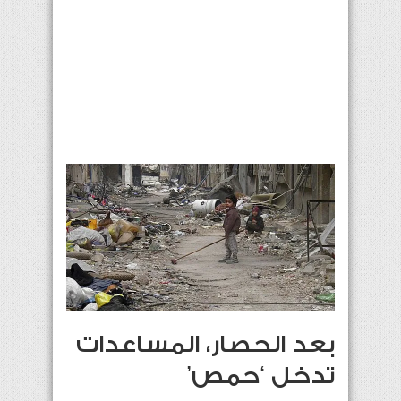
بعد الحصار، المساعدات
تدخل ‘حمص’