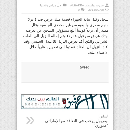
نشرت بواسطة:
ALHAKEA
في
جرائم وقضايا
0
2014/02/08
سجل وكيل نيابة الجهراء قضية هتك عرض ضد ٤ نزلاء
منهم مصري والبقية من غير محددي الجنسية وقال
مصدر أن نزيلاً كويتياً أبلغ مسؤولي السجن عن تعرضه
لهتك عرض من قبل ٤ نزلاء وتم إحالة النزيل الى الطب
الشرعي والذي أكد تعرض النزيل للاعتداء الجنسي وقد
أفاد النزيل ان الجناة عمدوا الى تصويره عارياً خلال
الاعتداء عليه.
tweet
السابق:
ليفربول يرغب في التعاقد مع الإماراتي
“عموري”