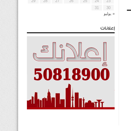
29
28
27
26
25
24
23
31
30
« يوليو
إعلانات