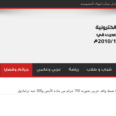
شباب و طلاب
رياضة
عربي وعالمي
جرائم وقضايا
ضبط وافد عربي بحوزته 750 جرام من مادة الأيس و300 حبة ترامادول