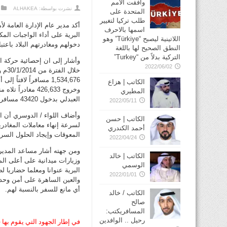
وافقت الأمم
نشرت بواسطة:
ALHAKEA
المتحدة على
طلب تركيا لتغيير
أكد مدير عام الإدارة العامة ل
اسمها بالاحرف
البرية على أداء الواجبات الم
اللاتينية ليصبح “Türkiye” وهو
دخولهم ومغادرتهم البلاد باعتبا
النطق الصحيح لها باللغة
التركية بدلاً من “Turkey”
وأشار إلى ان إحصائية حركة الد
2022/06/02
الكاتب | هزاع
المطيري
العبدلي بدخول 43420 مسافراً وخروج 32606 مغادراً.
2022/05/11
وأضاف اللواء / الدوسري أن ا
الكاتب | حسن
لسرعة إنهاء معاملات المغادر
أحمد الكندري
المعوقات وإيجاد الحلول السري
2022/04/24
ومن جهته أشار مساعد المدير ال
الكاتب | خالد
وزيارات ميدانية على أعلى المس
الوسمي
البرية عنوانا ومعلما حضاريا ل
2022/01/01
والعين الساهرة على أمن وحدو
أي مانع للسفر بالنسبة لهم.
الكاتب / خالد
صالح
المسافريكتب:
رحيل .. الوافدين
في إطار الجهود التي يقوم بها