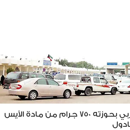
ضبط وافد عربي بحوزته 750 جرام من مادة الأيس