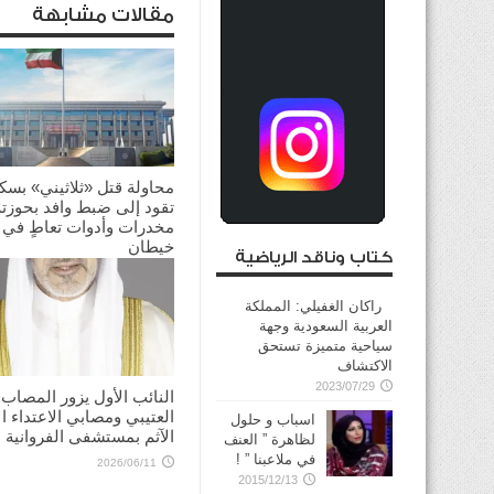
مقالات مشابهة
محاولة قتل «ثلاثيني» بسك
تقود إلى ضبط وافد بحوزته
مخدرات وأدوات تعاطٍ في
خيطان
كتاب وناقد الرياضية
2026/06/26
راكان الغفيلي: المملكة
العربية السعودية وجهة
سياحية متميزة تستحق
الاكتشاف
2023/07/29
النائب الأول يزور المصاب
العتيبي ومصابي الاعتداء ال
اسباب و حلول
الآثم بمستشفى الفروانية
لظاهرة ” العنف
في ملاعبنا ” !
2026/06/11
2015/12/13