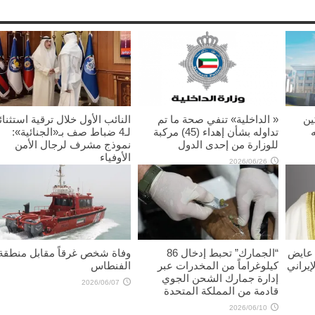
ين
« الداخلية» تنفي صحة ما تم
النائب الأول خلال ترقية استثنائ
تداوله بشأن إهداء (45) مركبة
لـ4 ضباط صف بـ«الجنائية»:
للوزارة من إحدى الدول
نموذج مشرف لرجال الأمن
الأوفياء
2026/06/26
2026/06/11
 عايض
“الجمارك” تحبط إدخال 86
وفاة شخص غرقاً مقابل منطقة
إيراني
كيلوغراماً من المخدرات عبر
الفنطاس
إدارة جمارك الشحن الجوي
2026/06/07
قادمة من المملكة المتحدة
2026/06/10