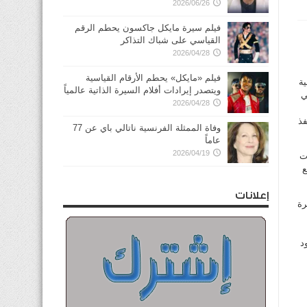
2026/06/26
فيلم سيرة مايكل جاكسون يحطم الرقم
القياسي على شباك التذاكر
2026/04/28
فيلم «مايكل» يحطم الأرقام القياسية
ية
ويتصدر إيرادات أفلام السيرة الذاتية عالمياً
صا بإجمالي
2026/04/28
 ثم تلاه منفذ
وفاة الممثلة الفرنسية ناتالي باي عن 77
عاماً
2026/04/19
ت
ع
إعلانات
رة
د