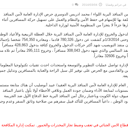
في
جرائم وقضايا
2014/03/04
0
أمن المنافذ البرية اللواء / محمد ادريس الدوسري حرص الإدارة العامة لأمن المنافذ
كلفة بها للإسهام في حفظ الأمن والنظام والعمل على تسهيل حركة المسافرين أثناء
رها جزءاً لا يتجزأ من المنظومة الأمنية لوزارة الداخلية.
خول والخروج للإدارة العامة لأمن المنافذ البرية خلال العطلة الربيعية والأعياد الوطن
خلال الفترة من 30/1/2014م وحتى 1/3/2014م كشفت عن دخول 780,326 قادما ، ومغادرة 754,350 شخ
1,534,676 مسافراً لافتاً إلى أن منفذ النويصيب شهد أكثر حركات الدخول والخروج كثافة بدخول 428,863 مسافراً
وخروج 426,633 مغادراً تلاه منفذ السالمي والذي شهد دخول 308,043 مسافراً ، وخروج 295,111 مغادراً
لإدارة تواصل عمليات التطوير والتوسعة واستحداث احدث تقنيات تكنولوجيا المعلوما
ين والقادمين مع الحرص على توفير كل سبل الراحة والعناية بالمسافرين وتذليل جمي
عة.
عام للإدارة العامة لأمن المنافذ البرية العقيد/ عبيد أبوصليب أن هناك متابعة مستم
تويات لمتابعة الأداء وضمان جودة العمل وتلافي الأخطاء أولا بأول باعتبار المنافذ
ضيوف دولة الكويت وباعتبار رجال أمن المنافذ البرية خط الدفاع الأول ضد الجريمة
د الوطن ، داعياً المسافرين للتأكد قبيل سفرهم من صلاحية وثائق السفر وعدم وجو
 قطاع الامن الجنائي في تعقب وضبط تجار المخدرات والخمور.. تمكنت إدارة المكافحة