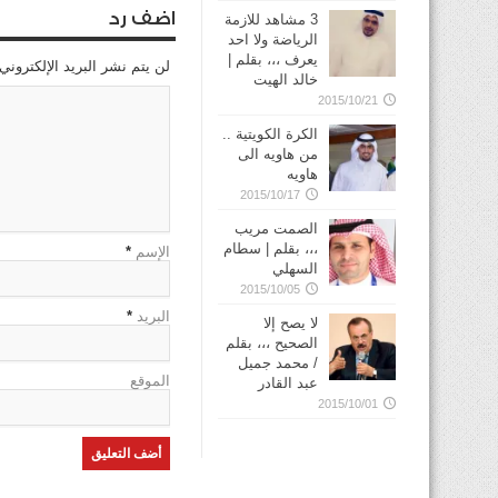
اضف رد
3 مشاهد للازمة
الرياضة ولا احد
يعرف ،،، بقلم |
لن يتم نشر البريد الإلكتروني
خالد الهيت
2015/10/21
الكرة الكويتية ..
من هاويه الى
هاويه
2015/10/17
الصمت مريب
،،، بقلم | سطام
الإسم
*
السهلي
2015/10/05
البريد
*
لا يصح إلا
الصحيح ،،، بقلم
/ محمد جميل
الموقع
عبد القادر
2015/10/01