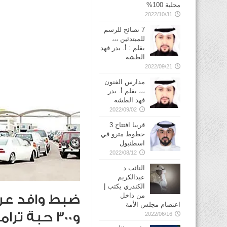
محلية 100%
2022/10/31
7 نصائح للرسم
للمبتدئين ،،،
بقلم : أ. بدر فهد
الطشه
2022/09/21
مدارس الفنون
،،، بقلم أ. بدر
فهد الطشه
2022/09/02
قريبا افتتاح 3
خطوط مترو في
2022/08/12
النائب د.
عبدالكريم
الكندري يكتب |
من داخل
اعتصام مجلس الأمة
و300 حبة ترامادول
2022/06/16