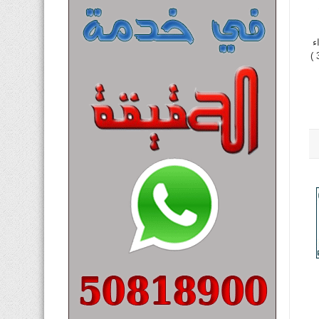
ء
كميه من مادة الأيس واثناء عملية البيع تم ضبطه وتفتيش مركبته حيث عثرعلى (750 ) جرام من مادة الأيس و( 300 )