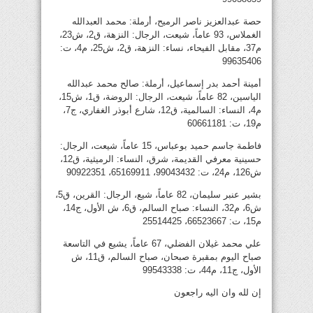
حصة عبدالعزيز ناصر الرميح، أرملة: محمد العبدالله
الغملاس، 93 عاماً، شيعت، الرجال: النزهة، ق2، ش23،
م37، مقابل الفيحاء، نساء: النزهة، ق2، ش25، م4، ت:
99635406
أمينة أحمد بدر إسماعيل، أرملة: صالح محمد عبدالله
الياسين، 82 عاماً، شيعت، الرجال: الروضة، ق1، ش15،
م4، النساء: السالمية، ق12، شارع أبوذر الغفاري، ج7،
م19، ت: 60661181
فاطمة جاسم حميد بوعباس، 15 عاماً، شيعت، الرجال:
حسينية معرفي القديمة، شرق، النساء: الرميثية، ق12،
ش126، م24، ت: 99043432، 65169911، 90922351
بشير عنبر سليمان، 82 عاماً، شيع، الرجال: القرين، ق5،
ش6، م32، النساء: صباح السالم، ق6، ش الأول، ج14،
م15، ت: 66523667، 25514425
علي محمد غيلان الفضلي، 67 عاماً، يشيع في التاسعة
صباح اليوم بمقبرة صبحان، صباح السالم، ق11، ش
الأول، ج11، م44، ت: 99543338
إن لله وان اليه راجعون