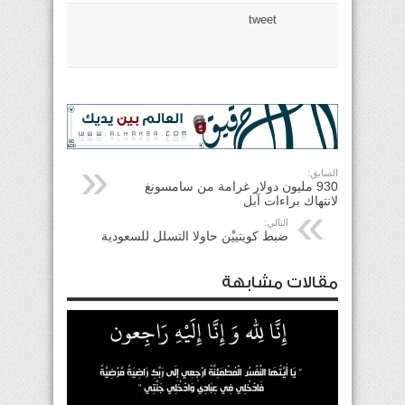
tweet
السابق:
930 مليون دولار غرامة من سامسونغ
لانتهاك براءات آبل
التالي:
ضبط كويتييْن حاولا التسلل للسعودية
مقالات مشابهة