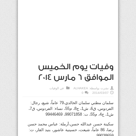
وفيات يوم الخميس
الموافق 6 مارس 2014
نشرت بواسطة:
ALHAKEA
في
الوفيات
0
2014/03/07
سلمان مطني سلمان الخالدي،79 عاماً، شيع، رجال:
الفردوس، ق6، ش1، ج8، م55، نساء: الفردوس، ق7،
ش1، ج4، م55، ت: 99071858، 99446469
سكينة حسن عبدالله حسن،أرملة: عباس محمد حسن
رضا، 86 عاماً، شيعت، حسينية عاشور، بنيد القار، ت:
99038659