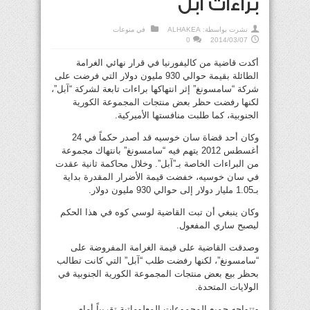
براءات آبل
نشرت بواسطة:
ALHAKEA
في
منوعات
0
2014/03/07
أكدت قاضية من كاليفورنيا في قرار نهائي الغرامة
الطائلة بقيمة حوالي 930 مليون دولار التي فرضت على
شركة “سامسونغ” إثر انتهاكها براءات تابعة لشركة “آبل”،
لكنها رفضت حظر بعض منتجات المجموعة الكورية
الجنوبية، كما طلبت منافستها الأميركية.
وكان أحد قضاة سان خوسيه قد أصدر حكماً في 24
أغسطس 2012 يتهم فيه “سامسونغ” بانتهاك مجموعة
من البراءات الخاصة بـ”آبل”. وخلال محاكمة ثانية عقدت
في سان خوسيه، خفضت قيمة الأضرار المقدرة بداية
بـ1.05 مليار دولار إلى حوالي 930 مليون دولار.
وكان ينبغي أن تبت القاضية لوسي كوه في هذا الحكم
ليصبح ساري المفعول.
وصدقت القاضية على قيمة الغرامة المفروضة على
“سامسونغ”، لكنها رفضت طلب “آبل” التي كانت تطالب
بحظر بيع بعض منتجات المجموعة الكورية الجنوبية في
الولايات المتحدة.
وتتواجه جميع المجموعات المعلوماتية تقريباً أمام