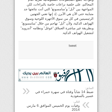
المحاكم، على خلفية نزاعات خاصة بالبراءات، لكن
المواجهة بين “آبل” و”سامسونغ” التي أتت نتائجها جد
متباينة حتى الآن هي الأبرز، إذ إنها تعني الجهتين
الرئيسيتين في كل من سوق الأجهزة اللوحية وسوق
الهواتف الذكية، ولأن “آبل” تهاجم من خلال “سامسونغ”
وبطريقة غير مباشرة العملاق “غوغل” ونظامه “أندرويد”
لتشغيل الهواتف الذكية.
tweet
السابق:
ضبط 14 شاباً وفتاة في سهرة حمراء في
عسير بالسعودية
التالي:
وفيات يوم الخميس الموافق 6 مارس
2014