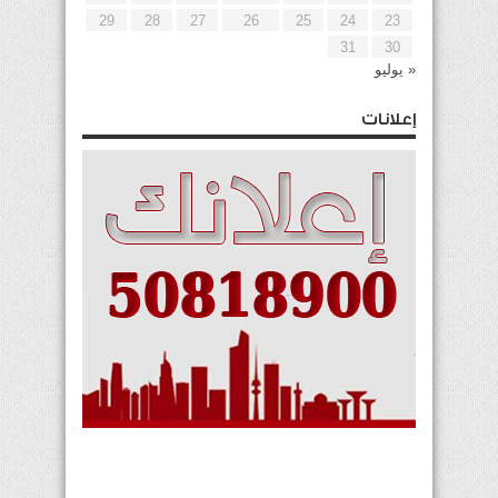
29
28
27
26
25
24
23
31
30
« يوليو
إعلانات