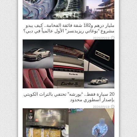
مليار درهم و182 شقة فائقة الفخامة.. كيف يبدو
مشروع “بوغاتي ريزيدنسز” الأول عالمياً في دبي؟
2026/05/19
20 سيارة فقط.. “بورشه” تحتفي بالتراث الكويتي
بإصدار أسطوري محدود
2026/05/19