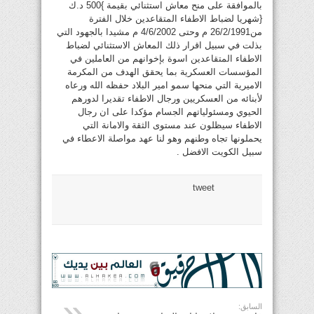
بالموافقة على منح معاش استثنائي بقيمة }500 د.ك
{شهريا لضباط الاطفاء المتقاعدين خلال الفترة
من26/2/1991 م وحتى 4/6/2002 م مشيدا بالجهود التي
بذلت في سبيل اقرار ذلك المعاش الاستثنائي لضباط
الاطفاء المتقاعدين اسوة بإخوانهم من العاملين في
المؤسسات العسكرية بما يحقق الهدف من المكرمة
الاميرية التي منحها سمو امير البلاد حفظه الله ورعاه
لأبنائه من العسكريين ورجال الاطفاء تقديرا لدورهم
الحيوي ومسئولياتهم الجسام مؤكدا على ان رجال
الاطفاء سيظلون عند مستوى الثقة والامانة التي
يحملونها تجاه وطنهم وهو لنا عهد مواصلة الاعطاء في
سبيل الكويت الافضل .
tweet
السابق: