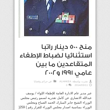
منح 500 دينار راتبا
استثنائيا لضباط الإطفاء
المتقاعدين ما بين
عامي 1991 و2002
نشرت بواسطة:
ALHAKEA
في
جرائم وقضايا
0
2014/03/11
عبر مدير عام الادارة العامة للإطفاء اللواء / يوسف
عبدالله الانصاري عن كامل تقدريه لسمو رئيس مجلس
الوزراء الشيخ جابر المبارك الحمد الصباح ومجلس
الوزراء بمناسبة اصدار مجلس الوزراء للقرار رقم } 259{