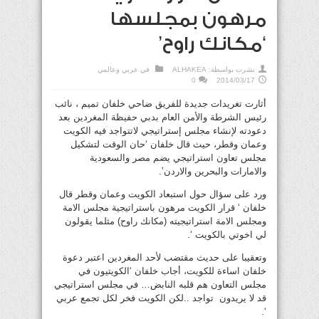
مرهون بمجلسها
‘مكانك راوح’
نشرت بواسطة:
ALHAKEA
في
عربي وعالمي
0
2014/03/17
أثارت تغريدات جديدة للفريق ضاحي خلفان تميم ، نائب
رئيس الشرطة والأمن العام بدبي حفيظة المغردين بعد
دعودته لإنشاء مجلس إستراتيجي لاتتواجد فيه الكويت
وعمان وقطر، حيث قال خلفان ‘حان الوقت لتشكيل
مجلس تعاون استراتيجي يضم مصر والسعودية
واﻻمارات والبحرين واﻻردن’.
ورد على سؤال حول استبعاد الكويت وعمان وقطر قال
خلفان ‘ قرار الكويت مرهون باستراتيجية مجلس اﻻمة
ومجلس اﻻمة استراتيجيته (مكانك راوح) مثلما يقولون
لي اخوتي بالكويت ‘.
وتعقيبا على حديث مقتضب لأحد المغردين اعتبر دعوة
خلفان اساءة للكويت، أجاب خلفان ‘الكويتيون في
مجلس التعاون هم قلبه النابض… في مجلس استراتيجي
قد ﻻ يريدون تواجد ..لكن الكويت فخر لكل تجمع عربي
‘.