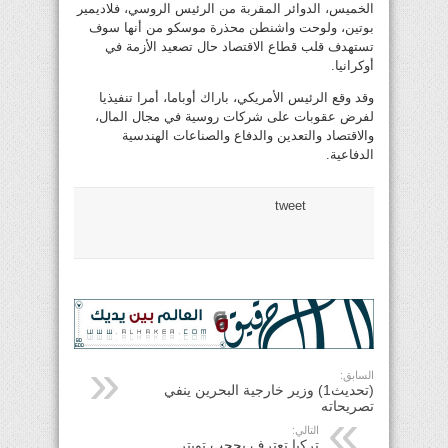
الخميس، الدوائر المقربة من الرئيس الروسي، فلاديمير
بوتين، ولوحت واشنطن محذرة موسكو من أنها سوف
تستهدف قلب قطاع الاقتصاد حال تصعيد الأزمة في
أوكرانيا.
وقد وقع الرئيس الأمريكي، باراك أوباما، أمرا تنفيذيا
لفرض عقوبات على شركات روسية في مجال المال،
والاقتصاد والتعدين والدفاع والصناعات الهندسية
الدفاعية.
tweet
السابق:
(تحديث1) وزير خارجية البحرين ينفي
تصريحاته
التالي:
تركيا تعترف بحجب تويتر