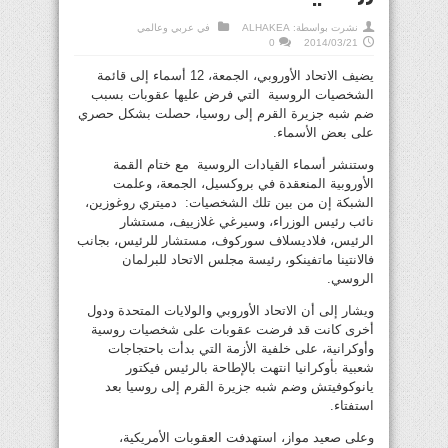
نشرت بواسطة:
ALHAKEA
في
عربي وعالمي
0
2014/03/21
يضيف الاتحاد الأوروبي، الجمعة، 12 أسماء إلى قائمة
الشخصيات الروسية التي فرض عليها عقوبات بسبب
ضم شبه جزيرة القرم إلى روسيا، حصلت بشكل حصري
على بعض الأسماء.
وستنشر أسماء القيادات الروسية مع ختام القمة
الأوروبية المنعقدة في بروكسيل، الجمعة، وعلمت
الشبكة إن من بين تلك الشخصيات: دميتري روغوزين،
نائب رئيس الوزراء، وسيرغي غلازييف، مستشار
الرئيس، فلاديسلاف سوركوف، مستشار للرئيس، بجانب
فالانتينا ماتفينكو، رئيسة مجلس الاتحاد للبرلمان
الروسي.
ويشار إلى أن الاتحاد الأوروبي والولايات المتحدة ودول
أخرى كانت قد فرضت عقوبات على شخصيات روسية
وأوكرانية، على خلفية الأزمة التي بدأت باحتجاجات
شعبية بأوكرانيا انتهت بالإطاحة بالرئيس فيكتور
يانوكوفيتش وضم شبه جزيرة القرم إلى روسيا بعد
استفتاء.
وعلى صعيد مواز، استهدفت العقوبات الأمريكية،