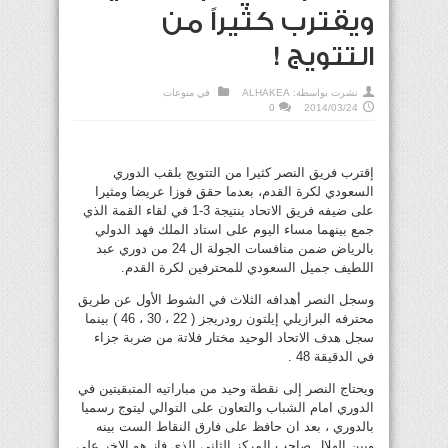
ويقترب كثيراً من
التتويج !
نشرت بواسطة:
ALHAKEA
في
منوعات
0
2014/03/24
إقترب فريق النصر كثيرا من التتويج بلقب الدوري
السعودي لكرة القدم، بعدما حقق فوزا عريضا ومثيرا
على ضيفه فريق الاتحاد بنتيجة 3-1 في لقاء القمة الذي
جمع بينهما مساء اليوم على استاد الملك فهد الدولي
بالرياض ضمن منافسات الجولة ال 24 من دوري عبد
اللطيف جميل السعودي للمحترفين لكرة القدم.
وسجل النصر أهدافه الثلاث في الشوط الأول عن طريق
محترفه البرازيلي إيلتون رودريجز ( 22 ، 30 ، 46 ) بينما
سجل هدف الاتحاد الوحيد مختار فلاتة من ضربة جزاء
في الدقيقة 48 .
ويحتاج النصر إلى نقطة وحيد من مباراتيه المتبقيتين في
الدوري امام الشباب والتعاون على التوالي ليتوج رسميا
بالدوري ، بعد ان حافظ على فارق النقاط الست بينه
وبين الهلال صاحب المركز الثاني الذي فاز هو الاخر على