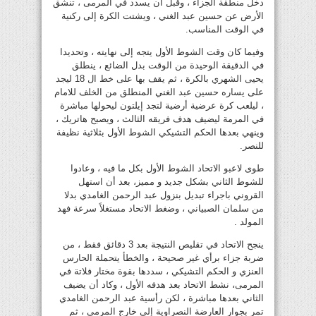
دخل منطقة الجزاء ، وقبل ان يسدد في المرمى ، تنشق
الأرض عن حسين عبد الغني ، ويشتت الكرة إلى ركنية
في الوقت المناسب.
وفيما كان وقت الشوط الأول يتجه إلى نهايته ، وتحديدا
في الدقيقة الوحيدة من الوقت بدل الضائع ، ينطلق
يحيى الشهري بالكرة ، ثم يقف بها على خط ال 18 ليجد
على يساره حسين عبد الغني المنطلق من الخلف للامام
، ليلعب كرة عرضية أرضية لتجد إيلتون ليحولها مباشرة
في المرمة ليضيف هدف فريقه الثالث ، ويصبح هاتريك ،
وينهي بعدها الحكم التشيكي الشوط الأول بثلاثية نظيفة
للنصر.
طوى لاعبو الاتحاد الشوط الأول بكل ما فيه ، وعادوا
للشوط الثاني بشكل جديد و مميز، بعد أن استهل
القروني باجراء تبديل بنزول عبد الرحمن الغامدي بدلا
من سلمان الصبياني ، وضغط الاتحاد مستغلاً سرعة فهد
المولد .
ينجح الاتحاد في تقليص النتيجة بعد 3 دقائق فقط ، من
ضربة جزاء برأي غير صحيحة ، والخطأ يتحملة الحارس
العنزي و الحكم التشيكي ، سددها بقوة مختار فلاتة في
المرمى، نشط الاتحاد بعد هدفه الأول ، وكاد أن يضيف
الثاني بعدها مباشرة ، لكن رأسية عبد الرحمن الغامدي
تمر بجوار العارضة النصراوية إلى خارج المرمى ، ثم