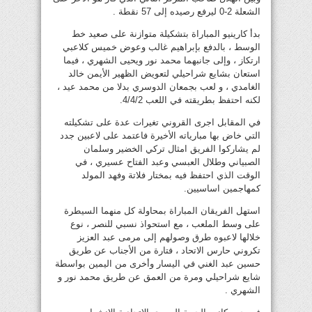
الشعلة 2-0 ليرفع رصيده إلى 57 نقطة .
بدأ كارينيو المباراة بتشكيلة متوازنة على صعيد خط
الوسط ، بالدفع بإبراهيم غالب وعوض خميس كلاعبي
ارتكاز ، وإلى جانبهما محمد نور ويحيى الشهري ، فيما
استعان بشايع شراحيلي لتعويض الظهير الأيمن خالد
الغامدي ، و لعب بجمعان الدوسري بدلا من محمد عيد ،
لكنه احتفظ بطريقته في اللعب 4/4/2.
في المقابل اجرى القروني تغيرات عدة على تشكيلته
التي خاض بها مبارياته الأخيرة فاعتمد على لاعبين جدد
لم يشاركوا الفريق امثال تركي الخضير وسلمان
الصبياني وطلال العبسي وعبد الفتاح عسيري ، في
الوقت الذي احتفظ فيه بمختار فلاتة وفهد المولد
كمهاجمين اساسيين.
استهل الفريقان المباراة بمحاولة كل منهما السيطرة
على وسط الملعب ، مع استحواذ نسبي للنصر ، نوع
خلالها لاعبوه طرق وصولهم إلى مرمى عبد العزيز
تكروني حارس الاتحاد ، فتارة من الأجناب عن طريق
حسين عبد الغني في اليسار وأخرى من اليمين بواسطة
شايع شراحيلي ومرة من العمق عن طريق محمد نور و
الشهري .