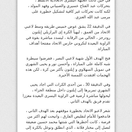
في حين كانت الجبهة اليسرى الاتحادية الانشط ،
بتحركات عبد الفتاح عسيري والصبياني وفهد المولد ،
لكنه كانت تحركات غير كافية لتشكيل خطورة على
مرمى عبد الله العنزي.
في الدقيقة 22 يشق عوض خميس طريقه وسط لاعبي
الاتحاد من العمق ، ليهيأ الكرة إى البرازيلي إيلتون
رودرجز ، الخالي من الرقابة ، ليسدد مباشرة بقوة في
الزاوية البعيدة لتكروني حارس الاتحاد مفتتحا أهداف
المباراة.
فتح الهدف الأول شهية لاعبي النصر ، ففرضوا سيطرة
شبه كاملة على المباراة ، وأحسن نور و يحيى الشهري
في تمويل السهلاوي و إيلتون بأكثر من كرة ، لكن هذه
الهجمات افتقدت اللمسة الأخيرة.
وفي الدقيقة 30 ، من أحدى الكرات التي اجاد يحيى
الشهري تمريرها إلى إيلتون داخل منطقة الجزاء ،
ليحولها مباشرة أرضية في الزاوية اليسرى البعيدة معززا
تقدم فريق بالهدف الثاني .
شعر لاعبو الاتحاد بخطورة موقفهم بعد الهدف الثاني ،
فاندفعوا للأمام لتقليص الفارق ، واتيحت لهم اكثر من
فرصة ، كانت أخطرها التي شتتها محمد حسين ضعيفة
لتصل إلى مختار فلاتة ، الذي انطلق وتوغل بالكرة إلى