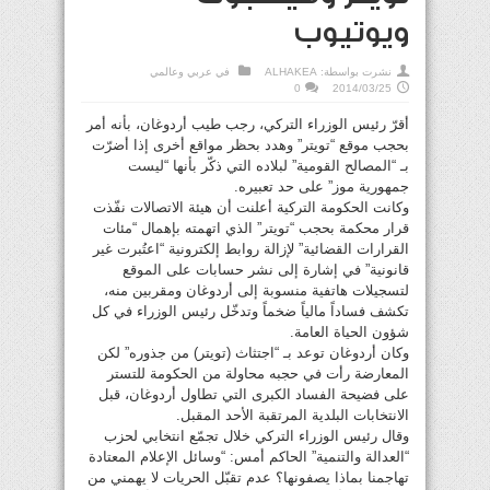
ويوتيوب
نشرت بواسطة:
ALHAKEA
في
عربي وعالمي
0
2014/03/25
أقرّ رئيس الوزراء التركي، رجب طيب أردوغان، بأنه أمر
بحجب موقع “تويتر” وهدد بحظر مواقع أخرى إذا أضرّت
بـ “المصالح القومية” لبلاده التي ذكّر بأنها “ليست
جمهورية موز” على حد تعبيره.
وكانت الحكومة التركية أعلنت أن هيئة الاتصالات نفّذت
قرار محكمة بحجب “تويتر” الذي اتهمته بإهمال “مئات
القرارات القضائية” لإزالة روابط إلكترونية “اعتُبرت غير
قانونية” في إشارة إلى نشر حسابات على الموقع
لتسجيلات هاتفية منسوبة إلى أردوغان ومقربين منه،
تكشف فساداً مالياً ضخماً وتدخّل رئيس الوزراء في كل
شؤون الحياة العامة.
وكان أردوغان توعد بـ “اجتثاث (تويتر) من جذوره” لكن
المعارضة رأت في حجبه محاولة من الحكومة للتستر
على فضيحة الفساد الكبرى التي تطاول أردوغان، قبل
الانتخابات البلدية المرتقبة الأحد المقبل.
وقال رئيس الوزراء التركي خلال تجمّع انتخابي لحزب
“العدالة والتنمية” الحاكم أمس: “وسائل الإعلام المعتادة
تهاجمنا بماذا يصفونها؟ عدم تقبّل الحريات لا يهمني من