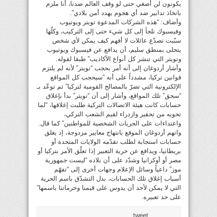
يكونون لن أصغي حتى لو وقف العالم ضدنا، أنا ملزم
باتخاذ تدابير ضد أي هجوم يهدد أمن بلادي”.
وأضاف: “هذه الشركات المدعوة تويتر ويوتيوب
وفيسبوك تلجأ إلى كل شيء حتى إلى التركيب، وكلّها
سبّبت تصدّع عائلات لا أفهم كيف يمكن لأي شخص
يتحلى بمنطق سليم، أن يدافع عن فيسبوك ويوتيوب
وتويتر التي تنشر كل أنواع الأكاذيب” طبقا لقوله.
وأشار أردوغان إلى أنه أمر بحجب “تويتر” لأنه لم يلتزم
قوانين تركيا، مشدداً على أنه “سيحجب كل المواقع
الإلكترونية التي تضرّ بالمصالح القومية لتركيا” ثم توعّد بـ
“سحق” تلك المواقع، وأشار إلى أن “تويتر” بدأ بإغلاق
حسابات كانت هيئة الاتصالات التركية طلبت إغلاقها، “لما
تحويه من تحقير وازدراء لقيم الشعب التركي،
واعتداءات على الحريات الشخصية للمواطنين” كما قال.
واتهم أردوغان الموقع بانتهاج معايير مزدوجة، إذ يغلق
حسابات استجابة لطلب تقدّمه الولايات المتحدة أو
بريطانيا، ويدافع عن حرية التعبير إذا تعلّق الأمر بتركيا أو
مصر أو أوكرانيا وشدّد على أن بلاده “ليست جمهورية
موز” داعياً وسائل الإعلام وجهات أخرى إلى “تفهّم
أسباب إغلاق تلك الحسابات، بدل التشدّق باسم الحرية
التي لا يمكن لأحد أن يدوس على قيمنا وحرماتنا باسمها”
على حد تعبيره.
tweet