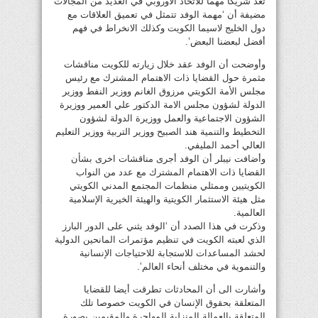
تعد شريكا مهما للاتحاد الأوروبي في العديد من المجالات
مضيفة أن ‘مهمة الوفد تتمثل في تعميق العلاقات مع
دول الخليج لاسيما الكويت وكذلك الانخراط في فهم
أفضل لبعضنا البعض’.
وأوضحت أن الوفد عقد خلال زيارته للكويت مناقشات
مثمرة حول القضايا ذات الاهتمام المشترك مع رئيس
مجلس الأمة الكويتي مرزوق الغانم ووزير النفط ووزير
الدولة لشؤون مجلس الامة الدكتور علي العمير ووزيرة
الشؤون الاجتماعية والعمل ووزيرة الدولة لشؤون
التخطيط والتنمية هند الصبيح ووزير التربية ووزير التعليم
العالي أحمد المليفي.
وأضافت نيبلر أن الوفد أجرى مناقشات اخرى بشأن
القضايا ذات الاهتمام المشترك مع عدد من النواب
الكويتيين وممثلي منظمات المجتمع المدني الكويتي
مثل هيئة الاستثمار الكويتية والهيئة الخيرية الإسلامية
العالمية.
وذكرت في هذا الصدد أن ‘الوفد يثني على الدور البارز
الذي لعبته الكويت في تنظيم مؤتمرات المانحين الدولية
لحشد المساعدات للاستجابة للاحتياجات الإنسانية
والتنموية في مختلف أنحاء العالم’.
وأشارت الى أن المحادثات تطرقت أيضا للقضايا
المتعلقة بحقوق الإنسان في الكويت خصوصا تلك
المتعلقة بالعمالة المنزلية المهاجرة والمقيمين بصورة