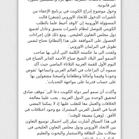
غير قانونية.
وحول موضوع إدراج الكويت في برنامج الإعفاء من
تأشيرات الدخول للاتحاد الاوروبي (شنغن) قالت
المسؤولة الأوروبية إن ‘الوفد أحيط علما بالطلب
الكويتي للتوصل لنظام تأشيرات متسق وعادل لجميع
دول مجلس التعاون الخليجي.. ومع ذلك فإن إجراءات
الحصول على الموافقة على هذا (النظام) تحتاج لنفس
طويل في البرلمان الاوروبي’.
ولفتت الى ما عكسته الكلمة التي أدلى بها صاحب
السمو أمير البلاد الشيخ صباح الأحمد الجابر الصباح في
اليوم الأول للقمة العربية الثلاثاء الماضي حيث أكد
سموه أن النزاعات في العالم العربي واتساعها ‘تقوض
وجودنا وقيمنا وآمالنا وتطلعاتنا وأصبحنا مشغولين بها
على حساب قدرتنا على مواجهة التحديات’.
وأكدت أن سمو أمير دولة الكويت دعا الى ‘موقف صادق
لتحقيق الوحدة بين الدول العربية.. يجب علينا معالجة
الخلافات والعمل معا للتغلب عليها إذ لا يمكننا المضي
قدما في العمل العربي المشترك مع وجود اختلافات في
الأفق.. (وهي) مضيعة للوقت’.
في هذا السياق أشارت نيبلر إلى احتمال توسيع التعاون
بين الاتحاد الأوروبي ودول مجلس التعاون الخليجي في
مجالات مثل الطاقة والاستثمار والبحوث والتعليم
والتكنولوجيا والثقافة.