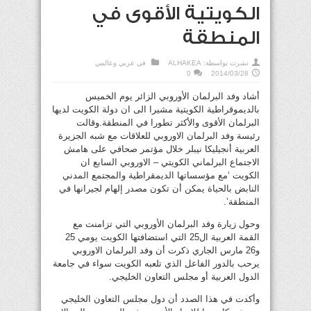
الكويتية الأقوى في
المنطقة
نشرت بواسطة:
ALHAKEA
في
عربي وعالمي
0
2014/03/28
أشاد وفد البرلمان الأوروبي الزائر يوم الخميس
بالديموقراطية الكويتية مشيرا الى ان دولة الكويت لديها
البرلمان الأقوى والأكثر تطورا في المنطقة.وقالت
رئيسة وفد البرلمان الاوروبي للعلاقات مع شبه الجزيرة
العربية أنجيليكا نيبلر خلال مؤتمر صحافي على هامش
الاجتماع البرلماني الكويتي – الاوروبي السابع ان
الكويت ‘مع مؤسساتها الديمقراطية والمجتمع المدني
النابض بالحياة يمكن أن تكون مصدر إلهام لجيرانها في
المنطقة’.
وحول زيارة وفد البرلمان الأوروبي التي تزامنت مع
القمة العربية ال25 التي استضافتها الكويت يومي 25
و26 مارس الجاري ذكرت أن وفد البرلمان الاوروبي
يرحب بالدور الفاعل الذي تلعبه الكويت سواء في جامعة
الدول العربية أو مجلس التعاون الخليجي.
وأكدت في هذا الصدد أن دول مجلس التعاون الخليجي