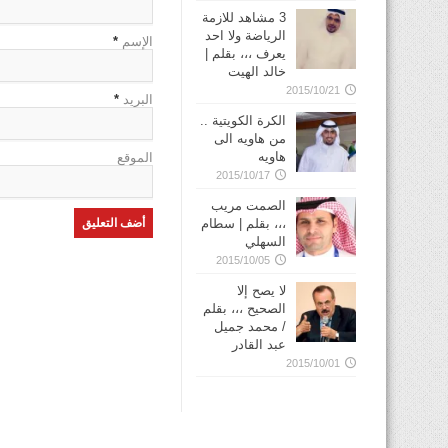
3 مشاهد للازمة
الرياضة ولا احد
الإسم
*
يعرف ،،، بقلم |
خالد الهيت
2015/10/21
البريد
*
الكرة الكويتية ..
من هاويه الى
هاويه
الموقع
2015/10/17
الصمت مريب
،،، بقلم | سطام
السهلي
2015/10/05
لا يصح إلا
الصحيح ،،، بقلم
/ محمد جميل
عبد القادر
2015/10/01