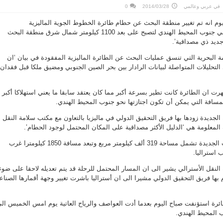
في
عربي وعالمي
2014/03/28
0
يوم انه تم تغيير منطقة البحث عن حطام طائرة الخطوط الجوية الماليزية
(ام.اتش.370) التي تحطمت في جنوب المحيط الهندي لتصبح على بعد 1100 كيلومتر شمال شرق منطقة البحث
جديد ذي مصداقية’.
امة البحرية التي تنسق عمليات البحث عن الطائرة الماليزية المفقودة في بيان ‘ان
التحليلات المتواصلة لبيانات الرادار بين بحر الصين الجنوبي ومضيق ملكا قبل فقدان
ت ان الطائرة كانت تطير بسرعة أكبر مما كان يعتقد سابقا ما يعني استهلاكا أكبر
لمسافة التي يمكن أن تكون اجتازتها نحو جنوب المحيط الهندي.
 الجديدة زودها بها فريق التحقيق الدولي في ماليزيا بالتعاون مع مكتب سلامة النقل
المعلومة هي ‘الدليل الأكثر مصداقية على المكان المحتمل لوجود الحطام’.
وأشارت الى ان منطقة البحث الجديدة تشمل مساحة 319 ألف كيلومتر مربع وتبعد مسافة 1850 كيلومترا غرب
 استراليا.
النقل الأسترالي يشير الى ان المسار المحتمل للرحلة قد يتم تعديله لاحقا على ضوء
م بها فريق التحقيق الدولي مشيرا الى ان أستراليا باشرت تغيير وجهة أقمارها الصناع
رة استؤنفت صباح اليوم بعدما أدت العواصف والرياح العاتية يوم امس الخميس ال
 المحيط الهندي.