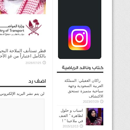
ولي العهد السعودي يؤكد
للرئيس الأميركي ضرورة ت
الحوار لخفض التصعيد
2026/08/03
قطر تستأنف الملاحة البحر
بالكامل اعتباراً من غدٍ الأح
2026/07/25
كتاب وناقد الرياضية
راكان الغفيلي: المملكة
اضف رد
العربية السعودية وجهة
سياحية متميزة تستحق
لن يتم نشر البريد الإلكتروني
الاكتشاف
2023/07/29
اسباب و حلول
لظاهرة ” العنف
في ملاعبنا ” !
2015/12/13