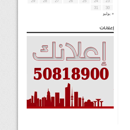
29
28
27
26
25
24
23
31
30
« يوليو
إعلانات