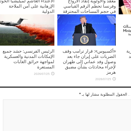
معقد والأولوية إنقاذ الأرواح
الاعتداء الغاشم لميليشيا الحوث
وفرنسا تحطم الرقم القياسي
الإرهابية على أمن الملاحة
في حجم المساحات المحترقة
الدولية
2026/07/25
2026/07/25
غليب
ية
«أكسيوس»: قرار ترامب وقف
الرئيس الفرنسي: حشد جميع
د
الضربات على إيران جاء بعد
الإمكانات المدنية والعسكرية
وصول وفد عماني إلى طهران
لمواجهة حرائق الغابات
لإجراء محادثات بشأن مضيق
المستعرة
هرمز
2026/07/25
2026/07/25
 . الحقول المطلوبة مشار لها بـ
*