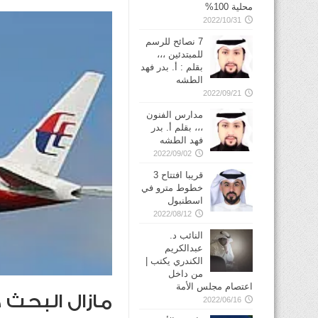
محلية 100%
2022/10/31
7 نصائح للرسم
للمبتدئين ،،،
بقلم : أ. بدر فهد
الطشه
2022/09/21
مدارس الفنون
،،، بقلم أ. بدر
فهد الطشه
2022/09/02
قريبا افتتاح 3
خطوط مترو في
2022/08/12
النائب د.
عبدالكريم
الكندري يكتب |
من داخل
اعتصام مجلس الأمة
مازال البحث ج
2022/06/16