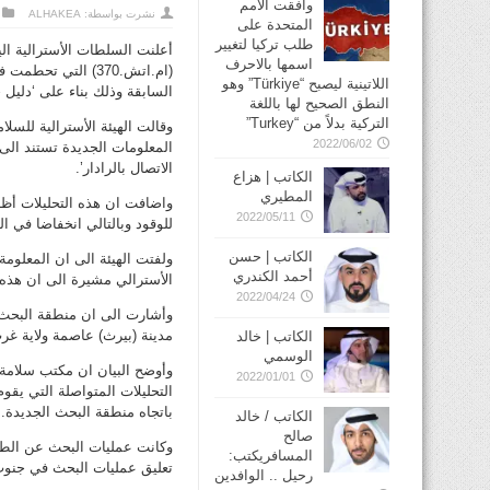
وافقت الأمم
نشرت بواسطة:
ALHAKEA
المتحدة على
طلب تركيا لتغيير
أعلنت السلطات الأسترالية ال
اسمها بالاحرف
اللاتينية ليصبح “Türkiye” وهو
السابقة وذلك بناء على ‘دليل 
النطق الصحيح لها باللغة
التركية بدلاً من “Turkey”
وقالت الهيئة الأسترالية للسل
2022/06/02
المعلومات الجديدة تستند الى 
الاتصال بالرادار’.
الكاتب | هزاع
المطيري
واضافت ان هذه التحليلات أظهر
2022/05/11
للوقود وبالتالي انخفاضا في ا
الكاتب | حسن
ولفتت الهيئة الى ان المعلومة
أحمد الكندري
الأسترالي مشيرة الى ان هذه 
2022/04/24
مدينة (بيرث) عاصمة ولاية غرب
الكاتب | خالد
الوسمي
وأوضح البيان ان مكتب سلامة 
2022/01/01
التحليلات المتواصلة التي يقو
باتجاه منطقة البحث الجديدة.
الكاتب / خالد
صالح
وكانت عمليات البحث عن الطائ
المسافريكتب:
تعليق عمليات البحث في جنوب
رحيل .. الوافدين