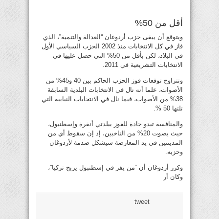
أقل من 50%
ويتوقع أن يبقى حزب أردوغان “العدالة والتنمية”، الذي
فاز في كل الانتخابات منذ 2002 الحزب السياسي الأول
في البلاد، لكن بأقل من 50% التي حصل عليها في
الانتخابات التشريعية في 2011.
وتتراوح توقعات فوز الحزب الحاكم بين 40 و45% من
الأصوات، علما أنه نال في الانتخابات البلدية السابقة
38% من الأصوات، فيما نال في الانتخابات النيابية التي
تلتها 50 %.
والمنافسة تبدو حادة للفوز ببلدتي أنقرة وإسطنبول،
حيث يصوت 20% من الناخبين، إذ إن سقوط أي من
المدينتين في يد المعارضة سيشكل صدمة لأردوغان
وحزبه.
وكرر أردوغان أن “من يفز في إسطنبول يربح تركيا”،
وكان أر
tweet