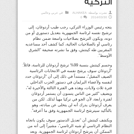
التركية
نشرت بواسطة:
ALHAKEA
في
عربي وعالمي
0
2014/03/30
يتجه رئيس الوزراء التركي، رجب طيب أردوغان، إلى
ترشيح نفسه لرئاسة الجمهورية بتعديل دستوري أو من
دونه، ويكون الترشح بصلاحيات واسعة ضمن نظام
رئاسي أو بالصلاحيات الحالية، كما كشف أحد مساعديه
المقربين طه كينتش، وفق ما نشرته صحيفة “الشرق
الأوسط”.
وحسم كينتش بنسبة 99% ترشح أردوغان للرئاسة، قائلاً:
“أردوغان سوف يرشح نفسه في الانتخابات الرئاسية
الصيف المقبل”، مستنداً في ذلك إلى أن “أردوغان حدد
لنفسه ولأعضاء البرلمان في دستور الحزب الداخلي
فترة ثلاث ولايات، وهذه هي الفترة الثالثة والأخيرة له”،
ويضيف “كثير من الناس يتمنون أن يستمر أردوغان
لفترة رابعة، لأن الجو في تركيا مهيأ لذلك. لكن من
يعرف أردوغان يدرك أنه لن يتخلى عن مبادئه، وهو
بالتأكيد سيترشح لرئاسة الجمهورية وفق ما أعرفه”.
ويكشف كينتش أن “تعديل الدستور سوف يكون باتجاه
النظام الرئاسي أو شبه الرئاسي”، مشيراً إلى أنه من
الممكن أن يترشح أردوغان لرئاسة الجمهورية. وبعد