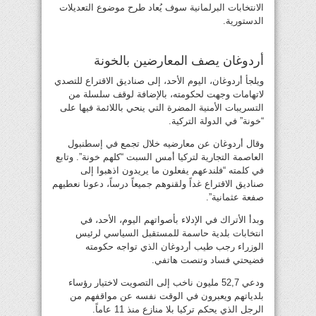
الانتخابات البرلمانية سوف يُعاد طرح موضوع التعديلات
الدستورية.
أردوغان يصف المعارضين بالخونة
ويلجأ أردوغان، اليوم الأحد، إلى صناديق الاقتراع للتصدي
لاتهامات وجهت لحكومته، بالإضافة لوقف سلسلة من
التسريبات الأمنية المضرة التي ينحي باللائمة فيها على
“خونة” في الدولة التركية.
وقال أردوغان عن معارضيه خلال تجمع في إسطنبول
العاصمة التجارية لتركيا أمس السبت “كلهم خونة”. وتابع
في كلمته “فلندعهم يفعلون ما يريدون اذهبوا إلى
صناديق الاقتراع غداً ولقنوهم جميعاً درساً، دعونا نعطيهم
صفعة عثمانية”.
وبدأ الأتراك في الإدلاء بأصواتهم اليوم، الأحد، في
انتخابات بلدية حاسمة للمستقبل السياسي لرئيس
الوزراء رجب طيب أردوغان الذي تواجه حكومته
فضيحتي فساد وتنصت هاتفي.
ودعي 52,7 مليون ناخب إلى التصويت لاختيار رؤساء
بلدياتهم ويعبرون في الوقت نفسه عن مواقفهم من
الرجل الذي يحكم تركيا بلا منازع منذ 11 عاماً.