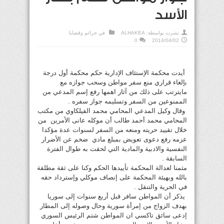
الأسد
نشرت بواسطة:
ALHAKEA
في
جرائم وقضايا
0
2014/04/02
أيدت محكمة الإستئاف الإدارية حكم محكمة أول درجة
بإلغاء قراري منع سفر مواطن وسحب جوازه مع
مايترتب على ذلك من آثار اهمها رفع إسم المدعي من
الممنوعين من السفر وتسليمه جواز سفره .
وقال وكيل المدعي المحامي محمد الفيلكاوي من مكتب
المحامي محمد أحمد طالب أن موكله عانى الأمرين من
خلال تقييد حريته ومنعه من السفر لسنوات عدة مؤكدا
عزمه رفع دعوى تعويض بمبلغ مادي ضخم عن الأضرار
النفسية والادبية والمادية التي لحقت به طوال الفترة
السابقة .
مثمنا لعدالة المحكمة تأييدها الحكم وكنا على ثقة مطلقة
بالله وبهيئة المحكمة على إنصاف موكلي وإسترداد حقه
في الحرية والتنقل .
يذكر أن المواطن سافر قبل أربع سنوات إلى سوريا
بهدف الزواج من إمرأة سورية وحال وصوله إلى المطار
إدعى سائق تاكسي ان المواطن شتم الرئيس السوري