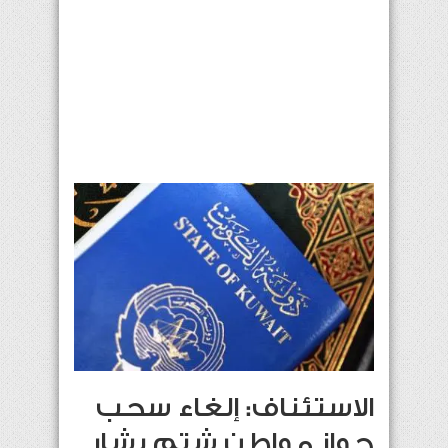
الاستئناف: إلغاء سحب
جواز مواطن شتم بشار