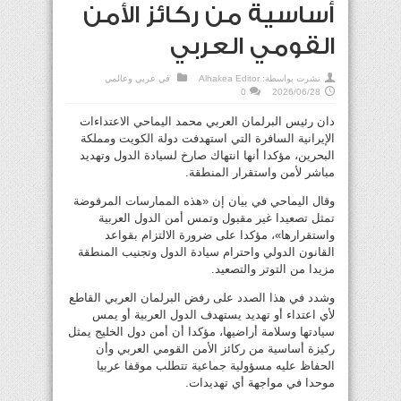
أساسية من ركائز الأمن
القومي العربي
نشرت بواسطة:
Alhakea Editor
في
عربي وعالمي
0
2026/06/28
دان رئيس البرلمان العربي محمد اليماحي الاعتداءات
الإيرانية السافرة التي استهدفت دولة الكويت ومملكة
البحرين، مؤكدا أنها انتهاك صارخ لسيادة الدول وتهديد
مباشر لأمن واستقرار المنطقة.
وقال اليماحي في بيان إن «هذه الممارسات المرفوضة
تمثل تصعيدا غير مقبول وتمس أمن الدول العربية
واستقرارها»، مؤكدا على ضرورة الالتزام بقواعد
القانون الدولي واحترام سيادة الدول وتجنيب المنطقة
مزيدا من التوتر والتصعيد.
وشدد في هذا الصدد على رفض البرلمان العربي القاطع
لأي اعتداء أو تهديد يستهدف الدول العربية أو يمس
سيادتها وسلامة أراضيها، مؤكدا أن أمن دول الخليج يمثل
ركيزة أساسية من ركائز الأمن القومي العربي وأن
الحفاظ عليه مسؤولية جماعية تتطلب موقفا عربيا
موحدا في مواجهة أي تهديدات.