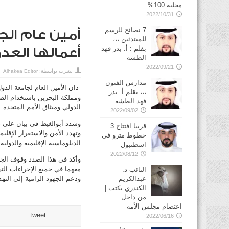
محلية 100%
2022/10/31
7 نصائح للرسم
أمين عام الج
للمبتدئين ،،،
بقلم : أ. بدر فهد
أعمالها العدو
الطشه
2022/09/21
نشرت بواسطة:
Alhakea Editor
مدارس الفنون
دان الأمين العام لجامعة الدول
،،، بقلم أ. بدر
ومملكة البحرين باستخدام الصو
فهد الطشه
الدولي وميثاق الأمم المتحدة.
2022/09/02
وشدد أبوالغيط في بيان على ضر
قريبا افتتاح 3
وتهدد الأمن والاستقرار الإقل
خطوط مترو في
الدبلوماسية الإقليمية والدولي
2022/08/12
وأكد في هذا الصدد وقوف الجام
معهما في جميع الإجراءات التي 
النائب د.
عبدالكريم
ودعم الجهود الرامية إلى الته
الكندري يكتب |
من داخل
اعتصام مجلس الأمة
tweet
2022/06/16