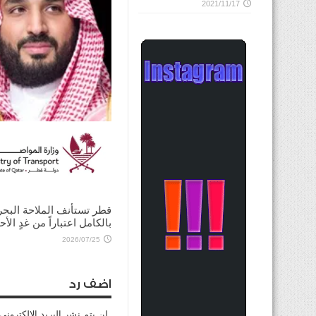
2021/11/17
ولي العهد السعودي يؤكد
للرئيس الأميركي ضرورة ت
الحوار لخفض التصعيد
2026/08/03
قطر تستأنف الملاحة البحر
بالكامل اعتباراً من غدٍ الأح
2026/07/25
اضف رد
لن يتم نشر البريد الإلكتروني