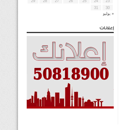
29
28
27
26
25
24
23
31
30
« يوليو
إعلانات