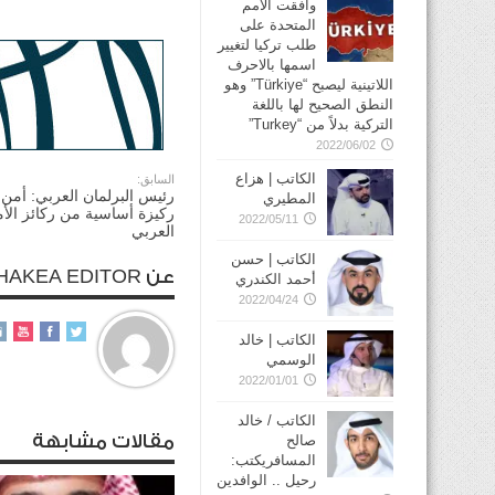
وافقت الأمم
المتحدة على
طلب تركيا لتغيير
اسمها بالاحرف
اللاتينية ليصبح “Türkiye” وهو
النطق الصحيح لها باللغة
التركية بدلاً من “Turkey”
2022/06/02
الكاتب | هزاع
السابق:
رئيس البرلمان العربي: أمن 
المطيري
ركيزة أساسية من ركائز الأ
2022/05/11
العربي
الكاتب | حسن
عن ALHAKEA EDITOR
أحمد الكندري
2022/04/24
الكاتب | خالد
الوسمي
2022/01/01
الكاتب / خالد
مقالات مشابهة
صالح
المسافريكتب:
رحيل .. الوافدين