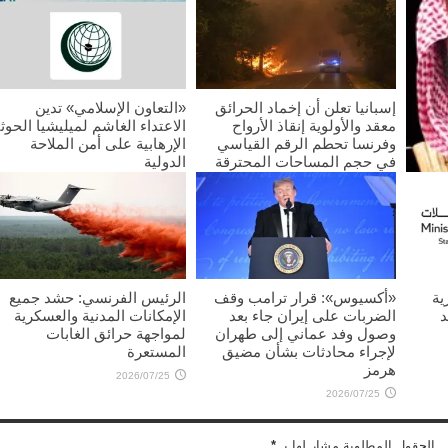
إسبانيا تعلن أن إخماد الحرائق
«التعاون الإسلامي» تدين
معقد والأولوية إنقاذ الأرواح
الاعتداء الغاشم لميليشيا الحوث
وفرنسا تحطم الرقم القياسي
الإرهابية على أمن الملاحة
في حجم المساحات المحترقة
الدولية
2026/07/25
2026/07/25
غليب
ية
«أكسيوس»: قرار ترامب وقف
الرئيس الفرنسي: حشد جميع
د
الضربات على إيران جاء بعد
الإمكانات المدنية والعسكرية
وصول وفد عماني إلى طهران
لمواجهة حرائق الغابات
لإجراء محادثات بشأن مضيق
المستعرة
هرمز
2026/07/25
2026/07/25
 . الحقول المطلوبة مشار لها بـ
*