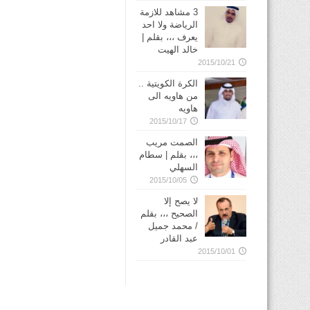
3 مشاهد للازمة
الرياضة ولا احد
يعرف ،،، بقلم |
خالد الهيت
2015/10/21
الكرة الكويتية ..
من هاويه الى
هاويه
2015/10/17
الصمت مريب
،،، بقلم | سطام
السهلي
2015/10/05
لا يصح إلا
الصحيح ،،، بقلم
/ محمد جميل
عبد القادر
2015/10/01