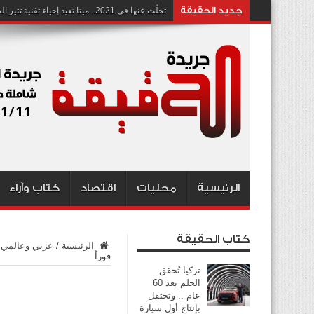
جديد الحقيقة
تخلّت عنها في 2021.. ميتا تعيد إحياء تقنية تثير الجدل بشأن انتهاك الخصوصية
الرئيسية
محليات
اقتصاد
كتاب وآراء
كتاب الحقيقة
الرئيسية
/
عربي وعالمي
فوراً
تركيا تُحقق
الحلم بعد 60
عام .. وتحتفل
بإنتاج أول سيارة