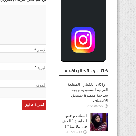
الإسم
*
البريد
*
كتاب وناقد الرياضية
راكان الغفيلي: المملكة
الموقع
العربية السعودية وجهة
سياحية متميزة تستحق
الاكتشاف
2023/07/29
اسباب و حلول
لظاهرة ” العنف
في ملاعبنا ” !
2015/12/13