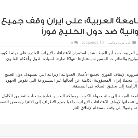
امعة العربية: على إيران وقف جميع
انية ضد دول الخليج فوراً
في
عربي وعالمي
2026/06/28
0
 العربية أحمد أبو الغيط بشدة استمرار الاعتداءات الإيرانية الغادرة على دولة الكوي
اريخ والطائرات المسيرة، باعتبارها انتهاكا صارخا لسيادة الدول وأحكام القانون
ورة الإيقاف الفوري لجميع الأعمال العدوانية الإيرانية التي تستهدف دول الخليج
يمي، محملا إيران المسؤولية الكاملة عن أفعالها غير المشروعة التي تقوض الجهود
ة الرامية إلى تحقيق السلام في المنطقة.
عة العربية إلى جانب دولة الكويت ومملكة البحرين قيادة وشعبا، والتضامن الكامل
تتخذانها لإيقاف الاعتداءات الإيرانية، داعيا جميع الأطراف إلى الالتزام بخفض التصعي
دئة وصولا إلى وقف مستدام لإطلاق النار.