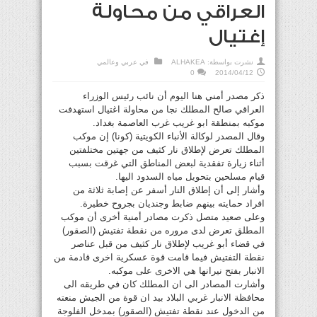
العراقي من محاولة
إغتيال
نشرت بواسطة:
ALHAKEA
في
عربي وعالمي
0
2014/04/12
ذكر مصدر أمني هنا اليوم أن نائب رئيس الوزراء
العراقي صالح المطلك نجا من محاولة اغتيال استهدفت
موكبه بمنطقة ابو غريب غرب العاصمة بغداد.
وقال المصدر لوكالة الأنباء الكويتية (كونا) إن موكب
المطلك تعرض لإطلاق نار كثيف من جهتين مختلفتين
أثناء زيارة تفقدية لبعض المناطق التي غرقت بسبب
قيام مسلحين بتحويل مياه السدود اليها.
وأشار إلى أن إطلاق النار أسفر عن إصابة ثلاثة من
افراد حمايته بينهم ضابط وجنديان بجروح خطيرة.
وعلى صعيد متصل ذكرت مصادر أمنية أخرى أن موكب
المطلق تعرض لدى مروره من نقطة تفتيش (الصقور)
في قضاء أبو غريب لإطلاق نار كثيف من قبل عناصر
نقطة التفتيش فيما قامت قوة عسكرية اخرى قادمة من
الانبار بفتح نيرانها هي الاخرى على موكبه.
وأشارت المصادر الى ان المطلك كان في طريقه الى
محافظة الانبار غربي البلاد بيد ان قوة من الجيش منعته
من الدخول عند نقطة تفتيش (الصقور) بمدخل الفلوجة