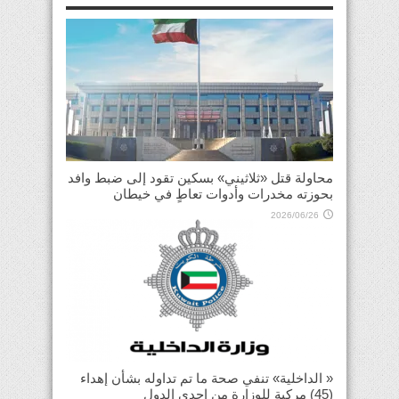
محاولة قتل «ثلاثيني» بسكين تقود إلى ضبط وافد
بحوزته مخدرات وأدوات تعاطٍ في خيطان
2026/06/26
« الداخلية» تنفي صحة ما تم تداوله بشأن إهداء
(45) مركبة للوزارة من إحدى الدول