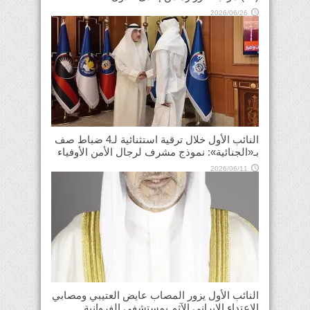
2026/06/26
النائب الأول خلال ترقية استثنائية لـ4 ضباط صف
بـ«الجنائية»: نموذج مشرف لرجال الأمن الأوفياء
2026/06/11
النائب الأول يزور المصاب عايض العتيبي ومصابي
الاعتداء الإيراني الآثم بمستشفى الفروانية