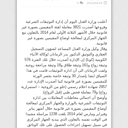
0
2014/04/19
أعلنت وزارة العدل اليوم أن إدارة التوثيقات الشرعية
وفروعها أصدرت 3821 معاملة لفئة المقيمين بصورة غير
قانونية خلال الأشهر الثلاثة الأولى لعام 2014 بالتعاون مع
الجهاز المركزي لمعالجة اوضاع المقيمين بصورة غير
قانونية.
وقال وكيل وزارة العدل المساعد لشؤون التسجيل
العقاري والتوثيق الدكتور بدر الزمانان لوكالة الأنباء
الكويتية (كونا) إن الإدارة أصدرت خلال تلك الفترة 576
وثيقة زواج و161 وثيقة طلاق و18 وثيقة مراجعة زوجية.
ولفت الزمانان الى أن ادارة التوثيقات قامت في هذا
السياق ايضا بإصدار 30 وثيقة خاصة بحصر الورثة
للمقيمين بصورة غير قانونية كما أصدرت الإدارة عدد
2957 شهادة اعلام رسمي (خلو من الزوجية – استمرارية
زواج) و79 معاملة فحص طبي (قبل الزواج).
وأوضح أن اجمالي مخاطبات المعاملات بين ادارة
التوثيقات الشرعية بالوزارة والجهاز المركزي لمعالجة
أوضاع المقيمين بصورة غير قانونية خلال أشهر يناير
وفبراير ومارس لعام 2014 بلغت 1238 مراسلة مشيدا
في الوقت نفسه بالتعاون الذي يبديه الجهاز المركزي
في سبيل تسهيل اجراءات الحصول على تلك الوثائق.