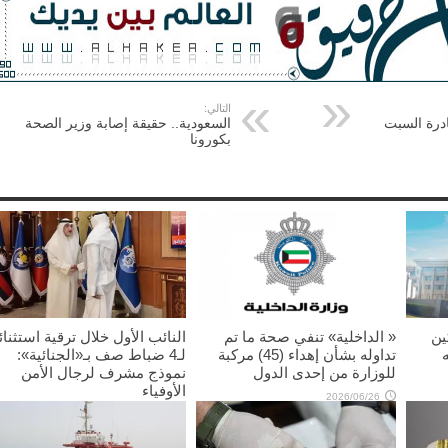
التالي:
درة السبت
السعودية.. حقيقة إصابة وزير الصحة
بكورونا
ين
« الداخلية» تنفي صحة ما تم
النائب الأول خلال ترقية استثنائ
تداوله بشأن إهداء (45) مركبة
لـ4 ضباط صف بـ«الجنائية»:
للوزارة من إحدى الدول
نموذج مشرف لرجال الأمن
الأوفياء
2026/06/26
2026/06/11