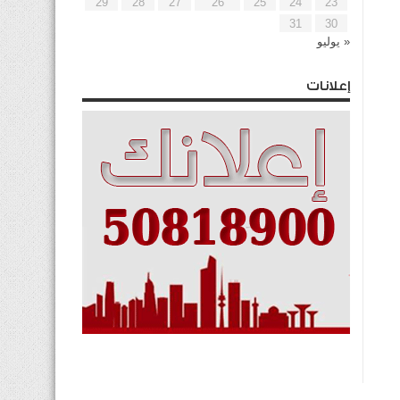
29
28
27
26
25
24
23
31
30
« يوليو
إعلانات