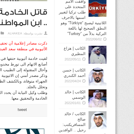
وافقت الأمم
المتحدة على
قاتل الخادمة
طلب تركيا لتغيير
اسمها بالاحرف
.. ابن المواط
اللاتينية ليصبح “Türkiye” وهو
النطق الصحيح لها باللغة
التركية بدلاً من “Turkey”
نشرت بواسطة:
ALHAKEA
2022/06/02
الكاتب | هزاع
الأثيوبية في منطقة سعد العبد
المطيري
لقيت خادمة أثيوبية حتفها في
2022/05/11
أصابع الاتهام الى تورط مخدوم
وأحال المقتولة إلى الطبيب 
الكاتب | حسن
أحمد الكندري
الجهراء متوفاة، وبالكشف الظا
2022/04/24
وتحلل بالجلد.
الكاتب | خالد
وطلب وكيل النيابة أن يحدد 
الوسمي
الخادمة والتحقيق معها.
2022/01/01
tweet
الكاتب / خالد
صالح
المسافريكتب:
رحيل .. الوافدين