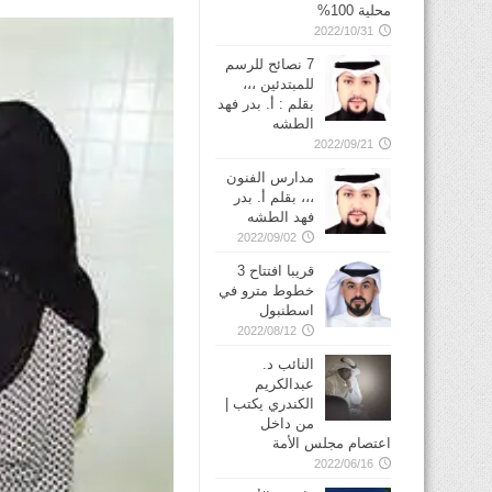
محلية 100%
2022/10/31
7 نصائح للرسم
للمبتدئين ،،،
بقلم : أ. بدر فهد
الطشه
2022/09/21
مدارس الفنون
،،، بقلم أ. بدر
فهد الطشه
2022/09/02
قريبا افتتاح 3
خطوط مترو في
2022/08/12
النائب د.
عبدالكريم
الكندري يكتب |
من داخل
اعتصام مجلس الأمة
2022/06/16