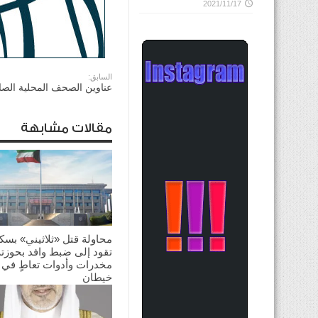
2021/11/17
السابق:
عناوين الصحف المحلية الصا
مقالات مشابهة
محاولة قتل «ثلاثيني» بسك
تقود إلى ضبط وافد بحوزته
مخدرات وأدوات تعاطٍ في
خيطان
2026/06/26