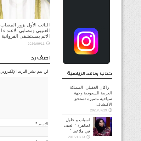
النائب الأول يزور المصاب
العتيبي ومصابي الاعتداء ال
الآثم بمستشفى الفروانية
2026/06/11
اضف رد
لن يتم نشر البريد الإلكتروني
كتاب وناقد الرياضية
راكان الغفيلي: المملكة
العربية السعودية وجهة
سياحية متميزة تستحق
الاكتشاف
2023/07/29
اسباب و حلول
الإسم
*
لظاهرة ” العنف
في ملاعبنا ” !
2015/12/13