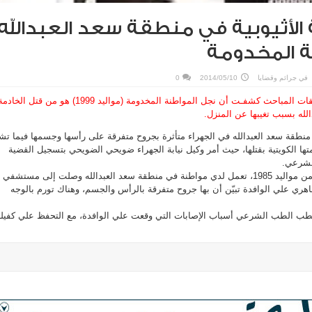
 الأثيوبية في منطقة سعد العبدالله
نة المخدومة
في
جرائم وقضايا
2014/05/10
0
ذكرت مصادر إعلامية أن تحقيقات المباحث كشفـت أن نجل المواطنة المخدومة (مواليد 1999) هو من قتل الخاد
الله بسبب تغيبها عن المنزل.
 منطقة سعد العبدالله في الجهراء متأثرة بجروح متفرقة على رأسها وجسمها فيما تش
تها الكويتية بقتلها، حيث أمر وكيل نيابة الجهراء ضويحي الضويحي بتسجيل القضية
الشرعي.
وذكر مصدر أمني إن الاثيوبية من مواليد 1985، تعمل لدي مواطنة في منطقة سعد العبدالله وصلت إلى مستشفي
هري علي الوافدة تبيّن أن بها جروح متفرقة بالرأس والجسم، وهناك تورم بالوجه
الطب الطب الشرعي أسباب الإصابات التي وقعت علي الوافدة، مع التحفظ علي كفيلة