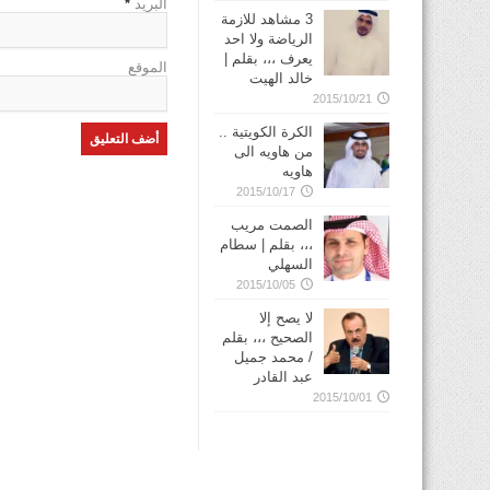
البريد
*
3 مشاهد للازمة
الرياضة ولا احد
يعرف ،،، بقلم |
الموقع
خالد الهيت
2015/10/21
الكرة الكويتية ..
من هاويه الى
هاويه
2015/10/17
الصمت مريب
،،، بقلم | سطام
السهلي
2015/10/05
لا يصح إلا
الصحيح ،،، بقلم
/ محمد جميل
عبد القادر
2015/10/01