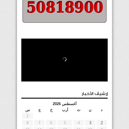
إرشيف الأخبار
أغسطس 2026
د
ن
ث
أرب
خ
ج
س
1
8
7
6
5
4
3
2