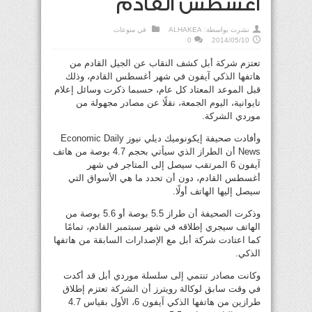
أغسطس القادم
نشرت بواسطة:
ALHAKEA
في
منوعات
0
2014/05/10
تعتزم شركة أبل كشف النقاب عن الجيل القادم من
هاتفها الذكي آيفون في شهر أغسطس القادم، وذلك
قبل الموعد المعتاد كل عام، حسبما ذكرت وسائل إعلام
تايوانية، اليوم الجمعة، نقلًا عن مصادر مجهولة من
موردي الشركة.
وأفادت صحيفة إيكونوميك ديلي نيوز Economic Daily
News أن الطراز الذي سيأتي بحجم 4.7 بوصة من هاتف
آيفون 6 المرتقب سيصل إلى المتاجر في شهر
أغسطس القادم، دون أن تحدد ما هي الأسواق التي
سيصل إليها الهاتف أولًا.
وذكرت الصحيفة أن طراز 5.5 بوصة أو 5.6 بوصة من
الهاتف سيجري إطلاقه في شهر سبتمبر القادم، تمامًا
كما اعتادت شركة أبل مع الإصدارات السابقة من هاتفها
الذكي.
وكانت مصادر تنتمي إلى سلسلة موردي أبل قد أكدت
في وقت سابق لوكالة رويترز أن الشركة تعتزم إطلاق
طرازين من هاتفها الذكي آيفون 6، الأول بقياس 4.7