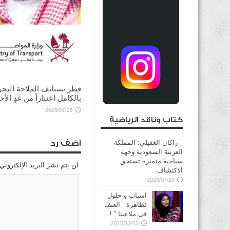
ولي العهد السعودي يؤكد
للرئيس الأميركي ضرورة ت
الحوار لخفض التصعيد
2026/08/03
قطر تستأنف الملاحة البحر
بالكامل اعتباراً من غدٍ الأح
2026/07/25
كتاب وناقد الرياضية
اضف رد
راكان الغفيلي: المملكة
العربية السعودية وجهة
سياحية متميزة تستحق
لن يتم نشر البريد الإلكتروني
الاكتشاف
2023/07/29
اسباب و حلول
لظاهرة ” العنف
في ملاعبنا ” !
2015/12/13