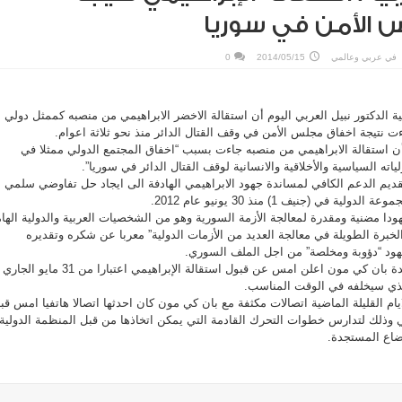
 الأمن في سوريا
في
عربي وعالمي
2014/05/15
0
بية الدكتور نبيل العربي اليوم أن استقالة الاخضر الابراهيمي من منصبه كممثل دولي
نتيجة اخفاق مجلس الأمن في وقف القتال الدائر منذ نحو ثلاثة اعوام.
 استقالة الابراهيمي من منصبه جاءت بسبب “اخفاق المجتمع الدولي ممثلا في
 السياسية والأخلاقية والانسانية لوقف القتال الدائر في سوريا”.
قديم الدعم الكافي لمساندة جهود الابراهيمي الهادفة الى ايجاد حل تفاوضي سلمي
ة في (جنيف 1) منذ 30 يونيو عام 2012.
دا مضنية ومقدرة لمعالجة الأزمة السورية وهو من الشخصيات العربية والدولية الها
والخبرة الطويلة في معالجة العديد من الأزمات الدولية” معربا عن شكره وتقديره
هود “دؤوبة ومخلصة” من اجل الملف السوري.
وكان الأمين العام للأمم المتحدة بان كي مون اعلن امس عن قبول استقالة الإبراهيمي اعتبارا من 31 مايو الجاري
ي سيخلفه في الوقت المناسب.
يام القليلة الماضية اتصالات مكثفة مع بان كي مون كان احدثها اتصالا هاتفيا امس قب
مي وذلك لتدارس خطوات التحرك القادمة التي يمكن اتخاذها من قبل المنظمة الدولية
وضاع المستجدة.