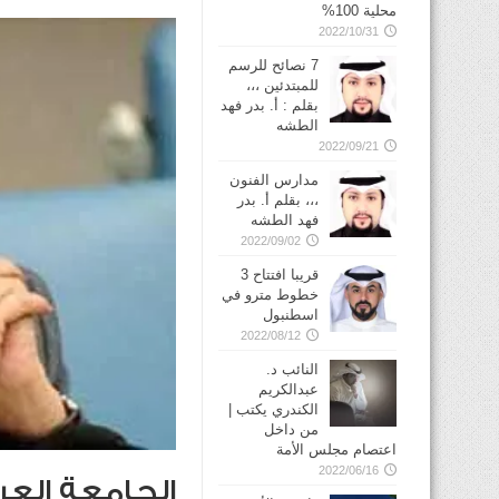
محلية 100%
2022/10/31
7 نصائح للرسم
للمبتدئين ،،،
بقلم : أ. بدر فهد
الطشه
2022/09/21
مدارس الفنون
،،، بقلم أ. بدر
فهد الطشه
2022/09/02
قريبا افتتاح 3
خطوط مترو في
2022/08/12
النائب د.
عبدالكريم
الكندري يكتب |
من داخل
اعتصام مجلس الأمة
2022/06/16
الجامعة العرب