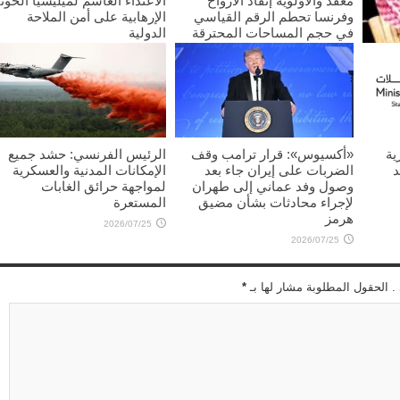
معقد والأولوية إنقاذ الأرواح
الاعتداء الغاشم لميليشيا الحوث
وفرنسا تحطم الرقم القياسي
الإرهابية على أمن الملاحة
في حجم المساحات المحترقة
الدولية
2026/07/25
2026/07/25
غليب
ية
«أكسيوس»: قرار ترامب وقف
الرئيس الفرنسي: حشد جميع
د
الضربات على إيران جاء بعد
الإمكانات المدنية والعسكرية
وصول وفد عماني إلى طهران
لمواجهة حرائق الغابات
لإجراء محادثات بشأن مضيق
المستعرة
هرمز
2026/07/25
2026/07/25
 . الحقول المطلوبة مشار لها بـ
*