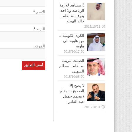
3 مشاهد للازمة
الرياضة ولا احد
الإسم
*
يعرف ،،، بقلم |
خالد الهيت
2015/10/21
البريد
*
الكرة الكويتية ..
من هاويه الى
الموقع
هاويه
2015/10/17
الصمت مريب
،،، بقلم | سطام
السهلي
2015/10/05
لا يصح إلا
الصحيح ،،، بقلم
/ محمد جميل
عبد القادر
2015/10/01