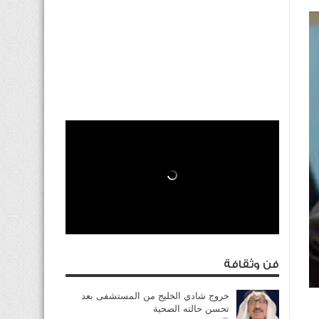
فن وثقافة
خروج شادي الخليج من المستشفى بعد
تحسن حالته الصحية