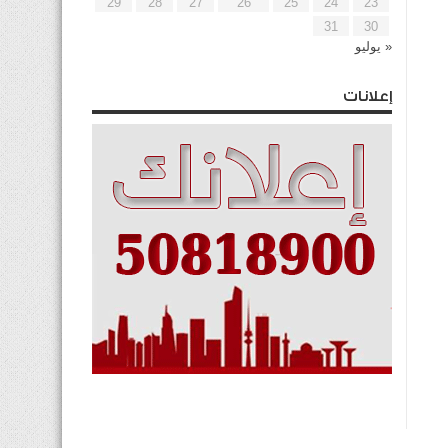
29
28
27
26
25
24
23
31
30
« يوليو
إعلانات