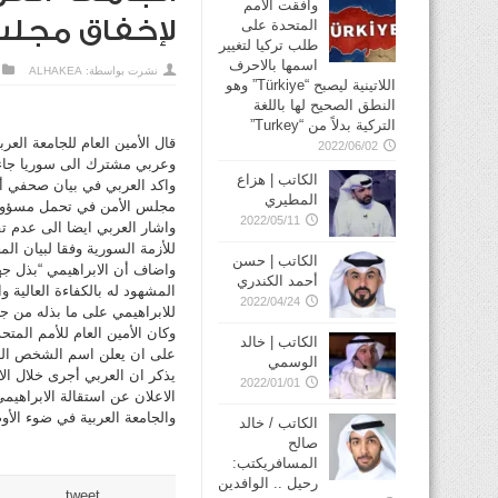
وافقت الأمم
لإخفاق مجلس
المتحدة على
طلب تركيا لتغيير
اسمها بالاحرف
نشرت بواسطة:
ALHAKEA
اللاتينية ليصبح “Türkiye” وهو
النطق الصحيح لها باللغة
التركية بدلاً من “Turkey”
قال الأمين العام للجامعة العر
2022/06/02
وعربي مشترك الى سوريا جاءت 
الكاتب | هزاع
واكد العربي في بيان صحفي أن
المطيري
مجلس الأمن في تحمل مسؤولياته
2022/05/11
واشار العربي ايضا الى عدم ت
للأزمة السورية وفقا لبيان المجموعة الدولي
الكاتب | حسن
واضاف أن الابراهيمي “بذل جهو
أحمد الكندري
المشهود له بالكفاءة العالية 
2022/04/24
للابراهيمي على ما بذله من ج
الكاتب | خالد
على ان يعلن اسم الشخص الذ
الوسمي
يذكر ان العربي أجرى خلال الا
2022/01/01
الاعلان عن استقالة الابراهي
والجامعة العربية في ضوء الأ
الكاتب / خالد
صالح
المسافريكتب:
رحيل .. الوافدين
tweet