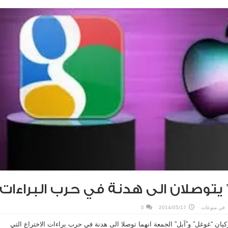
” يتوصلان الى هدنة في حرب البراءات
في
منوعات
2014/05/17
0
ركيان “غوغل” و”آبل” الجمعة انهما توصلا الى هدنة في حرب براءات الاختراع التي