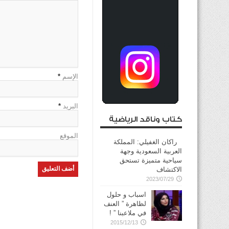
الإسم
*
البريد
*
كتاب وناقد الرياضية
الموقع
راكان الغفيلي: المملكة
العربية السعودية وجهة
سياحية متميزة تستحق
الاكتشاف
2023/07/29
اسباب و حلول
لظاهرة ” العنف
في ملاعبنا ” !
2015/12/13