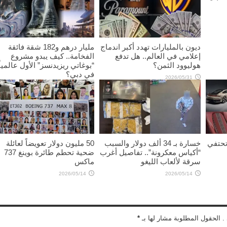
ديون بالمليارات تهدد أكبر اندماج
مليار درهم و182 شقة فائقة
إعلامي في العالم.. هل تدفع
الفخامة.. كيف يبدو مشروع
هوليوود الثمن؟
“بوغاتي ريزيدنسز” الأول عالمياً
في دبي؟
2026/05/31
2026/05/19
 تحتفي
خسارة بـ 34 ألف دولار والسبب
50 مليون دولار تعويضاً لعائلة
“أكياس معكرونة”.. تفاصيل أغرب
ضحية تحطم طائرة بوينغ 737
سرقة لألعاب الليغو
ماكس
2026/05/14
2026/05/14
 . الحقول المطلوبة مشار لها بـ
*