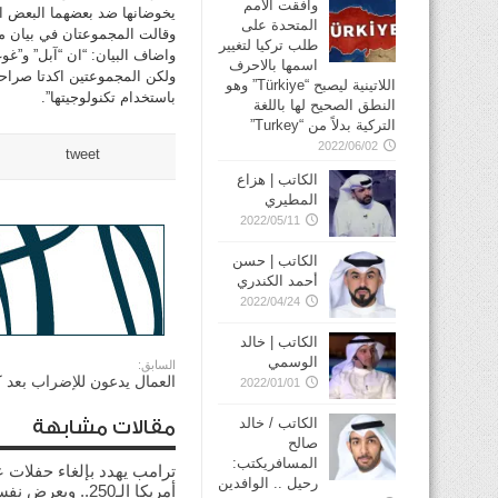
وافقت الأمم
يخوضانها ضد بعضهما البعض ام
المتحدة على
وقالت المجموعتان في بيان مشت
طلب تركيا لتغيير
واضاف البيان: “ان “آبل” و”غو
اسمها بالاحرف
ولكن المجموعتين اكدتا صراحة
اللاتينية ليصبح “Türkiye” وهو
باستخدام تكنولوجيتها”.
النطق الصحيح لها باللغة
التركية بدلاً من “Turkey”
2022/06/02
tweet
الكاتب | هزاع
المطيري
2022/05/11
الكاتب | حسن
أحمد الكندري
2022/04/24
الكاتب | خالد
الوسمي
السابق:
العمال يدعون للإضراب بعد ك
2022/01/01
الكاتب / خالد
مقالات مشابهة
صالح
المسافريكتب:
ترامب يهدد بإلغاء حفلات ع
رحيل .. الوافدين
أمريكا الـ250.. ويعرض 