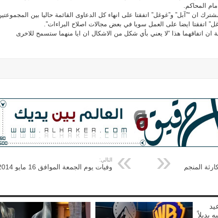
ام المحاكم.
رك ان “”آبل” و”غوغل” اتفقتا على انهاء كل الدعاوى القائمة حاليا بين المجموعتين
غل” اتفقتا ايضا على العمل سويا في بعض مجالات اصلاح البراءات”.
 ان اتفاقهما هذا “لا يعني بأي شكل من الاشكال ان ايا منهما ستسمح للاخرى
التالي:
ارثة المنجم
وفيات يوم الجمعة الموافق 16 مايو 2014
يد
نفسه بديلاً