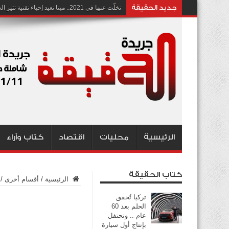
جديد الحقيقة
تخلّت عنها في 2021.. ميتا تعيد إحياء تقنية تثير الجدل بشأن انتهاك الخصوصية
الرئيسية
محليات
اقتصاد
كتاب وآراء
كتاب الحقيقة
الرئيسية
/
أقسام أخرى
/
تركيا تُحقق
الحلم بعد 60
عام .. وتحتفل
بإنتاج أول سيارة