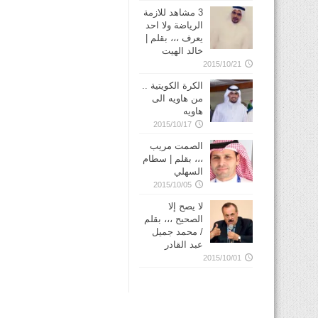
3 مشاهد للازمة
الرياضة ولا احد
يعرف ،،، بقلم |
خالد الهيت
2015/10/21
الكرة الكويتية ..
من هاويه الى
هاويه
2015/10/17
الصمت مريب
،،، بقلم | سطام
السهلي
2015/10/05
لا يصح إلا
الصحيح ،،، بقلم
/ محمد جميل
عبد القادر
2015/10/01