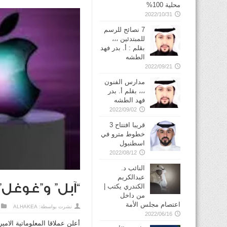
محلية 100%
2022/10/31
7 نصائح للرسم
للمبتدئين ،،،
بقلم : أ. بدر فهد
الطشه
2022/09/21
مدارس الفنون
،،، بقلم أ. بدر
فهد الطشه
2022/09/02
قريبا افتتاح 3
خطوط مترو في
2022/08/12
النائب د.
عبدالكريم
“آبل” و”غوغل
الكندري يكتب |
من داخل
اعتصام مجلس الأمة
نشرت بواسطة:
ALHAKEA
2022/06/16
أعلن عملاقا المعلوماتية الامي