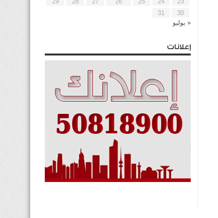
29
28
27
26
25
24
23
31
30
« يوليو
إعلانات