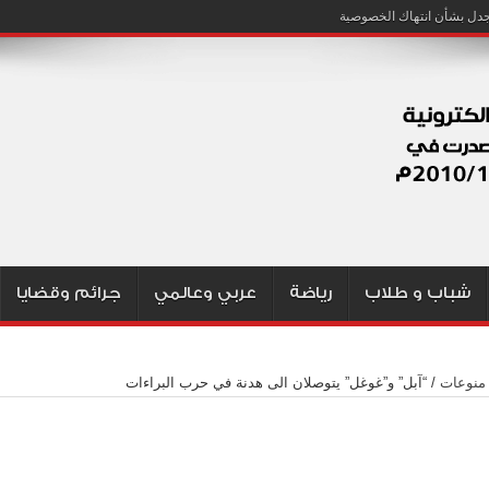
شباب و طلاب
رياضة
عربي وعالمي
جرائم وقضايا
منوعات
/
“آبل” و”غوغل” يتوصلان الى هدنة في حرب البراءات