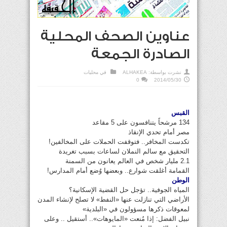
عناوين الصحف المحلية
الصادرة الجمعة
نشرت بواسطة:
ALHAKEA
في
محليات
0
2014/05/30
القبس
134 مرشحاً يتنافسون على 5 مقاعد
مصر أمام تحدي الإنقاذ
تكدست المخافر.. فتوقفت الحملات على المخالفين!
التحقيق مع سالم النملان لساعات بسبب تغريدة
2.1 مليار شخص في العالم يعانون من السمنة
القمامة أغلقت شوارع.. وبعضها وُضع أمام المدارس!
الوطن
المياه الجوفية.. تؤجل حل القضية الإسكانية؟
الأراضي التي تنازلت عنها «النفط» لا تصلح لإنشاء المدن
لمعوقات ذكرها مسؤولون في «البلدية»
نبيل الفضل: إذا مُنعت «المايوهات».. أستقيل .. وعلى