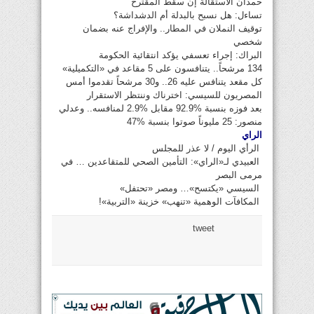
حمدان الاستقالة إن سقط المقترح
تساءل: هل نسبح بالبدلة أم الدشداشة؟
توقيف النملان في المطار.. والإفراج عنه بضمان
شخصي
البراك: إجراء تعسفي يؤكد انتقائية الحكومة
134 مرشحاً.. يتنافسون على 5 مقاعد في «التكميلية»
كل مقعد يتنافس عليه 26.. و30 مرشحاً تقدموا أمس
المصريون للسيسي: اخترناك وننتظر الاستقرار
بعد فوزه بنسبة %92.9 مقابل %2.9 لمنافسه.. وعدلي
منصور: 25 مليوناً صوتوا بنسبة %47
الراي
الرأي اليوم / لا عذر للمجلس
العبيدي لـ«الراي»: التأمين الصحي للمتقاعدين … في
مرمى البصر
السيسي «يكتسح»… ومصر «تحتفل»
المكافآت الوهمية «تنهب» خزينة «التربية»!
tweet