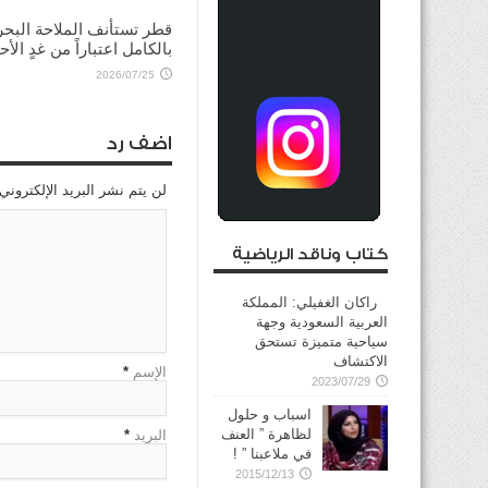
2026/08/03
قطر تستأنف الملاحة البحر
بالكامل اعتباراً من غدٍ الأح
2026/07/25
اضف رد
لن يتم نشر البريد الإلكتروني
كتاب وناقد الرياضية
راكان الغفيلي: المملكة
العربية السعودية وجهة
سياحية متميزة تستحق
الاكتشاف
الإسم
*
2023/07/29
اسباب و حلول
لظاهرة ” العنف
البريد
*
في ملاعبنا ” !
2015/12/13