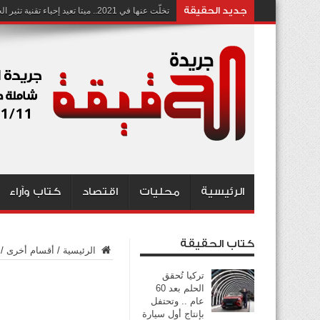
جديد الحقيقة
تخلّت عنها في 2021.. ميتا تعيد إحياء تقنية تثير الجدل بشأن انتهاك الخصوصية
الرئيسية
محليات
اقتصاد
كتاب وآراء
كتاب الحقيقة
الرئيسية
/
أقسام أخرى
/
تركيا تُحقق
الحلم بعد 60
عام .. وتحتفل
بإنتاج أول سيارة