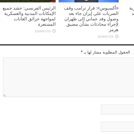
ية
«أكسيوس»: قرار ترامب وقف
الرئيس الفرنسي: حشد جميع
د
الضربات على إيران جاء بعد
الإمكانات المدنية والعسكرية
وصول وفد عماني إلى طهران
لمواجهة حرائق الغابات
لإجراء محادثات بشأن مضيق
المستعرة
هرمز
2026/07/25
2026/07/25
 . الحقول المطلوبة مشار لها بـ
*