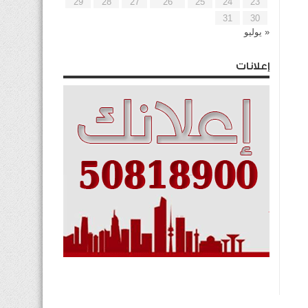
29
28
27
26
25
24
23
31
30
« يوليو
إعلانات