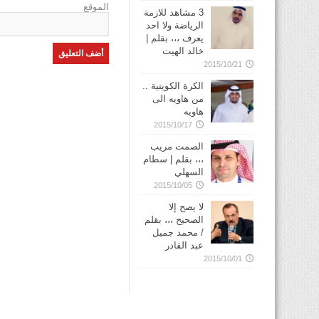
الموقع
3 مشاهد للازمة
الرياضة ولا احد
يعرف ،،، بقلم |
خالد الهيت
2015/10/21
الكرة الكويتية ..
من هاويه الى
هاويه
2015/10/17
الصمت مريب
،،، بقلم | سطام
السهلي
2015/10/05
لا يصح إلا
الصحيح ،،، بقلم
/ محمد جميل
عبد القادر
2015/10/01