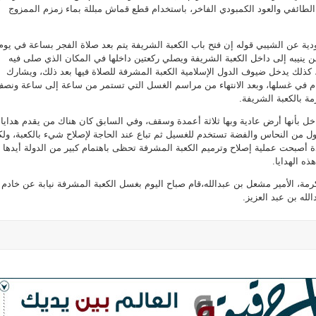
لة من الورد الطائفي والعود الكمبودي الفاخر، باستخدام قطع قماش مبللة بماء زمزم الممزوج
ة عن الشيبي قوله إن فتح باب الكعبة الشريفة يتم بعد صلاة الفجر بساعة في يوم
 ينيبه إلى داخل الكعبة الشريفة ويصلي ركعتين داخلها في المكان الذي صلى فيه
كذلك يدخل ضيوف الدول الإسلامية الكعبة المشرفة للصلاة فيها بعد ذلك، ويشارك
رام في غسلها، وبعد الانتهاء من مراسم الغسل التي تستمر من ساعة إلى ساعة ونصف
 بالكعبة الشريفة.
ل بأنها أرض عادية وبها ثلاثة أعمدة وسقف، وفي السابق كان هناك من يقدم هدايا
ل من النحاس والفضة تستخدم للغسيل ثم تباع عند الحاجة لإصلاح شيء بالكعبة، ول
ة أصبحت عملية إصلاح وترميم الكعبة المشرفة تحظى باهتمام كبير من الدولة أيدها
ذه الهدايا.
رمة، الأمير مشعل بن عبدالله،قام صباح اليوم بغسل الكعبة المشرفة نيابة عن خادم
لله بن عبد العزيز.