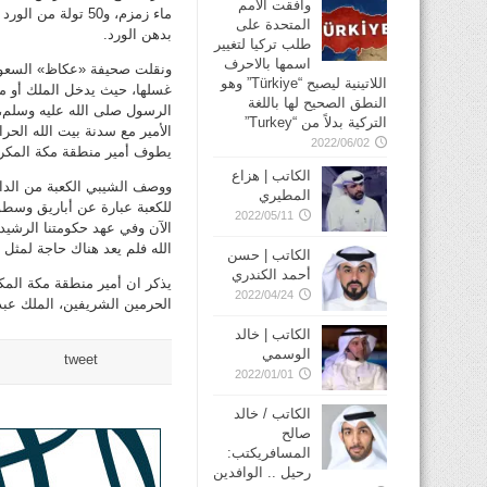
وافقت الأمم
ماء زمزم، و50 تو
المتحدة على
بدهن الورد.
طلب تركيا لتغيير
اسمها بالاحرف
ونقلت صحيفة «عكاظ» السعودي
اللاتينية ليصبح “Türkiye” وهو
غسلها، حيث يدخل الملك أو من
النطق الصحيح لها باللغة
الرسول صلى الله عليه وسلم، 
التركية بدلاً من “Turkey”
الأمير مع سدنة بيت الله الح
2022/06/02
يطوف أمير منطقة مكة المكرمة
الكاتب | هزاع
ووصف الشيبي الكعبة من الداخ
المطيري
للكعبة عبارة عن أباريق وسطو
2022/05/11
الآن وفي عهد حكومتنا الرشيد
الله فلم يعد هناك حاجة لمثل ه
الكاتب | حسن
أحمد الكندري
يذكر ان أمير منطقة مكة المك
2022/04/24
الحرمين الشريفين، الملك عبدا
الكاتب | خالد
الوسمي
tweet
2022/01/01
الكاتب / خالد
صالح
المسافريكتب:
رحيل .. الوافدين