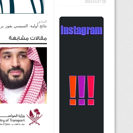
2021/11/17
السابق:
نتائج أولية: السيسي يفوز ب
مقالات مشابهة
ولي العهد السعودي يؤكد
للرئيس الأميركي ضرورة ت
الحوار لخفض التصعيد