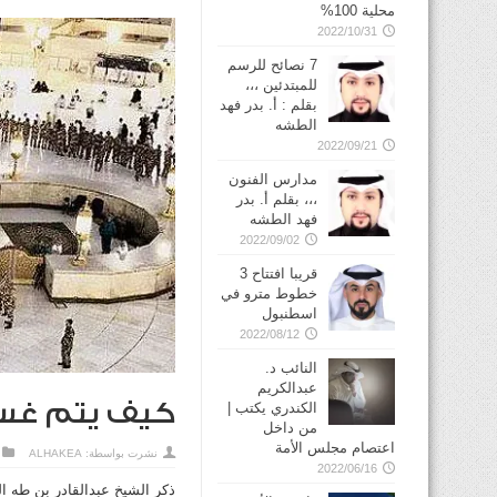
محلية 100%
2022/10/31
7 نصائح للرسم
للمبتدئين ،،،
بقلم : أ. بدر فهد
الطشه
2022/09/21
مدارس الفنون
،،، بقلم أ. بدر
فهد الطشه
2022/09/02
قريبا افتتاح 3
خطوط مترو في
2022/08/12
النائب د.
عبدالكريم
كيف يتم غسل
الكندري يكتب |
من داخل
اعتصام مجلس الأمة
نشرت بواسطة:
ALHAKEA
2022/06/16