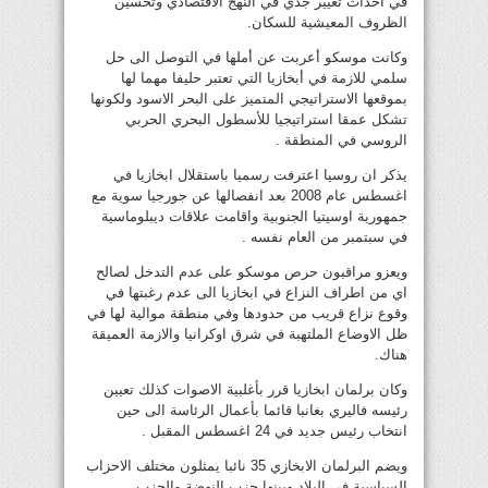
في احداث تغيير جدي في النهج الاقتصادي وتحسين
الظروف المعيشية للسكان.
وكانت موسكو أعربت عن أملها في التوصل الى حل
سلمي للازمة في أبخازيا التي تعتبر حليفا مهما لها
بموقعها الاستراتيجي المتميز على البحر الاسود ولكونها
تشكل عمقا استراتيجيا للأسطول البحري الحربي
الروسي في المنطقة .
يذكر ان روسيا اعترفت رسميا باستقلال ابخازيا في
اغسطس عام 2008 بعد انفصالها عن جورجيا سوية مع
جمهورية اوسيتيا الجنوبية واقامت علاقات ديبلوماسية
في سبتمبر من العام نفسه .
ويعزو مراقبون حرص موسكو على عدم التدخل لصالح
اي من اطراف النزاع في ابخازيا الى عدم رغبتها في
وقوع نزاع قريب من حدودها وفي منطقة موالية لها في
ظل الاوضاع الملتهبة في شرق اوكرانيا والازمة العميقة
هناك.
وكان برلمان ابخازيا قرر بأغلبية الاصوات كذلك تعيين
رئيسه فاليري بغانبا قائما بأعمال الرئاسة الى حين
انتخاب رئيس جديد في 24 اغسطس المقبل .
ويضم البرلمان الابخازي 35 نائبا يمثلون مختلف الاحزاب
السياسية في البلاد وبينها حزب النهضة والحزب