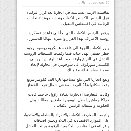
0
2014/06/01
تفاقمت الازمة السياسية في ابخازيا بعد قرار البرلمان
عزل الرئيس الكسندر انكفاب وتحديد موعد لانتخابات
الرئاسة في اغسطس المقبل .
ورفض الرئيس انكفاب الذي لجأ الى قاعدة عسكرية
روسية الاعتراف بهذا القرار واعتبره انتهاكا للدستور .
وبرر انكفاب اللجوء الى قاعدة عسكرية روسية بوجود
خطر حقيقي يهدد حياته فيما رفضت السلطات الروسية
التدخل في النزاع واوفدت مساعد الرئيس الروسي
الكسندر سوركوف الى سوخومي في محاولة لإيجاد
تسوية سياسية للازمة هناك .
وتقع ابخازيا التي تبلغ مساحتها 6ر8 الف كيلومتر مربع
وعدد سكانها 214 الف نسمة في شمال غرب القوقاز.
وكانت المعارضة الابخازية بقيادة راؤول خاجمبا قادت
حراكا جماهيريا خلال اليومين الماضيين مطالبة بحل
الحكومة واستقالة الرئيس انكفاب .
واتهمت المعارضة انكفاب بالانفراد بالسلطة والاستحواذ
على الموارد الاقتصادية في البلاد وتعيين اصدقائه
واقربائه في المناصب الحكومية الرفيعة بجانب الفشل