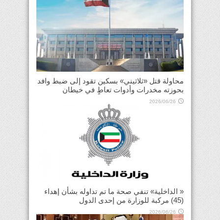
محاولة قتل «ثلاثيني» بسكين تقود إلى ضبط وافد
بحوزته مخدرات وأدوات تعاطٍ في خيطان
2026/06/26
« الداخلية» تنفي صحة ما تم تداوله بشأن إهداء
(45) مركبة للوزارة من إحدى الدول
2026/06/26