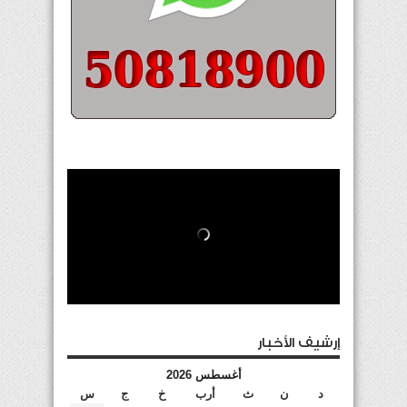
إرشيف الأخبار
أغسطس 2026
د
ن
ث
أرب
خ
ج
س