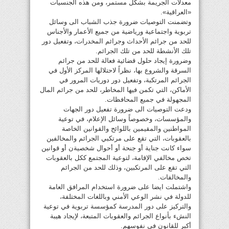
معدلات الجريمة بشكل مستمر، ومن هذه الجنسيات
«العراقية».
وتضمنت التوصيات ضرورة جذب الشباب الى وسائل
تربوية واجتماعية ورياضية من جميع الأعمار والأجناس
للحد من جرائم الأحداث وجرائم المخدرات، وتفعيل دور
تلك الأنشطة للحد من تلك الجرائم.
وضرورة إيجاد حلول قضائية فعالة للحد من جرائم
السرقة والشروع بها، نظراً لاحتلالها المركز الأول في
الجرائم المرتكبة، وتفعيل دور دوريات المرور في
الأماكن، التي تكمن فيها المخاطر، للحد من جرائم المال
المجهولة في جميع المحافظات.
ودعت التوصيات الى ضرورة تفعيل دور الجهات
والمؤسسات، وخصوصاً وسائل الإعلام، في توعية
المواطنين والمقيمين باللوائح والقوانين الخاصة
بالعقوبات، التي تقع على مرتكبي الجرائم والمخالفين
سواء كانت جناية أو جنحة أو أحوال شخصيةن أو قوانين
تخص مخالفي الإقامة، لتوعية المجتمع ككل بالعقوبات
التي تقع على المرتكبين، وذلك للحد من الجرائم
والمخالفات.
واشتملت ايضا على ضرورة استخدام المرافق العامة
للدولة في نشر الوعي الأمني وباللغات المختلفة،
والتركيز على دور المدرسة كمؤسسة تربوية في توعية
النشء بأنواع الجرائم والعقوبات المتبعة، لإيجاد هيبة
أكبر للقانون في نفوسهم.