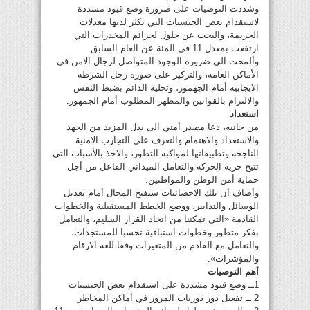
وشددت التوصيات على ضرورة وضع قيود مشددة
لاستقدام بعض الجنسيات التي تكثر لديها معدلات
الجريمة، والبحث عن حلول لجرائم المخدرات التي
ارتفعت بمعدل 11 في المئة عن العام السابق.
وألمحت الى ضرورة الوجود المتواصل لرجال الامن في
الأماكن العامة، والتركيز على صورة رجل الشرطة
الايجابية أمام الجهمور، وتحليه الدائم بضبط النفس
والالتزام بالقوانين والمظهر المطلوب أمام الجمهور.
استعداد
من جانبه، دعا مصدر أمني الى بذل المزيد من الجهد
والاستعداد والاهتمام والتعرف على التجارب الامنية
الناجحة وتطبيقاتها لمواكبة التطور، والاخذ بالأسباب التي
تتيح حرية الحركة والتعامل الميداني الفاعل من أجل
حماية أمن الوطن والمواطنين.
وأضاف أن تلك الاحصائيات ستفتح المجال أمام تعديل
الوسائل والتدابير، ووضع الخطط المستقبلية والخطوات
القادمة «التي تمكننا من اتخاذ القرار السليم، والتعامل
بفكر متطور وخطوات استباقية تحسبا للمستجدات،
والتعامل مع القادم من المتغيرات وفقا للغة الارقام
والمؤشرات».
أهم التوصيات
1ــ وضع قيود مشددة على استقدام بعض الجنسيات
2 ــ تفعيل دور دوريات المرور في أماكن المخاطر