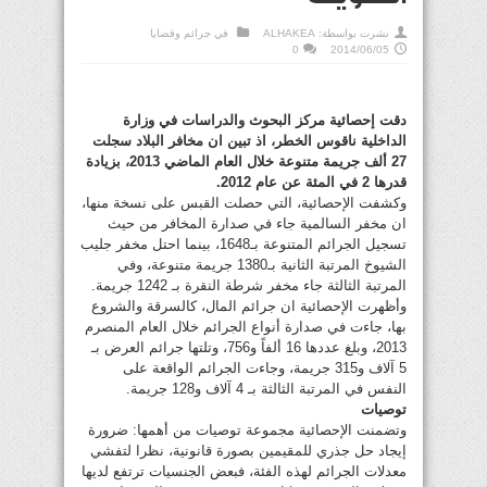
نشرت بواسطة:
ALHAKEA
في
جرائم وقضايا
0
2014/06/05
دقت إحصائية مركز البحوث والدراسات في وزارة
الداخلية ناقوس الخطر، اذ تبين ان مخافر البلاد سجلت
27 ألف جريمة متنوعة خلال العام الماضي 2013، بزيادة
قدرها 2 في المئة عن عام 2012.
وكشفت الإحصائية، التي حصلت القبس على نسخة منها،
ان مخفر السالمية جاء في صدارة المخافر من حيث
تسجيل الجرائم المتنوعة بـ1648، بينما احتل مخفر جليب
الشيوخ المرتبة الثانية بـ1380 جريمة متنوعة، وفي
المرتبة الثالثة جاء مخفر شرطة النقرة بـ 1242 جريمة.
وأظهرت الإحصائية ان جرائم المال، كالسرقة والشروع
بها، جاءت في صدارة أنواع الجرائم خلال العام المنصرم
2013، وبلغ عددها 16 ألفاً و756، وتلتها جرائم العرض بـ
5 آلاف و315 جريمة، وجاءت الجرائم الواقعة على
النفس في المرتبة الثالثة بـ 4 آلاف و128 جريمة.
توصيات
وتضمنت الإحصائية مجموعة توصيات من أهمها: ضرورة
إيجاد حل جذري للمقيمين بصورة قانونية، نظرا لتفشي
معدلات الجرائم لهذه الفئة، فبعض الجنسيات ترتفع لديها