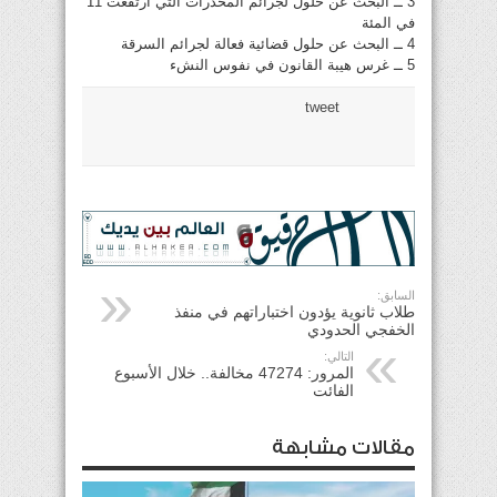
3 ــ البحث عن حلول لجرائم المخدرات التي ارتفعت 11
في المئة
4 ــ البحث عن حلول قضائية فعالة لجرائم السرقة
5 ــ غرس هيبة القانون في نفوس النشء
tweet
السابق:
طلاب ثانوية يؤدون اختباراتهم في منفذ
الخفجي الحدودي
التالي:
المرور: 47274 مخالفة.. خلال الأسبوع
الفائت
مقالات مشابهة