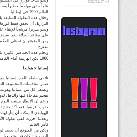
2021/11/17
عاماً يبقى مهاجماً خطيراً و
العالم 1990 في إيطاليا.
وخلال هذه البطولة السابقة بلغ
البرازيل أن تحقق فقط فوزها الثان
ويبدو هيريرا مرشحاً للإبقاء 
على مقاعد البدلاء بينما سيدف
متفرج.
وتحلم هذه الجماهير الكبيرة ب
1986 لكن الهزيمة أمام الكاميرون من شأنها أن تبعد الفريق عن اجتياز دور المجموعات لأول مرة منذ 1978.
إسبانيا x هولندا
ضمن منافسات المجموعة الثاني
وتسعى كل من إسبانيا وهولندا
تفجير مفاجأة فيها والتأهل لدور الـ16 على حساب إحدى العملاقين ال
ورغم أن الأنظار ستتجه اليوم إ
جنوب إفريقيا، فقد أكد جناح ال
الهولندي لا يمكنه أن يثأر لهذه
وبعدما أحرزت لقب بطولة الأمم
كأس العالم.
ولكن من المتوقع أن يعتمد لو
اليوم، وإن كان فيسينتي ديل