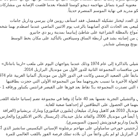
 معنوية كبيرة بتماثل مهاجمه دييجو كوستا للشفاء بعدما قلصت الإصابة من مشاركات
يكو مدريد في نهاية الموسم المنصرم حديثاً.
 العدد ليختار تشكيله المفضل، فقد استأنف روبين فان بيرسي وداريل جامات
بيعي بعد الحادث الذي أصابهما بالرعب يوم الاثنين الماضي عندما اصطدم بهما شخ
مواج بالمظلة الشراعية على شاطئ إيبانيما بمدينة ريو دي جانيرو.
ن من إصابته بشد في أربطة الساق وسينافس بالتأكيد على مكان بخط الوسط
يونج وويسلي شنايدر.
يعود المنتخبان الأسترالي والتشيلي بالذاكرة إلى عام 1974 وذلك عندما يتواجهان اليوم على ملعب «ارينا بانتانال»
ن منافسات المجموعة الثانية للدور الأول من مونديال البرازيل 2014.
وتواجه الفريقان مرة واحدة سابقاً على الصعيد الرسمي وكانت في الدور الأ
لجولة الأخيرة ما تسبب بخروجهما معاً من المجموعة الأولى التي حجزت بطاقتيها
ألمانيا الغربية وجارتها الشرقية التي تصدرت المجموعة بـ5 نقاط بعد فوزه
وقد يعيش المنتخبان الأسترالي والتشيلي التجربة نفسها بعد 40 عاماً إذ وقعا في مجموعة تضم إسبانيا حاملة اللق
تهما في الحصول على البطاقتين أو إحداهما صعبة للغاية.
وشارك ستة لاعبين فقط في مونديال 2010 هم كاهيل ومارك ميليغان (ملبورن فيكتوري) ومارك بريشيانو (الغرافة
القطري)، وهؤلاء الثلاثة شاركوا أيضاً في مونديال 2006، والقائد مايل جيديناك (كريستال بالاس الانكليزي) والحارس
يلاييد) وداريو فيدوزيتش (سيون السويسري).
رجنتيني خورخي سامباولي على مهاجم برشلونة الإسباني اليكسيس سانشيز الذي أك
 البرازيل لو لم يكن واثقاً من أن بلاده تملك فرصة الفوز باللقب العالمي للمرة