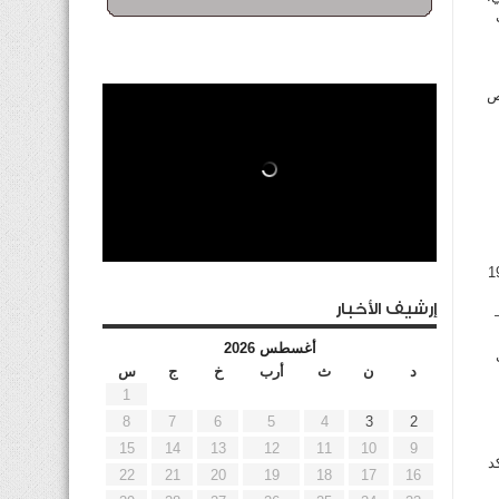
ص
ول من مونديال ألمانيا الغربية عام 1974
إرشيف الأخبار
ا على القيصر فرانتس بكنباور ورفاقه 1 –
أغسطس 2026
ب
د
ن
ث
أرب
خ
ج
س
1
8
7
6
5
4
3
2
15
14
13
12
11
10
9
د
22
21
20
19
18
17
16