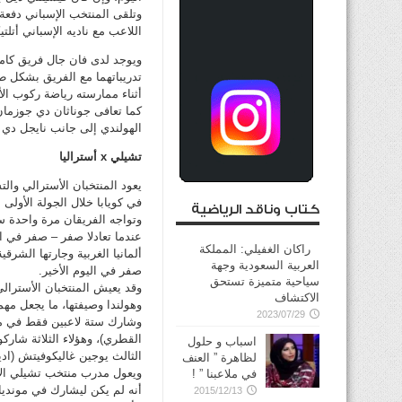
وتلقى المنتخب الإسباني دفعة
اللاعب مع ناديه الإسباني أتلت
ويوجد لدى فان جال فريق كامل
تدريباتهما مع الفريق بشكل ط
أثناء ممارسته رياضة ركوب الأ
كما تعافى جوناثان دي جوزما
الهولندي إلى جانب نايجل دي 
تشيلي x أستراليا
في كويابا خلال الجولة الأولى م
كتاب وناقد الرياضية
عندما تعادلا صفر – صفر في ا
راكان الغفيلي: المملكة
العربية السعودية وجهة
صفر في اليوم الأخير.
سياحية متميزة تستحق
الاكتشاف
وهولندا وصيفتها، ما يجعل مهم
2023/07/29
اسباب و حلول
الثالث يوجين غاليكوفيتش (اد
لظاهرة ” العنف
ويعول مدرب منتخب تشيلي الأ
في ملاعبنا ” !
أنه لم يكن ليشارك في مونديال
2015/12/13