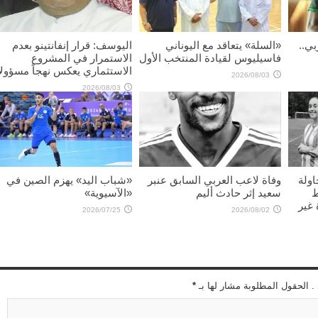
بي..
«السلة» يتعاقد مع اليوناني
اليوسف: قرار إنفانتينو بعدم
فاسيليوس لقيادة المنتخب الأول
الاستمرار في المشروع
الاستثماري يعكس نهجاً مسؤولاً
2026/08/03
2026/08/03
اولة
وفاة لاعب العربي السابق عنبر
«شباب اليد» يهزم الصين في
ط
سعيد إثر حادث أليم
«الآسيوية»
غير
2026/07/25
2026/08/02
 . الحقول المطلوبة مشار لها بـ
*