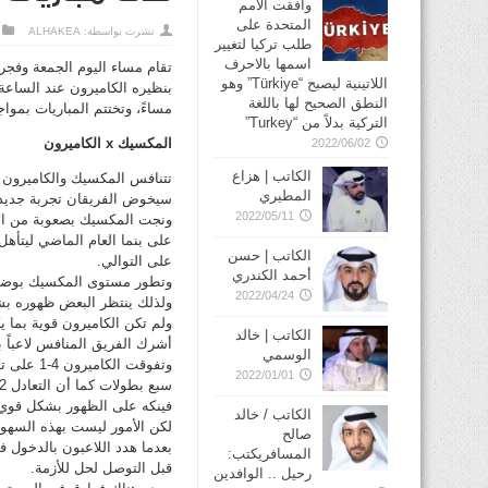
وافقت الأمم
المتحدة على
نشرت بواسطة:
ALHAKEA
طلب تركيا لتغيير
اسمها بالاحرف
اللاتينية ليصبح “Türkiye” وهو
بنظيره الكاميرون عند الساعة 
النطق الصحيح لها باللغة
مساءً، وتختتم المباريات بمواج
التركية بدلاً من “Turkey”
المكسيك x الكاميرون
2022/06/02
الكاتب | هزاع
تتنافس المكسيك والكاميرون ع
المطيري
سيخوض الفريقان تجربة جديدة 
2022/05/11
ونجت المكسيك بصعوبة من الإخ
على بنما العام الماضي ليتأهل
الكاتب | حسن
على التوالي.
أحمد الكندري
وتطور مستوى المكسيك بوضوح 
2022/04/24
ولذلك ينتظر البعض ظهوره بش
الكاتب | خالد
أشرك الفريق المنافس لاعباً 
الوسمي
وتفوقت ا
2022/01/01
فينكه على الظهور بشكل قوي 
الكاتب / خالد
صالح
بعدما هدد اللاعبون بالدخو
المسافريكتب:
قبل التوصل لحل للأزمة.
رحيل .. الوافدين