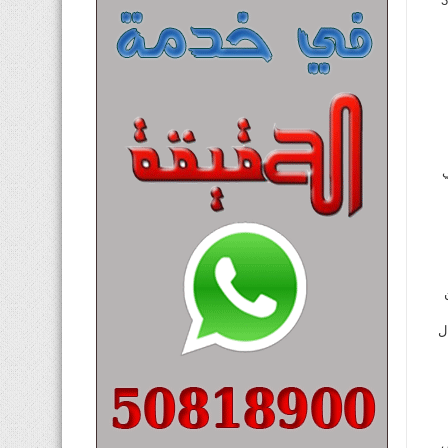
يرون وبين الكثير من زملائه لكن المهاجم البالغ عمره 33
ي
ل
.