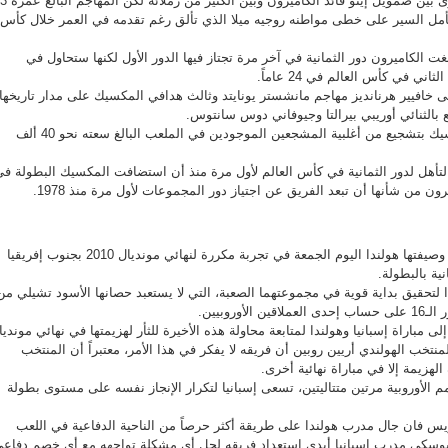
ويبدو هناك فوارق في المستوى بين صمويل إيتو قائد الكام
سيأمل السير على خطى مواطنه روجيه ميلا الذي تألق رغم تقدمه في العمر خلال كأس
ت الكاميرون دور الثمانية في آخر مرة تجتاز فيها الدور الأول لكنها ستحاول في
ي في كأس العالم في 24 عاماً.
على خافيير هرنانديز مهاجم مانشستر يونايتد وثالث هدافي المكسيك على مدار تاريخها
ع بالثنائي أوريبي بيرالتا وجيوفاني دوس سانتوس.
ومن المتوقع أن تحظى المكسيك بتشجيع من أغلبية المشجعين الموجودين في الملعب البالغ سعته نحو 40 ألف
التأهل لدور الثمانية في كأس العالم لأول مرة منذ أن استضافت المكسيك البطولة ف
تلتقي حاملة اللقب إسبانيا مع وصيفتها هولندا اليوم الجمعة في تجربة مكررة لنهائي مونديال 2010 بجنوب إفريقيا
ة بالبطولة.
 لتحقيق بداية قوية في مجموعتهما الصعبة، التي لا يستعبد حصانها الأسود تشيلي من
أوروبيين.
لى مباراة إسبانيا وهولندا لمتابعة محاولة هذه الأخيرة للثأر لهزيمتها في نهائي مونديا
منتخب الهولندي أريين روبين أن فريقه لا يفكر في هذا الأمر، معتبراً أن المنتخب
 الهزيمة إلا في مباراة نهائية أخرى.
 الأوروبية مرتين متتاليتين، تسعى إسبانيا لتكرار الإنجاز نفسه على مستوى بطولة
يس فان جال مدرب هولندا على طريقة أكثر حرصاً من الناحية الدفاعية في اللعب
 بوسكي مدرب إسبانيا أبدى استعداد فريقه لحل أي مشكلة تواجهه مع أي خصم دفاعي