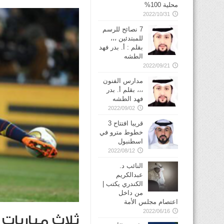
محلية 100%
2022/10/31
7 نصائح للرسم
للمبتدئين ،،،
بقلم : أ. بدر فهد
الطشه
2022/09/21
مدارس الفنون
،،، بقلم أ. بدر
فهد الطشه
2022/09/02
قريبا افتتاح 3
خطوط مترو في
2022/08/12
النائب د.
عبدالكريم
الكندري يكتب |
من داخل
اعتصام مجلس الأمة
2022/06/16
ثلاث مباريات 