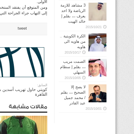
الأولى.
3 مشاهد للازمة
ومن المتوقع أن يفتقد المنتخ
الرياضة ولا احد
إلى التهاب جراء الجراحة الت
يعرف ،،، بقلم |
خالد الهيت
2015/10/21
tweet
الكرة الكويتية ..
من هاويه الى
هاويه
2015/10/17
الصمت مريب
،،، بقلم | سطام
السهلي
2015/10/05
السابق:
لا يصح إلا
كويتي حاول تهريب أسدين 
الصحيح ،،، بقلم
القاهرة
/ محمد جميل
عبد القادر
مقالات مشابهة
2015/10/01