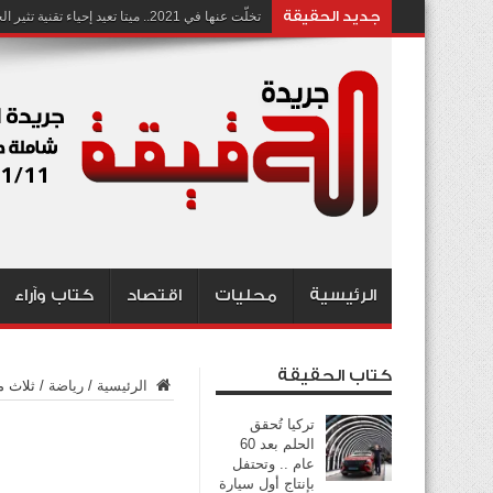
جديد الحقيقة
تخلّت عنها في 2021.. ميتا تعيد إحياء تقنية تثير الجدل بشأن انتهاك الخصوصية
الرئيسية
محليات
اقتصاد
كتاب وآراء
كتاب الحقيقة
الرئيسية
/
رياضة
/
ثلاث م
تركيا تُحقق
الحلم بعد 60
عام .. وتحتفل
بإنتاج أول سيارة