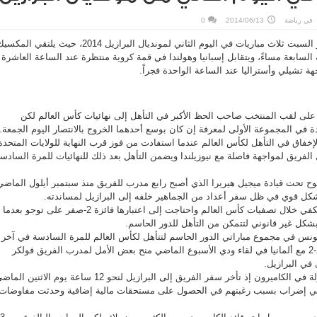
في
رياضة
2014/06/13
0
تقام مساء اليوم الجمعة وفجر السبت ثلاث مباريات في اليوم الثاني لمونديال البرازيل 2014، حيث يلتقي الم
السابعة مساءً، ويتقابل إسبانيا وهولندا في قمة كروية منتظرة عند الساعة العاشرة
هة تشيلي وأستراليا عند الساعة الواحدة فجراً.
لى لقب المنتخب صاحب الحظ الأكبر في التأهل إلى نهائيات كأس العالم لكن
في المجموعة الأولى لمعرفة إن كان بوسع أحدهما الخروج بالانتصار اليوم الجمعة.
فاق في التأهل لكأس العالم عندما استفادت من فوز قرب النهاية للولايات المتحدة
 الفريق لمواجهة فاصلة مع نيوزيلندا ويضمن التأهل بعد ذلك للنهائيات للمرة السادس
تحت قيادة ميجيل هيريرا الذي أصبح رابع مدرب للفريق منذ سبتمبر أيلول الماضي
كل قوي في ظل سفر أعداد من الجماهير خلفه إلى البرازيل لمساندته.
ولم تكن الكاميرون قوية بما يكفي خلال تصفيات كأس العالم واحتاجت إلى اعتبارها فائزة 2-صفر على توجو بعدما
بشكل غير قانوني لتتمكن من التأهل للدور الحاسم.
لكاميرون 4-1 على تونس في مجموع مباراتي الدور الحاسم لتتأهل لكأس العالم للمرة السادسة في آخر
سبع بطولات كما أن التعادل 2-2 مع ألمانيا في لقاء ودي الأسبوع الماضي منح بعض الأمل لمدرب الفريق فولكر
في البرازيل.
لكن الأمور ليست بهذه السهولة في الكاميرون إذ تأخر سفر الفريق إلى البرازيل لنحو 12 ساعة يوم الاثنين ا
ل في إضراب بسبب رغبتهم في الحصول على مستحقات مالية إضافية وحدثت مفاوضات