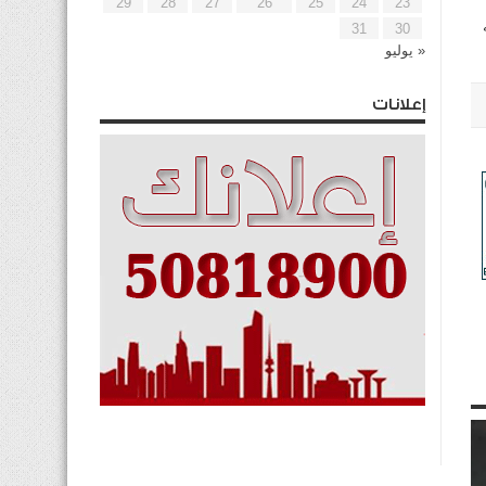
29
28
27
26
25
24
23
31
30
« يوليو
إعلانات