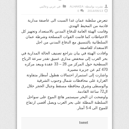
نشرت بواسطة:
ALHAKEA
في
عربي وعالمي
0
2014/06/13
تتعرض سلطنة عمان غدا السبت الى عاصفة مدارية
قادمة من المحيط الهندي.
وقامت الهيئة العامة للدفاع المدني بالاستعداد وتجهيز كل
الاحتياطات كما قامت القوات المسلحة وشرطة عمان
السلطانية بالتنسيق مع الدفاع المدني من اجل
الاستعداد للعاصفة.
وافادت الهيئة في بيان بتراجع تصنيف الحالة المدارية في
بحر العرب إلى منخفض مداري عميق تقدر سرعة الرياح
السطحية حول المركز من 28 – 33 عقدة ويبعد مركزه
470 كم عن جزيرة مصيرة.
واشارت إلى استمرار احتمالات هطول أمطار متفاوتة
الغزارة على محافظات شمال وجنوب الشرقية
والوسطى وشرق محافظة مسقط وجبال الحجر خلال
ال72 ساعة القادمة.
واوضحت ان البحر سيستمر هائج الموج على سواحل
السلطنة المطلة على بحر العرب ويصل أقصى ارتفاع
للموج الى 4-5 أمتار.
tweet