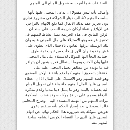
بالتحقيقات فيما أقرت به بتحويل المبلغ الى المتهم.
وأضاف بأنه ليس مقبولا ان تدعى المجنى عليها بأنها
سلمت المتهم 40 الف دينار للشراكة فى مشروع تجاري
دون تحرير عقد بذلك الاتفاق كما دفع الاتهام بالتراخي
فى الإبلاغ وانتفاء أركان جريمة النصب على سند ان
الركن المادي فى هذه الجريمة يمثل نشاط للمتهم فى
تحقيق غرضه وهو الاستيلاء على مال المجني عليه وان
تلك الوسيلة عرفها القانون بالاحتيال الذى يطوى على
غش وخديعة وان الاوراق خلت من ثبوت ثمة طرق
احتيالية التجأ اليها الموكل للاستيلاء على مال المجنى
عليها وان الكذب ومهما استطال قدره يتعين ان يتوافر
فيه ما يؤيده من مظاهر تحمل المجنى عليه على
الاعتقاد بتصديق المتهم كما دفع بانتفاء الركن المعنوى
وهو قصد المتهم وهو الاستيلاء على المال اذ ان اعطاء
المجنى عليها المال للمتهم جاء بناء على تحويل المبلغ
اليه بحسابه بالبنك وهو ما يمثل دينا مدنيا وقدم مذكرة
بالدفاع وصمم على براءة موكله – وقد قضت المحكمة
ببراءة المتهم من التهمة المسندة اليه – وصرح المحامى
خالد السويفان بعد إصدار الحكم بأنه سيقيم دعوى
تعويض لموكله بعد صيرورة هذا الحكم نهائيا عن اتهام
المجني عليها الذى برأ القضاء الكويتي الشامخ ساحة
المتهم منه.