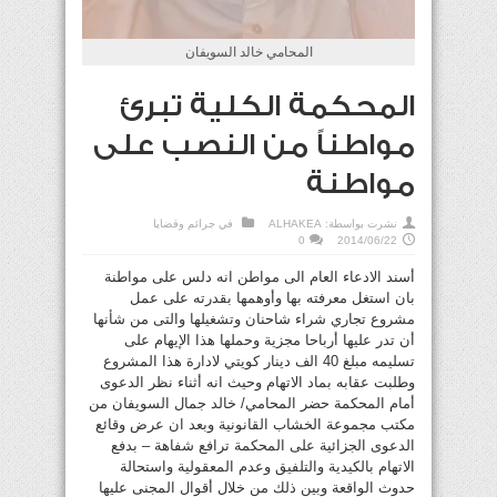
المحامي خالد السويفان
المحكمة الكلية تبرئ
مواطناً من النصب على
مواطنة
نشرت بواسطة:
ALHAKEA
في
جرائم وقضايا
0
2014/06/22
أسند الادعاء العام الى مواطن انه دلس على مواطنة
بان استغل معرفته بها وأوهمها بقدرته على عمل
مشروع تجاري شراء شاحنان وتشغيلها والتى من شأنها
أن تدر عليها أرباحا مجزية وحملها هذا الإيهام على
تسليمه مبلغ 40 الف دينار كويتي لادارة هذا المشروع
وطلبت عقابه بماد الاتهام وحيث انه أثناء نظر الدعوى
أمام المحكمة حضر المحامي/ خالد جمال السويفان من
مكتب مجموعة الخشاب القانونية وبعد ان عرض وقائع
الدعوى الجزائية على المحكمة ترافع شفاهة – بدفع
الاتهام بالكيدية والتلفيق وعدم المعقولية واستحالة
حدوث الواقعة وبين ذلك من خلال أقوال المجنى عليها