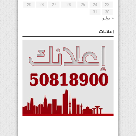
29
28
27
26
25
24
23
31
30
« يوليو
إعلانات