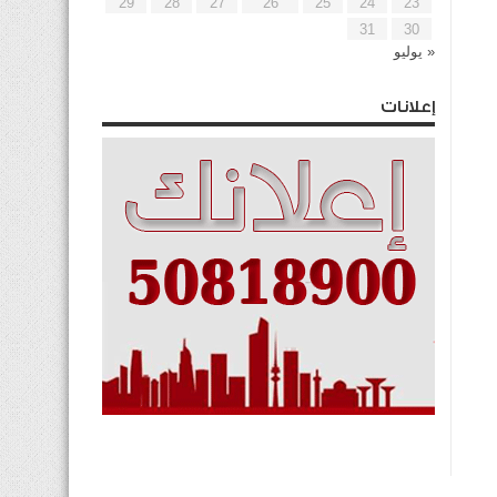
29
28
27
26
25
24
23
31
30
« يوليو
إعلانات