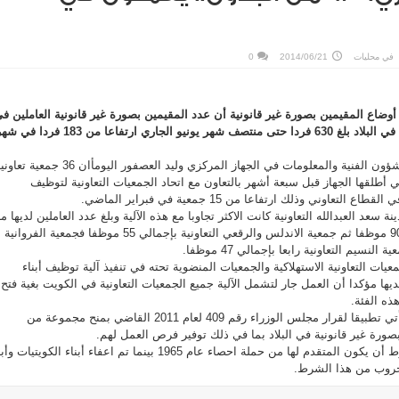
في
محليات
2014/06/21
0
أوضاع المقيمين بصورة غير قانونية أن عدد المقيمين بصورة غير قانونية العاملين ف
الجمعيات التعاونية الاستهلاكية في البلاد بلغ 630 فردا حتى منتصف شهر يونيو الجاري ارتفاعا من 183 فردا
وقال الامين العام المساعد للشؤون الفنية والمعلومات في الجهاز المركزي وليد العصفور اليومأان 36 جمعية
تي أطلقها الجهاز قبل سبعة أشهر بالتعاون مع اتحاد الجمعيات التعاونية لتوظيف
تعاوني وذلك ارتفاعا من 15 جمعية في فبراير الماضي.
سعد العبدالله التعاونية كانت الاكثر تجاوبا مع هذه الآلية وبلغ عدد العاملين لديها م
المقيمين بصورة غير قانونية 90 موظفا ثم جمعية الاندلس والرقعي التعاونية بإجمالي 55 موظفا فجمعية الفروانية
جمعيات التعاونية الاستهلاكية والجمعيات المنضوية تحته في تنفيذ آلية توظيف أبناء
ديها مؤكدا أن العمل جار لتشمل الآلية جميع الجمعيات التعاونية في الكويت بغية فتح
ذه الفئة.
وذكر العصفور ان هذه الآلية تأتي تطبيقا لقرار مجلس الوزراء رقم 409 لعام 2011 القاضي بمنح مجموعة من
بصورة غير قانونية في البلاد بما في ذلك توفير فرص العمل لهم.
وأشار الى أن هذه الآلية تشترط أن يكون المتقدم لها من حملة احصاء عام 1965 بينما تم اعفاء أبناء الكويتيات
حروب من هذا الشرط.