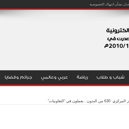
شباب و طلاب
رياضة
عربي وعالمي
جرائم وقضايا
 630 من البدون.. يعملون في “التعاونيات”