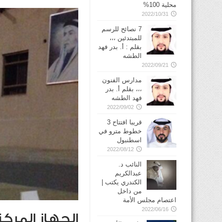
محلية 100%
2022/10/31
7 نصائح للرسم
للمبتدئين ،،،
بقلم : أ. بدر فهد
الطشه
2022/09/21
مدارس الفنون
،،، بقلم أ. بدر
فهد الطشه
2022/09/02
قريبا افتتاح 3
خطوط مترو في
2022/08/12
النائب د.
عبدالكريم
الكندري يكتب |
من داخل
اعتصام مجلس الأمة
2022/06/16