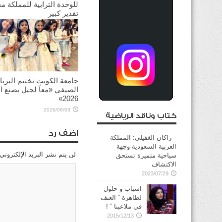
للوحدة الترابية للمملكة م
تقدير كبير
2026/08/03
جامعة الكويت تختتم البرنا
الصيفي «معاً لجيل يصنع ال
2026»
2026/08/03
كتاب وناقد الرياضية
اضف رد
راكان الغفيلي: المملكة
العربية السعودية وجهة
لن يتم نشر البريد الإلكتروني
سياحية متميزة تستحق
الاكتشاف
2023/07/29
اسباب و حلول
لظاهرة ” العنف
في ملاعبنا ” !
2015/12/13