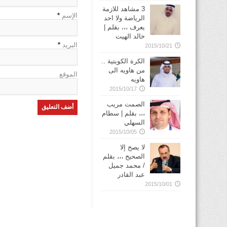
3 مشاهد للازمة
الإسم
*
الرياضة ولا احد
يعرف ،،، بقلم |
خالد الهيت
البريد
*
2015/10/21
الكرة الكويتية ..
من هاويه الى
الموقع
هاويه
2015/10/17
الصمت مريب
،،، بقلم | سطام
السهلي
2015/10/05
لا يصح إلا
الصحيح ،،، بقلم
/ محمد جميل
عبد القادر
2015/10/01