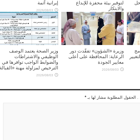
حل
لتوفير بيئة محفزة للإبداع
إيرانية آثمة
والابتكار
2026/08/03
2026/08/03
مج
وزيرة «الشؤون» تفقّدت دور
وزير الصحة يعتمد الوصف
تغيير
الرعاية: المحافظة على أعلى
الوظيفي والاشتراطات
معايير الجودة
والضوابط الواجب توافرها في
الترخيص لمزاولة مهنة «القبالة
2026/08/03
2026/08/03
 . الحقول المطلوبة مشار لها بـ
*