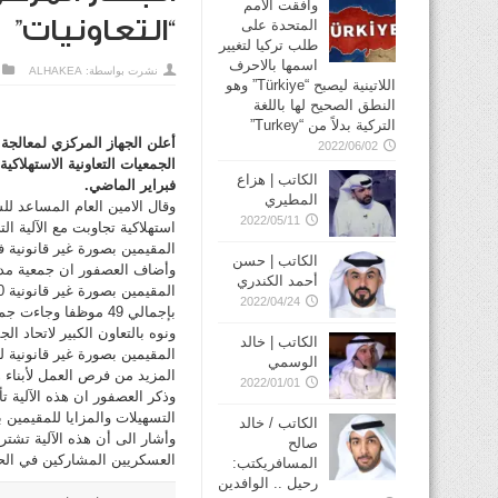
وافقت الأمم
“التعاونيات”
المتحدة على
طلب تركيا لتغيير
اسمها بالاحرف
نشرت بواسطة:
ALHAKEA
اللاتينية ليصبح “Türkiye” وهو
النطق الصحيح لها باللغة
التركية بدلاً من “Turkey”
أعلن الجهاز المركزي لمعالجة 
2022/06/02
الكاتب | هزاع
فبراير الماضي.
المطيري
2022/05/11
استهلاكية تجاوبت مع الآلية ال
المقيمين بصورة غير قانونية في القطاع ال
الكاتب | حسن
وأضاف العصفور ان جمعية مدينة 
أحمد الكندري
2022/04/24
بإجمالي 49 موظفا وجاءت جمعية النسيم التعاونية رابعا بإجمالي 47 موظفا.
ونوه بالتعاون الكبير لاتحاد ال
الكاتب | خالد
المقيمين بصورة غير قانونية ل
الوسمي
المزيد من فرص العمل لأبناء ه
2022/01/01
التسهيلات والمزايا للمقيمين 
الكاتب / خالد
صالح
العسكريين المشاركين في ال
المسافريكتب:
رحيل .. الوافدين