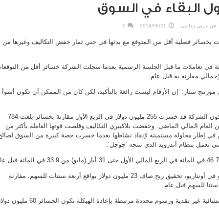
ول البقاء في السوق
في
عربي وعالمي
2014/06/21
0
يت بخسائر فصلية أقل من المتوقع مع بدئها في جني ثمار خفض التكاليف وغيرها من
لسهم 10 في المائة في تعاملات ما قبل الجلسة الرسمية بعدما سجلت الشركة خسائر أقل من التوقعا
جمالي مقارنة به قبل عام.
 مورننج ستار: ‘إن الأرقام ليست رائعة بالتأكيد، لكن كان من الممكن أن تكون أسوأ
وباستبعاد المصارف الخاصة تكون الشركة قد خسرت 255 مليون دولار في الربع الأول مقارنة بخسائر بلغت 784
من العام المالي الماضي. وخفضت بلاكبيري التكاليف وقلصت قوتها العاملة بأكثر من
ن في إطار محاولة مستميتة لإنقاذ نشاطها بعدما خسرت حصة كبيرة من السوق لصالح
ي تعمل بنظام أندرويد الذي تنتجه ‘جوجل’.
وأعلنت الشركة ومقرها واترلو في أونتاريو، تحقيق ربح صاف 23 مليون دولار بواقع أربعة سنتات للسهم، مقارنة
وباستثناء مكاسب محاسبية استثنائية غير نقدية ورسوم محددة مرتبطة بإعادة الهيكلة تكون الخسائر 60 ملي