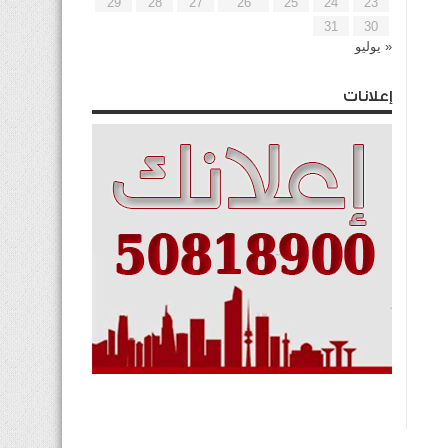
29
28
27
26
25
24
23
31
30
« يوليو
إعلانات