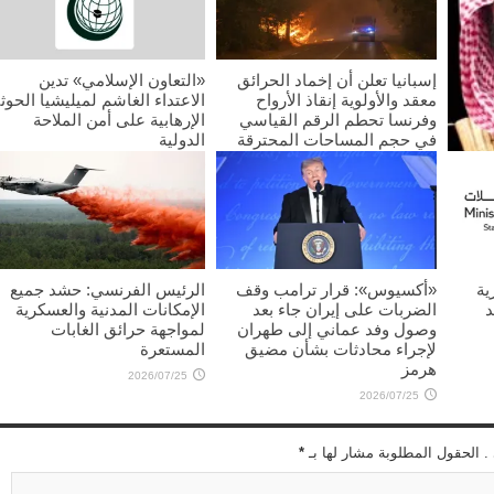
إسبانيا تعلن أن إخماد الحرائق
«التعاون الإسلامي» تدين
معقد والأولوية إنقاذ الأرواح
الاعتداء الغاشم لميليشيا الحوث
وفرنسا تحطم الرقم القياسي
الإرهابية على أمن الملاحة
في حجم المساحات المحترقة
الدولية
2026/07/25
2026/07/25
غليب
ية
«أكسيوس»: قرار ترامب وقف
الرئيس الفرنسي: حشد جميع
د
الضربات على إيران جاء بعد
الإمكانات المدنية والعسكرية
وصول وفد عماني إلى طهران
لمواجهة حرائق الغابات
لإجراء محادثات بشأن مضيق
المستعرة
هرمز
2026/07/25
2026/07/25
 . الحقول المطلوبة مشار لها بـ
*