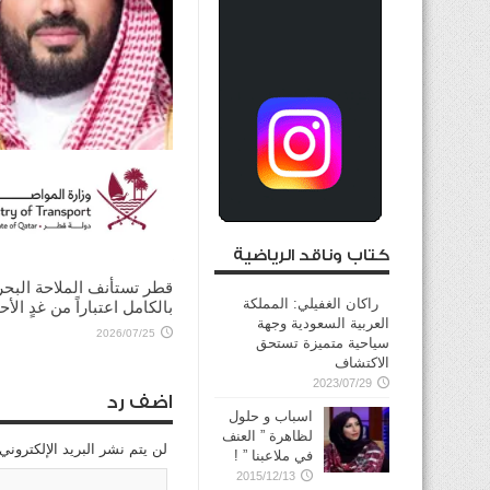
ولي العهد السعودي يؤكد
للرئيس الأميركي ضرورة ت
الحوار لخفض التصعيد
كتاب وناقد الرياضية
2026/08/03
قطر تستأنف الملاحة البحر
راكان الغفيلي: المملكة
بالكامل اعتباراً من غدٍ الأح
العربية السعودية وجهة
2026/07/25
سياحية متميزة تستحق
الاكتشاف
2023/07/29
اضف رد
اسباب و حلول
لظاهرة ” العنف
لن يتم نشر البريد الإلكتروني
في ملاعبنا ” !
2015/12/13