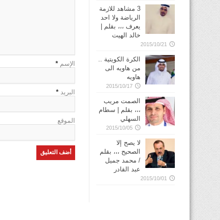
3 مشاهد للازمة
الرياضة ولا احد
يعرف ،،، بقلم |
خالد الهيت
2015/10/21
الكرة الكويتية ..
الإسم
*
من هاويه الى
هاويه
2015/10/17
البريد
*
الصمت مريب
،،، بقلم | سطام
السهلي
الموقع
2015/10/05
لا يصح إلا
الصحيح ،،، بقلم
/ محمد جميل
عبد القادر
2015/10/01