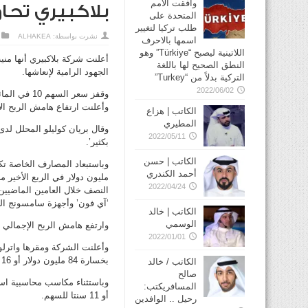
وافقت الأمم
بلاكبيري تحا
المتحدة على
طلب تركيا لتغيير
نشرت بواسطة:
ALHAKEA
اسمها بالاحرف
اللاتينية ليصبح “Türkiye” وهو
أعلنت شركة بلاكبيري أنها من
النطق الصحيح لها باللغة
الجهود الرامية لإنعاشها.
التركية بدلاً من “Turkey”
2022/06/02
وقفز سعر ا
وأعلنت ارتفاع هامش الربح الإ
الكاتب | هزاع
المطيري
وقال بريان كوليلو المحلل لدى
2022/05/11
بكثير’.
الكاتب | حسن
أحمد الكندري
مليون دولار في الربع الأخير 
2022/04/24
النصف خلال العامين الماضيي
‘آي فون’ وأجهزة سامسونج الت
الكاتب | خالد
الوسمي
وارتفع هامش الربح الإجمالي 46.7 في المائة في الربع المالي الأول حتى 31 أيار (مايو) من 33.9 في المائة قبل عام.
2022/01/01
بخسارة 84 مليون دولار أو 16 سنتا للسهم قبل عام.
الكاتب / خالد
صالح
المسافريكتب:
أو 11 سنتا للسهم.
رحيل .. الوافدين