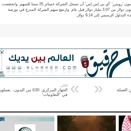
وتوقع محللون في مسح لتومسون ‘رويترز’ ‘آي.بي.إس.إس’ أن تسجل الشركة خسائر 25 سنتا للسهم. وانخفضت
الإيرادات الفصلية إلى 966 مليون دولار من 3.07 مليار دولار قبل عام. وارتفع سهم الشركة المدرج في بورصة
التالي:
 العملة
الجهاز المركزي: 630 من البدون.. يعملو
في “التعاونيات”