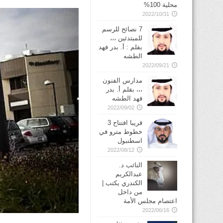
محلية 100%
2022/10/31
7 نصائح للرسم
للمبتدئين ،،،
بقلم : أ. بدر فهد
الطشه
2022/09/21
مدارس الفنون
،،، بقلم أ. بدر
فهد الطشه
2022/09/02
قريبا افتتاح 3
خطوط مترو في
2022/08/12
النائب د.
عبدالكريم
الكندري يكتب |
من داخل
اعتصام مجلس الأمة
2022/06/16