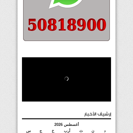
إرشيف الأخبار
أغسطس 2026
د
ن
ث
أرب
خ
ج
س