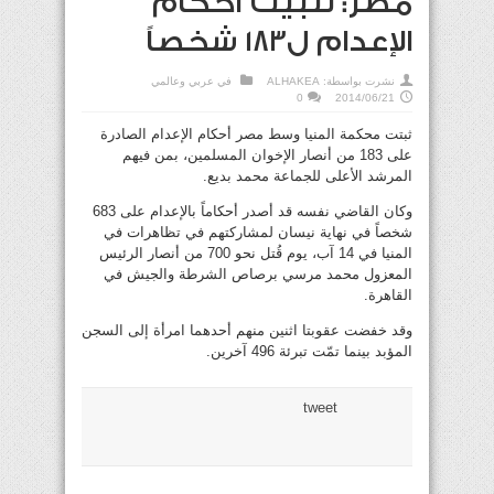
مصر: تثبيت أحكام
الإعدام ل183 شخصاً
نشرت بواسطة:
ALHAKEA
في
عربي وعالمي
0
2014/06/21
ثبتت محكمة المنيا وسط مصر أحكام الإعدام الصادرة
على 183 من أنصار الإخوان المسلمين، بمن فيهم
المرشد الأعلى للجماعة محمد بديع.
وكان القاضي نفسه قد أصدر أحكاماً بالإعدام على 683
شخصاً في نهاية نيسان لمشاركتهم في تظاهرات في
المنيا في 14 آب، يوم قُتل نحو 700 من أنصار الرئيس
المعزول محمد مرسي برصاص الشرطة والجيش في
القاهرة.
وقد خفضت عقوبتا اثنين منهم أحدهما امرأة إلى السجن
المؤبد بينما تمّت تبرئة 496 آخرين.
tweet