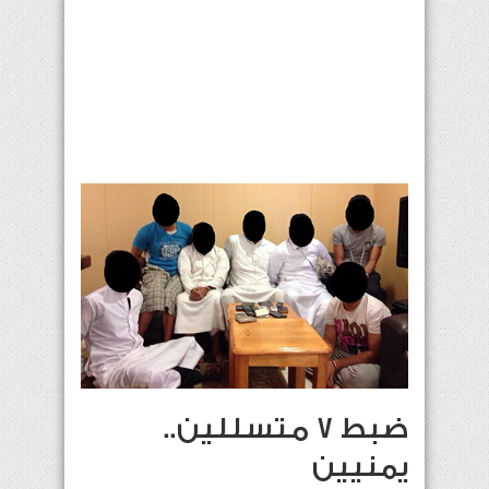
ضبط 7 متسللين..
يمنيين