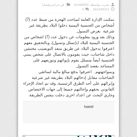
نشرت بواسطة:
ALHAKEA
في
جرائم وقضايا
0
2014/06/21
تمكنت الإدارة العامة لمباحث الهجرة من ضبط عدد (7)
أشخاص من الجنسية اليمنية دخلوا البلاد بطريقة غير
شرعية بغرض التسول.
وذلك بعد ورود معلومات عن دخول عدد (7) اشخاص من
الجنسية اليمنية للبلاد لـ(تسلل وتسول)، وبالتحقيق معهم
اعترفوا بدخول البلاد عن طريق منفذ النويصيب مختبئين
داخل شاحنات، حيث يقومون بالاتصال على شخص يمني
الجنسية أيضاً متسلل يقوم بإيوائهم وتوزيعهم على
المساجد بقصد التسول.
وبمواجهتهم.. اعترفوا بدفع مبالغ مالية لسائقي
الشاحنات مقابل إدخالهم البلاد بطريقة غير شرعية
وإنزالهم على أحد الطرق الرئيسية، وقد تم اتخاذ الإجراء
القانوني بحقهم وإحالتهم جميعا إلى جهات الاختصاص
وجاري البحث عن اعداد اخرى دخلت بنفس الطريقة.
tweet