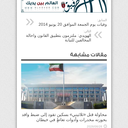
السابق:
وفيات يوم الجمعة الموافق 20 يونيو 2014
التالي:
الهويدي: ملتزمون بتطبيق القانون واحالة
المخالفين للنيابة
مقالات مشابهة
محاولة قتل «ثلاثيني» بسكين تقود إلى ضبط وافد
بحوزته مخدرات وأدوات تعاطٍ في خيطان
2026/06/26