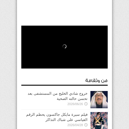
فن وثقافة
خروج شادي الخليج من المستشفى بعد
تحسن حالته الصحية
2026/06/26
فيلم سيرة مايكل جاكسون يحطم الرقم
القياسي على شباك التذاكر
2026/04/28