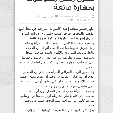
بمهارة فائقة
نشرت بواسطة:
ALHAKEA
في
عربي وعالمي
0
2014/06/23
أظهر فيديو سجلته إحدى كاميرات المراقبة في محل لبيع
الذهب والمجوهرات في مدينة «شيراز» الإيرانية امرأة
تسرق إسورة ذهب بطريقة مبتكرة ومهارة فائقة.
وحسبما رصدته الكاميرات، فقد دخلت المرأة برفقة
رجل عرض عليهما صاحب المحل أنواعًا من الذهب
والحلي، وبعد المراوغة والإلهاء غافلت صاحب المحل
وسرقت إسورة بطريقة سريعة، بعد أن قامت بإخفائها
على مرحلتين بمهارة، بعد أن تأكدت من انشغال صاحب
المحل.
وكان دور الرجل المرافق للمرأة كما يبدو من الفيديو
الذي أذاعتة قناة «العربية»، الأحد، أن يقوم بنصح رفيقته
لاختيار الإسورة المناسبة لها في مشهد أوحى للبائع بأنه
عمل طبيعي يقوم به أي زوج وزوجته.
وخرجت المرأة مع رجلها من المحل دون أن يلتفت
صاحبه الذي قام بإخبار الشرطة الإيرانية متأخراً، وسلمها
شريط كاميرات المراقبة ليتم البحث عنهما في وقت
لاحق.
وفق آخر تقرير نشرته الشرطة الإيرانية، أشار إلى