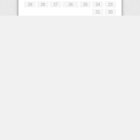
29
28
27
26
25
24
23
31
30
« يوليو
إعلانات