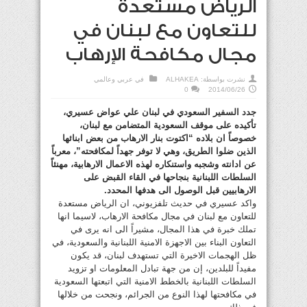
الرياض مستعدة
للتعاون مع لبنان في
مجال مكافحة الإرهاب
نشرت بواسطة:
ALHAKEA
في
عربي وعالمي
0
2014/06/26
جدد السفير السعودي في لبنان علي عواض عسيري،
تأكيده على موقف السعودية المتضامن مع لبنان،
خصوصاً ان بلاده “اكتوت بنار الارهاب من بعض ابنائها
الذين ضلوا الطريق، وهي لا توفر جهداً لمكافحته”، معرباً
عن ادانته وشجبه واستنكاره لهذه الاعمال الارهابية، مهنئاً
السلطات اللبنانية بنجاحها في القاء القبض على
الارهابيين قبل الوصول الى هدفها المحدد.
واكد عسيري في حديث تلفزيوني، ان الرياض مستعدة
للتعاون مع لبنان في مجال مكافحة الارهاب، لاسيما انها
تملك خبرة في هذا المجال، مشيراً الى انه يرى في
التعاون البناء بين الاجهزة الامنية اللبنانية والسعودية، في
ظل الهجمات الاخيرة التي تستهدف لبنان، قد يكون
مفيداً للبلدين، إن من جهة تبادل المعلومات او تزويد
السلطات اللبنانية بالخطط الامنية التي اتبعتها السعودية
في مكافحتها لهذا النوع من الجرائم، ونجحت من خلالها