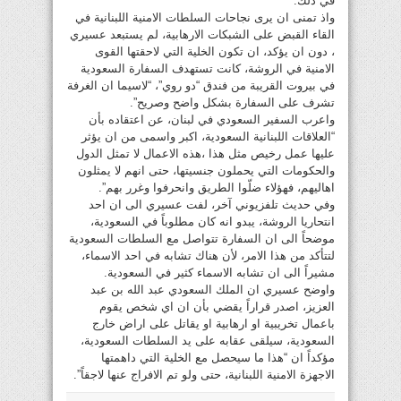
في ذلك.
واذ تمنى ان يرى نجاحات السلطات الامنية اللبنانية في
القاء القبض على الشبكات الارهابية، لم يستبعد عسيري
، دون ان يؤكد، ان تكون الخلية التي لاحقتها القوى
الامنية في الروشة، كانت تستهدف السفارة السعودية
في بيروت القريبة من فندق “دو روي”، “لاسيما ان الغرفة
تشرف على السفارة بشكل واضح وصريح”.
واعرب السفير السعودي في لبنان، عن اعتقاده بأن
“العلاقات اللبنانية السعودية، اكبر واسمى من ان يؤثر
عليها عمل رخيص مثل هذا ،هذه الاعمال لا تمثل الدول
والحكومات التي يحملون جنسيتها، حتى انهم لا يمثلون
اهاليهم، فهؤلاء ضلّوا الطريق وانحرفوا وغرر بهم”.
وفي حديث تلفزيوني آخر، لفت عسيري الى ان احد
انتحاريا الروشة، يبدو انه كان مطلوباً في السعودية،
موضحاً الى ان السفارة تتواصل مع السلطات السعودية
لتتأكد من هذا الامر، لأن هناك تشابه في احد الاسماء،
مشيراً الى ان تشابه الاسماء كثير في السعودية.
واوضح عسيري ان الملك السعودي عبد الله بن عبد
العزيز، اصدر قراراً يقضي بأن ان اي شخص يقوم
باعمال تخريبية او ارهابية او يقاتل على اراض خارج
السعودية، سيلقى عقابه على يد السلطات السعودية،
مؤكداً ان “هذا ما سيحصل مع الخلية التي داهمتها
الاجهزة الامنية اللبنانية، حتى ولو تم الافراج عنها لاجقاً”.