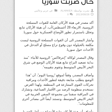
حال ضربت سوريا
نشرت بواسطة:
ALHAKEA
في
عربي وعالمي
0
2013/08/28
أكد مصدر في هيئة الأركان العامة للقوات المسلحة
الروسية، الاربعاء 28 أغسطس/آب، أن هيئة الأركان تتابع
وتحلل باستمرار تطور الأوضاع العسكرية حول سوريا.
وأشار المصدر الى أن القوات المسلحة الروسية ليست
مكلفة بالحيلولة دون وقوع نزاع مسلح أو التدخل في
الأحداث حول سوريا.
وقال المصدر لوكالة “إنترفاكس” الروسية للأنباء: “منذ
بداية تصعيد النزاع تتابع هيئة الأركان الوضع في شرق
البحر الأبيض المتوسط وتقوم بتقييمه”.
وأضاف المصدر، وفقاً لموقع “روسيا اليوم”، أن “هذا
الوضع يتطلب متابعة دقيقة لتطور الأحداث ومراقبة
تحركات القوى المتنازعة في المنطقة. ولهذا الغرض
نستخدم منظومة الرصد من الأقمار الصناعية، وتشارك
في المراقبة سفننا من مجموعة السفن الحربية في
البحر الابيض المتوسط، ونستند أيضاً الى مصادر أخرى
للمعلومات”.
وأضاف أن هيئة الأركان تتابع الأوضاع من أجل الحصول