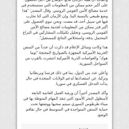
على أكبر حجم ممكن من المعلومات التي ستستخدم في
خدمة مصالح الأمن القومي الروسي. وقال المصدر: “هذا
وضع طبيعي بالنسبة الينا. وإن الأزمان التي كنا نحارب
فيها في سبيل أحد، قد مضت. ونحن ننوي الحصول على
أكبر قدر ممكن من المعلومات لخدمة مصالح الأمن
القومي الروسي، وتحليل تكتيكات المشاركين في النزاع
المحتمل بدقة، واستخلاص النتائج للمستقبل”.
هذا وكانت وسائل الإعلام قد ذكرت أن عدداً من السفن
الحربية الأميركية المجهزة بالصواريخ المجنحة “توما
هوك” والغواصات الذرية الأميركية انتشرت بالقرب من
السواحل السورية.
وأعلن عدد من الدول، بما في ذلك فرنسا وبريطانيا
وتركيا، عن استعدادها لدعم الولايات المتحدة في حال
بدأت التدخل العسكري في سوريا.
وأكد المصدر أخيراً أن ورشة العمل العائمة التابعة
لأسطول البحر الأسود التي تنفذ المهام المنوطة بها في
ميناء طرطوس السوري سيتم سحبها ووضعها تحت
حماية السفن المتواجدة في المتوسط في حال تفاقم
الوضع.