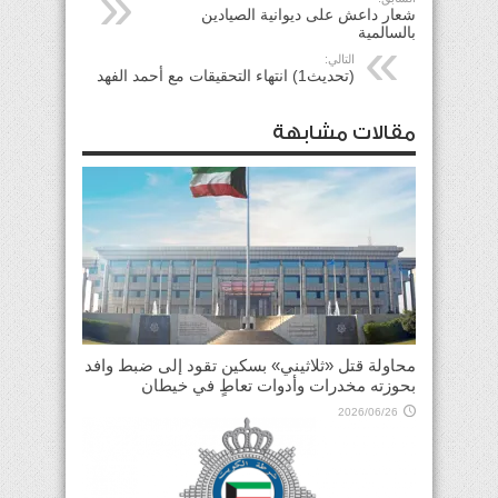
شعار داعش على ديوانية الصيادين
بالسالمية
التالي:
(تحديث1) انتهاء التحقيقات مع أحمد الفهد
مقالات مشابهة
محاولة قتل «ثلاثيني» بسكين تقود إلى ضبط وافد
بحوزته مخدرات وأدوات تعاطٍ في خيطان
2026/06/26