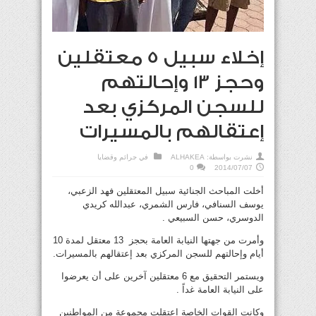
إخلاء سبيل 5 معتقلين
وحجز 13 وإحالتهم
للسجن المركزي بعد
إعتقالهم بالمسيرات
نشرت بواسطة:
ALHAKEA
في
جرائم وقضايا
0
2014/07/07
أخلت المباحث الجنائية سبيل المعتقلين فهد الزعبي،
يوسف السنافي، فارس الشمري، عبدالله كريدي
الدوسري، حسن السبيعي .
وأمرت من جهتها النيابة العامة بحجز 13 معتقل لمدة 10
أيام وإحالتهم للسجن المركزي بعد إعتقالهم بالمسيرات.
ويستمر التحقيق مع 6 معتقلين آخرين على أن يعرضوا
على النيابة العامة غداً .
وكانت القوات الخاصة اعتقلت مجموعة من المواطنين